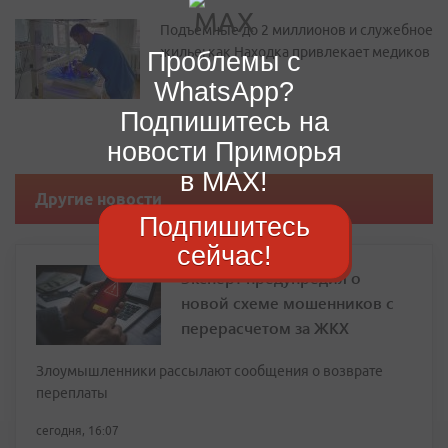
Подъемные до 2 миллионов и служебное
жилье: как Находка привлекает медиков
Проблемы с
WhatsApp?
Подпишитесь на
новости Приморья
в MAX!
Другие новости
Подпишитесь
сейчас!
Эксперт предупредил о
новой схеме мошенников с
перерасчетом за ЖКХ
Злоумышленники рассылают сообщения о возврате
переплаты
сегодня, 16:07