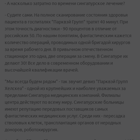
- А насколько затратно по времени сингапурское лечение?
- Судите сами. На полное сканирование состояния здоровья
пациента в госпиталях "Парквэй Групп" тратят 40 минут. При
этом точность диагностики - 90 процентов в отличие от
российских 50. По нашим понятиям, фантастическим кажется
количество операций, проводимых одной бригадой хирургов
за время рабочего дня. В привычном отечественном
стационаре это одна, две операции за смену. В Сингапуре их
делают 30! Все дело в современном оборудовании и
высочайшей квалификации врачей.
"Мы всегда будем рядом" - так звучит девиз "Парквэй Групп
Хелскеа" - одной из крупнейших и наиболее уважаемых за
пределами Сингапура медицинских компаний. Филиалы
центра действуют по всему миру. Сингапурские больницы
имеют репутацию передовых поставщиков самых
фантастических медицинских услуг. Среди них - пересадка
стволовых клеток, трансплантация органов от неродных
доноров, роботохирургия.