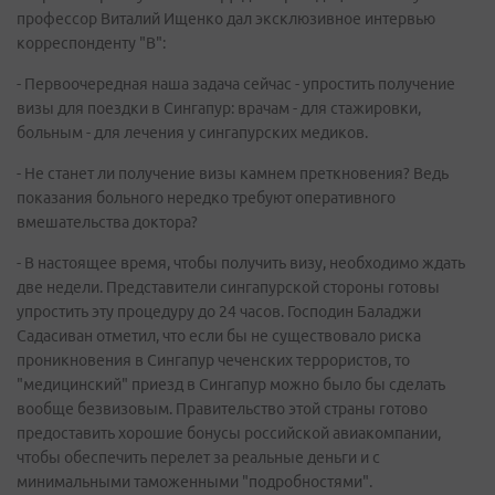
профессор Виталий Ищенко дал эксклюзивное интервью
корреспонденту "В":
- Первоочередная наша задача сейчас - упростить получение
визы для поездки в Сингапур: врачам - для стажировки,
больным - для лечения у сингапурских медиков.
- Не станет ли получение визы камнем преткновения? Ведь
показания больного нередко требуют оперативного
вмешательства доктора?
- В настоящее время, чтобы получить визу, необходимо ждать
две недели. Представители сингапурской стороны готовы
упростить эту процедуру до 24 часов. Господин Баладжи
Садасиван отметил, что если бы не существовало риска
проникновения в Сингапур чеченских террористов, то
"медицинский" приезд в Сингапур можно было бы сделать
вообще безвизовым. Правительство этой страны готово
предоставить хорошие бонусы российской авиакомпании,
чтобы обеспечить перелет за реальные деньги и с
минимальными таможенными "подробностями".