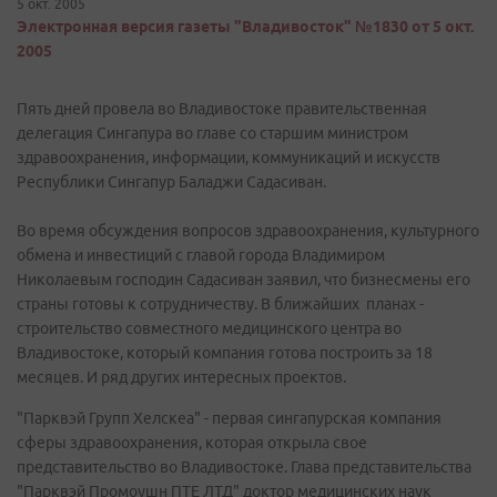
5 окт. 2005
Электронная версия газеты "Владивосток" №1830 от 5 окт.
2005
Пять дней провела во Владивостоке правительственная
делегация Сингапура во главе со старшим министром
здравоохранения, информации, коммуникаций и искусств
Республики Сингапур Баладжи Садасиван.
Во время обсуждения вопросов здравоохранения, культурного
обмена и инвестиций с главой города Владимиром
Николаевым господин Садасиван заявил, что бизнесмены его
страны готовы к сотрудничеству. В ближайших планах -
строительство совместного медицинского центра во
Владивостоке, который компания готова построить за 18
месяцев. И ряд других интересных проектов.
"Парквэй Групп Хелскеа" - первая сингапурская компания
сферы здравоохранения, которая открыла свое
представительство во Владивостоке. Глава представительства
"Парквэй Промоушн ПТЕ ЛТД" доктор медицинских наук