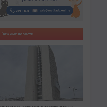
Важные новости
риморье закрепилось в десятке лучших