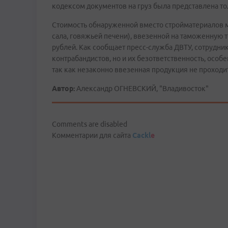
кодексом документов на груз была представлена т
Стоимость обнаруженной вместо стройматериалов 
сала, говяжьей печени), ввезенной на таможенную
рублей. Как сообщает пресс-служба ДВТУ, сотрудни
контрабандистов, но и их безответственность, осо
так как незаконно ввезенная продукция не проходи
Автор:
Александр ОГНЕВСКИЙ, "Владивосток"
Comments are disabled
Комментарии для сайта
Cackl
e