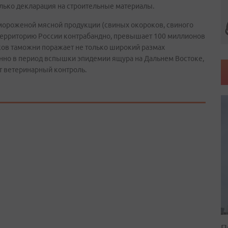
олько декларация на строительные материалы.
мороженой мясной продукции (свиных окороков, свиного
 территорию России контрабандно, превышает 100 миллионов
ков таможни поражает не только широкий размах
бенно в период вспышки эпидемии ящура на Дальнем Востоке,
т ветеринарный контроль.
П