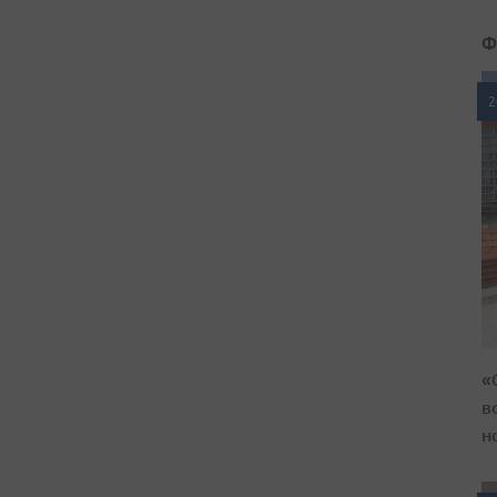
Ф
2
«
в
н