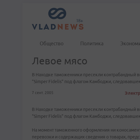
Общество
Политика
Эконом
Левое мясо
В Находке таможенники пресекли контрабандный вв
"Simper Fidelis" под флагом Камбоджи, следовавше
7 сент. 2005
Электр
В Находке таможенники пресекли контрабандный вв
"Simper Fidelis" под флагом Камбоджи, следовавше
На момент таможенного оформления ни коносамент
перевозки и содержащих сведения о товарах, пред