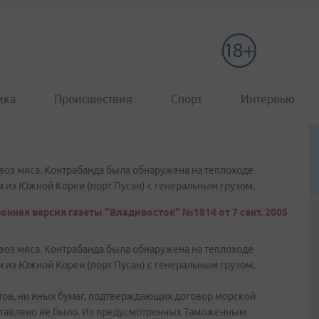
ика
Происшествия
Спорт
Интервью
оз мяса. Контрабанда была обнаружена на теплоходе
м из Южной Кореи (порт Пусан) с генеральным грузом.
онная версия газеты "Владивосток" №1814 от 7 сент. 2005
оз мяса. Контрабанда была обнаружена на теплоходе
м из Южной Кореи (порт Пусан) с генеральным грузом.
ов, ни иных бумаг, подтверждающих договор морской
ставлено не было. Из предусмотренных Таможенным