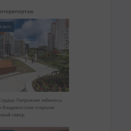
оторепортаж
0 фото
Сердце Патрокла» забилось:
о Владивостоке открыли
овый сквер