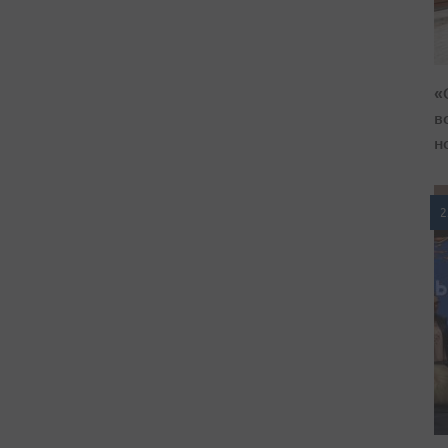
«
в
н
2