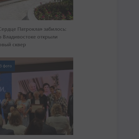
Сердце Патрокла» забилось:
о Владивостоке открыли
овый сквер
3 фото