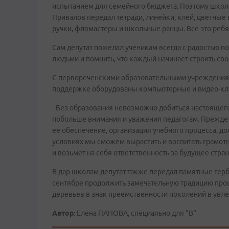
испытанием для семейного бюджета. Поэтому школам
Привалов передал тетради, линейки, клей, цветные 
ручки, фломастеры и школьные ранцы. Все это ребя
Сам депутат пожелал ученикам всегда с радостью п
людьми и помнить, что каждый начинает строить св
С первореченскими образовательными учреждениям
поддержке оборудованы компьютерные и видео-кл
- Без образования невозможно добиться настоящего 
побольше внимания и уважения педагогам. Прежде вс
ее обеспечение, организация учебного процесса, до
условиях мы сможем вырастить и воспитать грамотн
и возьмет на себя ответственность за будущее стра
В дар школам депутат также передал памятные гер
сентябре продолжить замечательную традицию прош
деревьев в знак преемственности поколений в увл
Автор:
Елена ПАНОВА, специально для "В"