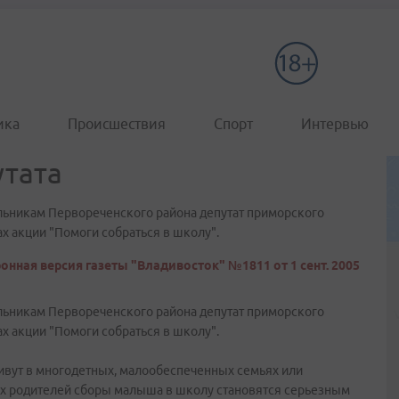
ика
Происшествия
Спорт
Интервью
тата
ьникам Первореченского района депутат приморского
х акции "Помоги собраться в школу".
онная версия газеты "Владивосток" №1811 от 1 сент. 2005
ьникам Первореченского района депутат приморского
х акции "Помоги собраться в школу".
живут в многодетных, малообеспеченных семьях или
огих родителей сборы малыша в школу становятся серьезным