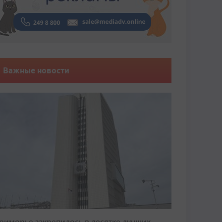
Важные новости
риморье закрепилось в десятке лучших