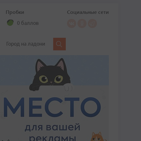
Пробки
Социальные сети
0 баллов
Город на ладони