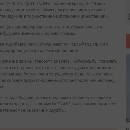
 № 10, 38, 43, 51, 55, 69 и школе-интернату № 1 Юрий
карандаши, краски, альбомы для рисования, пластилин,
там вручили в торжественной обстановке их наставники.
осещать школу, хорошо учиться, стать образованными
ое будущее именно со школьной скамьи.
и Юрий Иванович сотрудничает не первый год. При его
ассы, проводятся школьные мероприятия.
успеха в жизни, - говорит Привалов. - Хотелось бы пожелать
его со стороны тех, от кого зависит судьба и жизнь школы:
стойная заработная плата сотрудников. Ведь только в таких
ое, сильное духом поколение, которое придет нам на смену
ны.
бы города Владивостока и предложил старшеклассникам в
лого года, когда в школах № 38 и 55 были высажены аллеи
екательном мире знаний и дружбы.
П