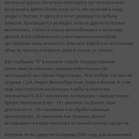
железной дороги. На остров приходится три четверти всех
вложений в ДВФО. Почти пятая часть поступлений в округ
уходит в Якутию. И здесь все ясно: развивается добыча
алмазов, производится разведка запасов других полезных
ископаемых, строятся новые автомобильные и железная
дороги. А вот Хабаровский край и Камчатка опередили
аутсайдеров лишь ненамного. Впрочем, Еврейская автономная
область, Чукотка и Корякия даже в список не попали.
Как сообщили "В" в краевой службе государственной
статистики, основными странами-инвесторами (по
нисходящей) выступили Нидерланды, Люксембург, Багамские
острова, США, Индия, Великобритания, Кипр и Япония. В этом
году они потратили на разведку и добычу полезных
ископаемых $ 2627 миллионов, на операции с имуществом и
предоставлением услуг - 331 миллион, на финансовую
деятельность - 134 миллиона и на обрабатывающие
производства - 23 миллиона. Как правило, деньги
вкладываются в виде взносов в уставный капитал, кредитов.
Впрочем, если судить не по одному 2005 году, а по вложениям