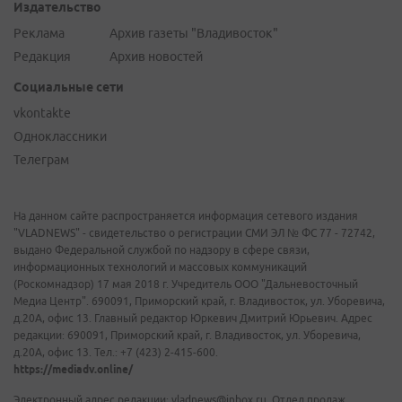
Издательство
Реклама
Архив газеты "Владивосток"
Редакция
Архив новостей
Социальные сети
vkontakte
Одноклассники
Телеграм
На данном сайте распространяется информация сетевого издания
"VLADNEWS" - свидетельство о регистрации СМИ ЭЛ № ФС 77 - 72742,
выдано Федеральной службой по надзору в сфере связи,
информационных технологий и массовых коммуникаций
(Роскомнадзор) 17 мая 2018 г. Учредитель ООО "Дальневосточный
Медиа Центр". 690091, Приморский край, г. Владивосток, ул. Уборевича,
д.20А, офис 13. Главный редактор Юркевич Дмитрий Юрьевич. Адрес
редакции: 690091, Приморский край, г. Владивосток, ул. Уборевича,
д.20А, офис 13. Тел.: +7 (423) 2-415-600.
https://mediadv.online/
Электронный адрес редакции: vladnews@inbox.ru. Отдел продаж