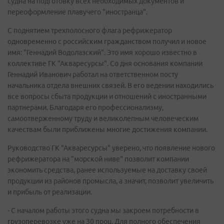
судна на подготовку всех необходимых документов и
переоформление плавучего "иностранца".
С поднятием трехполосного флага рефрижератор
одновременно с российским гражданством получил и новое
имя: "Геннадий Водолазский". Это имя хорошо известно в
коллективе ГК "Акваресурсы". Со дня основания компании
Геннадий Иванович работал на ответственном посту
начальника отдела внешних связей. В его ведении находились
все вопросы сбыта продукции и отношений с иностранными
партнерами. Благодаря его профессионализму,
самоотверженному труду и великолепным человеческим
качествам были приближены многие достижения компании.
Руководство ГК "Акваресурсы" уверено, что появление нового
рефрижератора на "морской ниве" позволит компании
экономить средства, ранее используемые на доставку своей
продукции из районов промысла, а значит, позволит увеличить
и прибыль от реализации.
- С началом работы этого судна мы закроем потребности в
грузоперевозке уже на 30 проц. Для полного обеспечения