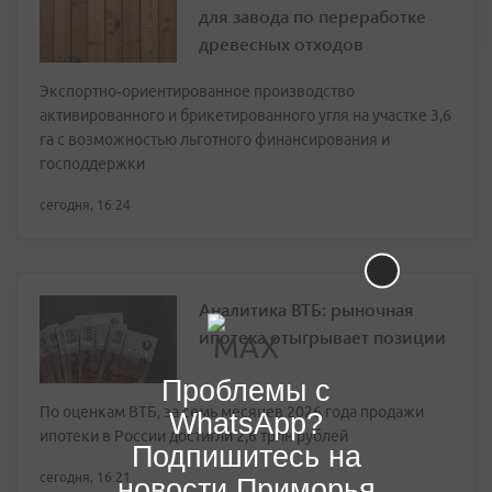
для завода по переработке
древесных отходов
Экспортно‑ориентированное производство
активированного и брикетированного угля на участке 3,6
га с возможностью льготного финансирования и
господдержки
сегодня, 16:24
Аналитика ВТБ: рыночная
ипотека отыгрывает позиции
Проблемы с
По оценкам ВТБ, за семь месяцев 2026 года продажи
WhatsApp?
ипотеки в России достигли 2,6 трлн рублей
Подпишитесь на
сегодня, 16:21
новости Приморья