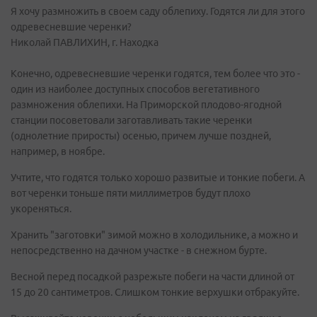
Я хочу размножить в своем саду облепиху. Годятся ли для этого
одревесневшие черенки?
Николай ПАВЛИХИН, г. Находка
Конечно, одревесневшие черенки годятся, тем более что это -
один из наиболее доступных способов вегетативного
размножения облепихи. На Приморской плодово-ягодной
станции посоветовали заготавливать такие черенки
(однолетние приросты) осенью, причем лучше поздней,
например, в ноябре.
Учтите, что годятся только хорошо развитые и тонкие побеги. А
вот черенки тоньше пяти миллиметров будут плохо
укореняться.
Хранить "заготовки" зимой можно в холодильнике, а можно и
непосредственно на дачном участке - в снежном бурте.
Весной перед посадкой разрежьте побеги на части длиной от
15 до 20 сантиметров. Слишком тонкие верхушки отбракуйте.