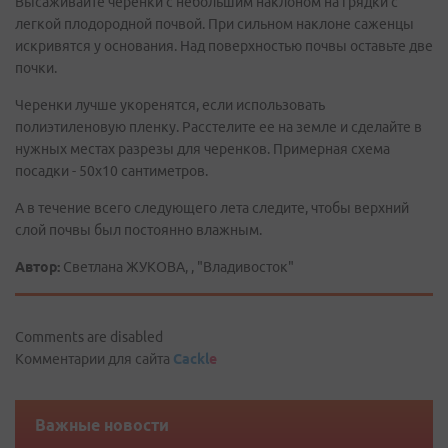
Высаживайте черенки с небольшим наклоном на грядки с
легкой плодородной почвой. При сильном наклоне саженцы
искривятся у основания. Над поверхностью почвы оставьте две
почки.
Черенки лучше укоренятся, если использовать
полиэтиленовую пленку. Расстелите ее на земле и сделайте в
нужных местах разрезы для черенков. Примерная схема
посадки - 50х10 сантиметров.
А в течение всего следующего лета следите, чтобы верхний
слой почвы был постоянно влажным.
Автор:
Светлана ЖУКОВА, , "Владивосток"
Comments are disabled
Комментарии для сайта
Cackl
e
Важные новости