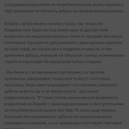
Сотрудники управления по потребительскому рынку краевого
УВД призывают не покупать арбузы на придорожных развалах.
Борьба с арбузниками началась сразу, как только во
Владивостоке будто из-под земли одна за другой стали
вырастать несанкционированные точки по продаже бахчевых.
Некоторые торгаши не удосуживаются даже ценник повесить
на свой товар, не говоря уже о поддонах и навесах. А тем
временем арбузы, лежащие на открытом солнце, моментально
портятся и выглядят безвредными только снаружи.
- Мы бьемся с незаконными торговцами, составляем
протоколы, наказываем, только вот толку от этого мало,
поскольку люди сами провоцируют эту торговлю, покупают
арбузы невесть где и не понять у кого, - рассказал
корреспонденту "В" заместитель начальника межрайонного
управления по борьбе с правонарушениями и преступлениями
на потребительском рынке при УВД ПК Александр Михаев. -
Большинство продаваемых арбузов не прошло никакого
санитарного контроля, а у их продавцов отсутствуют торговые