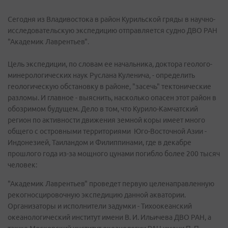
Сегодня из Владивостока в район Курильской гряды в научно-
исследовательскую экспедицию отправляется судно ДВО РАН
"Академик Лаврентьев".
Цель экспедиции, по словам ее начальника, доктора геолого-
минерологических наук Руслана Куленича, - определить
геологическую обстановку в районе, "засечь" тектонические
разломы. И главное - выяснить, насколько опасен этот район в
обозримом будущем. Дело в том, что Курило-Камчатский
регион по активности движения земной коры имеет много
общего с островными территориями Юго-Восточной Азии -
Индонезией, Таиландом и Филиппинами, где в декабре
прошлого года из-за мощного цунами погибло более 200 тысяч
человек:
"Академик Лаврентьев" проведет первую целенаправленную
рекогносцировочную экспедицию данной акватории.
Организаторы и исполнители задумки - Тихоокеанский
океанологический институт имени В. И. Ильичева ДВО РАН, а