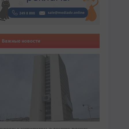
Важные новости
риморье закрепилось в десятке лучших