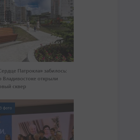
Сердце Патрокла» забилось:
о Владивостоке открыли
овый сквер
3 фото