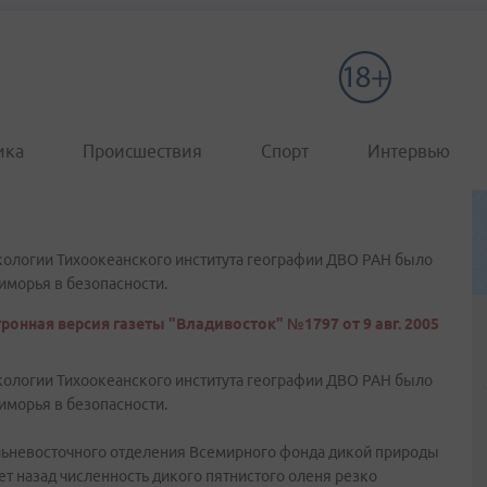
ика
Происшествия
Спорт
Интервью
кологии Тихоокеанского института географии ДВО РАН было
иморья в безопасности.
ронная версия газеты "Владивосток" №1797 от 9 авг. 2005
кологии Тихоокеанского института географии ДВО РАН было
иморья в безопасности.
альневосточного отделения Всемирного фонда дикой природы
лет назад численность дикого пятнистого оленя резко