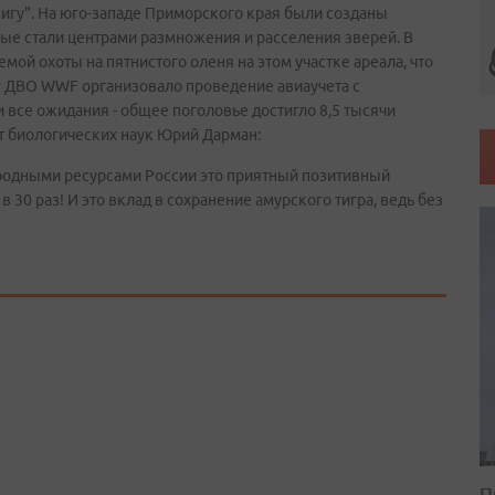
нигу". На юго-западе Приморского края были созданы
рые стали центрами размножения и расселения зверей. В
мой охоты на пятнистого оленя на этом участке ареала, что
ду ДВО WWF организовало проведение авиаучета с
все ожидания - общее поголовье достигло 8,5 тысячи
т биологических наук Юрий Дарман:
иродными ресурсами России это приятный позитивный
 30 раз! И это вклад в сохранение амурского тигра, ведь без
П