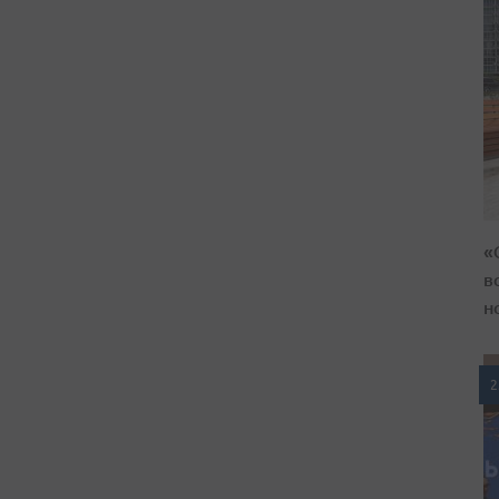
«
в
н
2