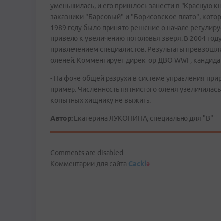
уменьшилась, и его пришлось занести в "Красную к
заказники "Барсовый" и "Борисовское плато", кото
1989 году было принято решение о начале регулируе
привело к увеличению поголовья зверя. В 2004 го
привлечением специалистов. Результаты превзошли 
оленей. Комментирует директор ДВО WWF, кандида
- На фоне общей разрухи в системе управления пр
пример. Численность пятнистого оленя увеличилась в
копытных хищнику не выжить.
Автор:
Екатерина ЛУКОНИНА, специально для "В"
Comments are disabled
Комментарии для сайта
Cackl
e