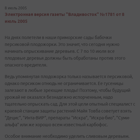
8 июль 2005
Электронная версия газеты "Владивосток" №1781 от 8
июль 2005
На днях полетели в наши приморские сады бабочки
персиковой плодожорки. Это значит, что сегодня нужно
начинать опрыскивание деревьев. С 7 по 10 июля все
плодовые деревья должны быть обработаны против этого
опасного вредителя.
Ведь упомянутая плодожорка только называется персиковой,
однако персиком отнюдь не ограничивается. Ее гусеницы
залезают в любые зреющие плоды! Поэтому, чтобы будущий
урожай не оказался безнадежно испорченным, надо
тщательно опрыскать сад. Для этой цели опытный специалист с
краевой станции защиты растений Майя Товба советует взять
"Децис", "Инта-ВИР", препараты "Искра", "Искра-био", "Суми-
альфа" или же хорошо всем известный карбофос.
Особое внимание необходимо уделить сливовым деревьям.