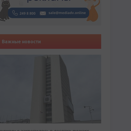
Важные новости
риморье закрепилось в десятке лучших