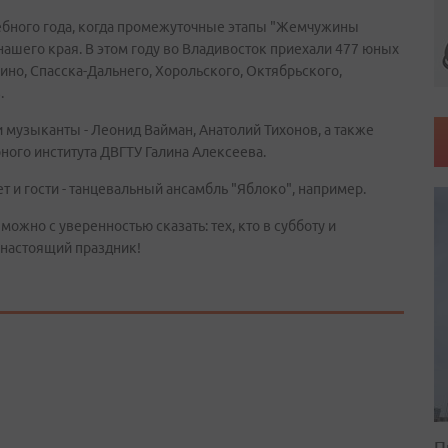
чебного года, когда промежуточные этапы "Жемчужины
ашего края. В этом году во Владивосток приехали 477 юных
ино, Спасска-Дальнего, Хорольского, Октябрьского,
.
музыканты - Леонид Вайман, Анатолий Тихонов, а также
ого института ДВГТУ Галина Алексеева.
 и гости - танцевальный ансамбль "Яблоко", например.
можно с уверенностью сказать: тех, кто в субботу и
 настоящий праздник!
П