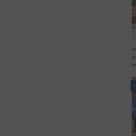
«
в
н
2