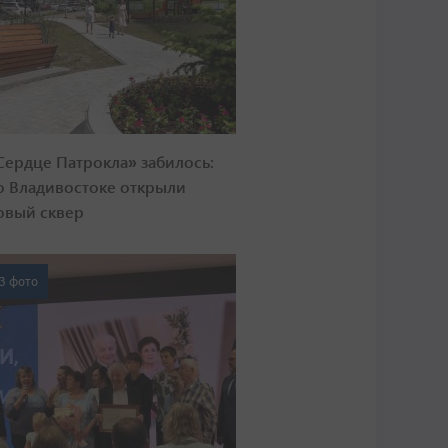
Сердце Патрокла» забилось:
о Владивостоке открыли
овый сквер
3 фото