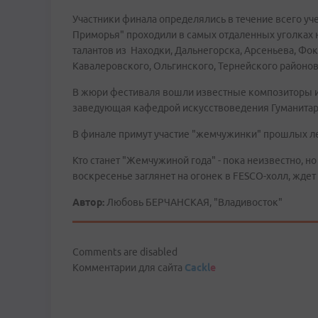
Участники финала определялись в течение всего у
Приморья" проходили в самых отдаленных уголках н
талантов из Находки, Дальнегорска, Арсеньева, Фок
Кавалеровского, Ольгинского, Тернейского районов
В жюри фестиваля вошли известные композиторы и 
заведующая кафедрой искусствоведения Гуманитарн
В финале примут участие "жемчужинки" прошлых лет
Кто станет "Жемчужиной года" - пока неизвестно, но 
воскресенье заглянет на огонек в FESCO-холл, ждет
Автор:
Любовь БЕРЧАНСКАЯ, "Владивосток"
Comments are disabled
Комментарии для сайта
Cackl
e