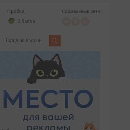
Пробки
Социальные сети
3 балла
Город на ладони