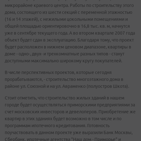
микрорайоне краевого центра. Работы по строительству этого
дома, состоящего из шести секций с переменной этажностью
(16 и 14 этажей), с нежилыми цокольными помещениями и
общей площадью ориентировочно в 16,8 тыс. кв. м, начнутся
уже в сентябре текущего года. А во втором квартале 2007 года
объект будет сдан в эксплуатацию. Благодаря тому, что проект
будет расположен в нижнем ценовом диапазоне, квартиры в
доме - одно-, двух- и трехкомнатные разных типов - станут
доступными максимально широкому кругу покупателей.
В числе перспективных проектов, которые сегодня
прорабатываются, - строительство многоэтажного дома в
районе ул. Союзной и на ул. Авраменко (полуостров Шкота).
Стоит отметить, что строительство жилых зданий в нашем
городе будет осуществляться приморскими предприятиями за
счет московских инвесторов и девелоперов. Приобретение же
квартир в этих зданиях будет возможно в том числе и по
программам ипотечного кредитования. Готовность
поучаствовать в данном проекте уже выразили Банк Москвы,
Сбербанк, ипотечные агентства "Наш дом - Приморье" и