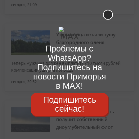
сегодня, 21:09
У приморца изъяли тушу
благородного оленя
Проблемы с
WhatsApp?
Теперь мужчина должен выплатить 210 тысяч рублей
Подпишитесь на
компенсации ущерба природе
новости Приморья
сегодня, 20:32
в MAX!
Подпишитесь
сейчас!
Северный морской путь
получит собственный
дноуглубительный флот