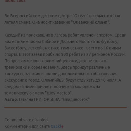
июль 2005
Во Всероссийском детском центре "Океан" началась вторая
летняя смена. Она носит название "Океанский олимп".
Каждый из приехавших в лагерь ребят увлечен спортом. Среди
них есть чемпионы Сибири и Дальнего Востока по футболу,
баскетболу, легкой атлетике, гимнастике - всего по 16 видам
спорта. В этот заезд прибыло 900 ребят из 27 регионов России.
По программе юных олимпийцев ожидают не только
тренировки и соревнования. Здесь пройдут различные
конкурсы, занятия в школе дополнительного образования,
экскурсии в город. Олимпийцы будут отдыхать до 16 июля. А
следом за ними приедет творческая молодежь на
тематическую смену "Шоу-мастер".
Автор:
Татьяна ГРИГОРЬЕВА, "Владивосток"
Comments are disabled
Комментарии для сайта
Cackl
e