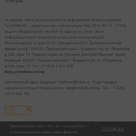
Телеграм
На данном сайте распространяется информация сетевого издания
"VLADNEWS" - свидетельство о регистрации СМИ ЭЛ № ФС 77 - 72742,
выдано Федеральной службой по надзору в сфере связи,
информационных технологий и массовых коммуникаций
(Роскомнадзор) 17 мая 2018 г. Учредитель ООО "Дальневосточный
Медиа Центр". 690091, Приморский край, г. Владивосток, ул. Уборевича,
д.20А, офис 13. Главный редактор Юркевич Дмитрий Юрьевич. Адрес
редакции: 690091, Приморский край, г. Владивосток, ул. Уборевича,
д.20А, офис 13. Тел.: +7 (423) 2-415-600.
https://mediadv.online/
Электронный адрес редакции: vladnews@inbox.ru. Отдел продаж
«Дальневосточный Медиа Центр» sale@mediadv.online. Тел.: +7 (423)
249-8-800. 18+
Просматривая наш сайт, вы соглашаетесь с
СОГЛАСЕН
использованием нами
cookie-файлов
.