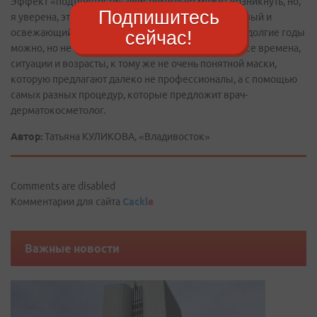
Эффект «подтянутости» действительно может возникнуть, но,
Подпишитесь
я уверена, это только кратковременный лифтинговый и
освежающий эффект. Сохранить кожу молодой на долгие годы
сейчас!
можно, но не с помощью одной-единственной на все времена,
ситуации и возрасты, к тому же не очень понятной маски,
которую предлагают далеко не профессионалы, а с помощью
самых разных процедур, которые предложит врач-
дерматокосметолог.
Автор:
Татьяна КУЛИКОВА, «Владивосток»
Comments are disabled
Комментарии для сайта
Cackl
e
Важные новости