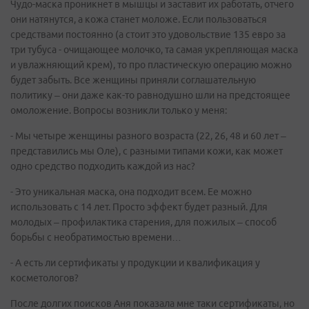
Чудо-маска проникнет в мышцы и заставит их работать, отчего
они натянутся, а кожа станет моложе. Если пользоваться
средствами постоянно (а стоит это удовольствие 135 евро за
три тубуса - очищающее молочко, та самая укрепляющая маска
и увлажняющий крем), то про пластическую операцию можно
будет забыть. Все женщины приняли соглашательную
политику – они даже как-то равнодушно шли на предстоящее
омоложение. Вопросы возникли только у меня:
- Мы четыре женщины разного возраста (22, 26, 48 и 60 лет –
представились мы Оле), с разными типами кожи, как может
одно средство подходить каждой из нас?
- Это уникальная маска, она подходит всем. Ее можно
использовать с 14 лет. Просто эффект будет разный. Для
молодых – профилактика старения, для пожилых – способ
борьбы с необратимостью времени…
- А есть ли сертификаты у продукции и квалификация у
косметологов?
После долгих поисков Аня показала мне таки сертификаты, но