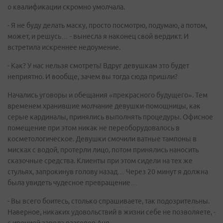
о квалификации скромно умолчала.
- Я не буду делать маску, просто посмотрю, подумаю, а потом,
может, и решусь… - вынесла я наконец свой вердикт. И
встретила искреннее недоумение.
- Как? У нас нельзя смотреть! Вдруг девушкам это будет
неприятно. И вообще, зачем вы тогда сюда пришли?
Начались уговоры и обещания «прекрасного будущего». Тем
временем хранившие молчание девушки-помощницы, как
серые кардиналы, принялись выполнять процедуры. Офисное
помещение при этом никак не переоборудовалось в
косметологическое. Девушки смочили ватные тампоны в
мисках с водой, протерли лицо, потом принялись наносить
сказочные средства. Клиенты при этом сидели на тех же
стульях, запрокинув голову назад… Через 20 минут я должна
была увидеть чудесное превращение…
- Вы всего боитесь, столько спрашиваете, так подозрительны.
Наверное, никаких удовольствий в жизни себе не позволяете, -