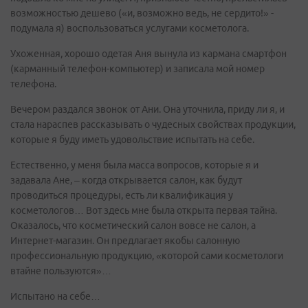
возможностью дешево («и, возможно ведь, не сердито!» -
подумала я) воспользоваться услугами косметолога.
Ухоженная, хорошо одетая Аня вынула из кармана смартфон
(карманный телефон-компьютер) и записала мой номер
телефона.
Вечером раздался звонок от Ани. Она уточнила, приду ли я, и
стала нараспев рассказывать о чудесных свойствах продукции,
которые я буду иметь удовольствие испытать на себе.
Естественно, у меня была масса вопросов, которые я и
задавала Ане, – когда открывается салон, как будут
проводиться процедуры, есть ли квалификация у
косметологов… Вот здесь мне была открыта первая тайна.
Оказалось, что косметический салон вовсе не салон, а
Интернет-магазин. Он предлагает якобы салонную
профессиональную продукцию, «которой сами косметологи
втайне пользуются»…
Испытано на себе…