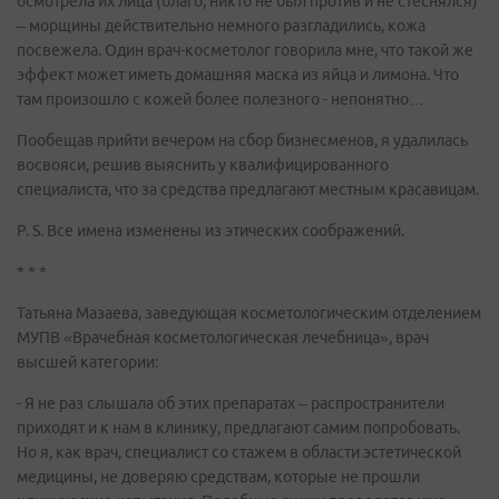
осмотрела их лица (благо, никто не был против и не стеснялся)
– морщины действительно немного разгладились, кожа
посвежела. Один врач-косметолог говорила мне, что такой же
эффект может иметь домашняя маска из яйца и лимона. Что
там произошло с кожей более полезного - непонятно…
Пообещав прийти вечером на сбор бизнесменов, я удалилась
восвояси, решив выяснить у квалифицированного
специалиста, что за средства предлагают местным красавицам.
P. S. Все имена изменены из этических соображений.
* * *
Татьяна Мазаева, заведующая косметологическим отделением
МУПВ «Врачебная косметологическая лечебница», врач
высшей категории:
- Я не раз слышала об этих препаратах – распространители
приходят и к нам в клинику, предлагают самим попробовать.
Но я, как врач, специалист со стажем в области эстетической
медицины, не доверяю средствам, которые не прошли