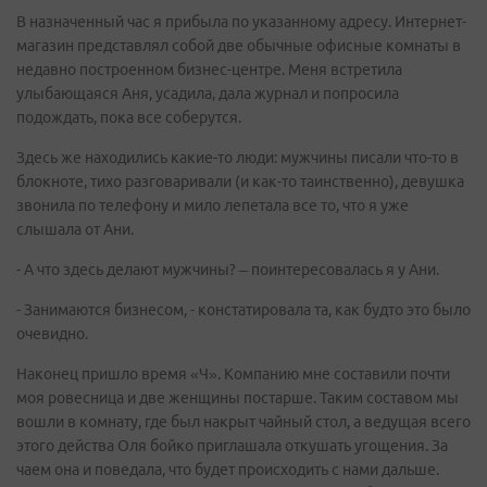
В назначенный час я прибыла по указанному адресу. Интернет-
магазин представлял собой две обычные офисные комнаты в
недавно построенном бизнес-центре. Меня встретила
улыбающаяся Аня, усадила, дала журнал и попросила
подождать, пока все соберутся.
Здесь же находились какие-то люди: мужчины писали что-то в
блокноте, тихо разговаривали (и как-то таинственно), девушка
звонила по телефону и мило лепетала все то, что я уже
слышала от Ани.
- А что здесь делают мужчины? – поинтересовалась я у Ани.
- Занимаются бизнесом, - констатировала та, как будто это было
очевидно.
Наконец пришло время «Ч». Компанию мне составили почти
моя ровесница и две женщины постарше. Таким составом мы
вошли в комнату, где был накрыт чайный стол, а ведущая всего
этого действа Оля бойко приглашала откушать угощения. За
чаем она и поведала, что будет происходить с нами дальше.