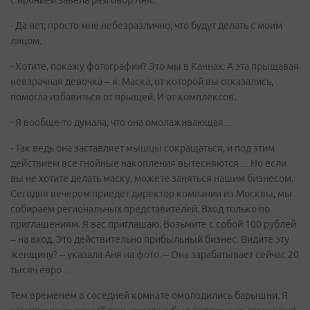
с иронией завела разговор Аня.
- Да нет, просто мне небезразлично, что будут делать с моим
лицом.
- Хотите, покажу фотографии? Это мы в Каннах. А эта прыщавая
невзрачная девочка – я. Маска, от которой вы отказались,
помогла избавиться от прыщей. И от комплексов.
- Я вообще-то думала, что она омолаживающая…
- Так ведь она заставляет мышцы сокращаться, и под этим
действием все гнойные накопления вытесняются… Но если
вы не хотите делать маску, можете заняться нашим бизнесом.
Сегодня вечером приедет директор компании из Москвы, мы
собираем региональных представителей. Вход только по
приглашениям. Я вас приглашаю. Возьмите с собой 100 рублей
– на вход. Это действительно прибыльный бизнес. Видите эту
женщину? – указала Аня на фото. – Она зарабатывает сейчас 20
тысяч евро…
Тем временем в соседней комнате омолодились барышни. Я