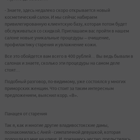
- Знаете, здесь недалеко скоро открывается новый
косметический салон. И мы сейчас набираем
привилегированную клиентскую базу, которая потом будет
обслуживаться со скидкой. Приглашаем вас пройти в нашем
салоне новые уникальные процедуры – очищение,
профилактику старения и увлажнение кожи.
Все это обойдется вам всего в 400 рублей… Вы ведь бывали в
салонах и знаете, сколько эти процедуры на самом деле
стоят…
Подобный разговор, по-видимому, уже состоялся у многих
приморских женщин. Что стоит за таким интересным
предложением, выяснил корр. «В».
Панацея от старения
Так я, как и многие другие владивостокские дамы,
познакомилась с Аней - симпатичной девушкой, которая
подошла ко мне на улице. И, признаюсь честно, прельстилась