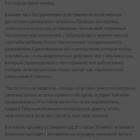
Раз пошла такая пьянка…
Больше часа бес руководил действиями по всем меркам
достаточно адекватного человека. Проводя экспертизу,
психологи и психиатры установили, что никаких серьезных
патологических изменений у Табунщикова в момент ночной
стрельбы не было. Разве что состояние эмоционального
напряжения. Единственным обстоятельством, которое могло
повлиять на столь неадекватные действия, мог стать алкоголь,
который спровоцировал у него хроническое заболевание,
которое на медицинском языке звучит как «хронический
алкоголизм II степени».
После того как водитель «Хонды» все-таки сумел, несмотря на
ранения, уехать из зоны прямого обстрела, история той ночи
продолжалась. «Поставив на место» всех подчиненных,
Андрей Табунщиков вышел на городскую дорогу, чтобы
практически в упор расстрелять еще одну машину.
Вот какую хронику установил суд. В 5 часов 30 минут человек в
штатском выходит с автоматом на середину проезжей части и