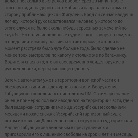
делает несколько выстрелов вверх. Через 20 минут после
этого он видит на дороге автомобиль и направляет автомат в
сторону приближающихся «Жигулей». Вряд ли сейчас найдешь
логику, которой руководствовался человек, у которого до
этого случая не было сколь-нибудь серьезных замечаний по
службе. Но вот установленные судом факты говорят о том, что
в представительницу российского автопрома, которой на
момент расстрела было чуть больше года, было сделано не
менее трех выстрелов по капоту и столько же по багажнику.
Водителя спасло то, что он своевременно увидел оружие в
руках человека, перекрывающего дорогу.
Затем с автоматом уже на территории воинской части он
обезоружил капитана, дежурного по части. Вооружение
Табунщикова пополнилось пистолетом ПМ. С этим арсеналом
он еще примерно полчаса находился на территории части, где и
был задержан сотрудниками УВД Уссурийска. Несколькими
месяцами позже сначала Уссурийский гарнизонный суд, а
потом и коллегия Дальневосточного окружного суда признали
Андрея Табунщикова виновным в преступлениях и
приговорили его к лишению свободы на срок 6 лет и 4 месяца.