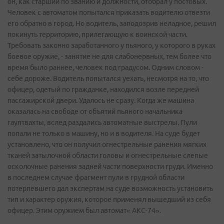
он, как старший по званию и должности, отобрал у постовых.
Человек с автоматом попытался приказать водителю отвезти
его обратно в город. Но водитель, заподозрив неладное, решил
покинуть территорию, прилегающую к воинской части.
Требовать законно заработанного у пьяного, у которого в руках
боевое оружие, - занятие не для слабонервных, тем более что
время было раннее, человек под градусом. Одним словом -
себе дороже. Водитель попытался уехать, несмотря на то, что
офицер, одетый по гражданке, находился возле передней
пассажирской двери. Удалось не сразу. Когда же машина
оказалась на свободе от объятий пьяного начальника
гауптвахты, вслед раздались автоматные выстрелы. Пули
попали не только в машину, но и в водителя. На суде будет
установлено, что он получил огнестрельные ранения мягких
тканей затылочной области головы и огнестрельные слепые
осколочные ранения задней части поверхности груди. Именно
в последнем случае фрагмент пули в грудной области
потерпевшего дал экспертам на суде возможность установить
тип и характер оружия, которое применял вышедший из себя
офицер. Этим оружием был автомат« АКС-74».