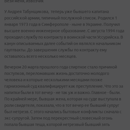
Вези меня, извозчик
У Андрея Табунщикова, теперь уже бывшего капитана
российской армии, типичный послужной список. Родился 1
января 1973 года в Симферополе - ныне в Украине. Получил
высшее военно-инженерное образование. С августа 1994 года
проходил службу по контракту в воинской части Уссурийска. В
канун описываемых далее событий он являлся начальником
гауптвахты. До завершения службы по контракту ему
оставалось всего несколько месяцев.
Вечером 20 марта прошлого года спиртное стало причиной
поступков, переломавших жизнь достаточно молодого
человека и которые несколькими месяцами позже
гарнизонный суд квалифицирует как преступление. Что это за
напитки были в тот вечер - не так уж и важно. Главное - были.
По крайней мере, бывшая жена, которая на суде выступала в
роли свидетеля, показала, что в тот вечер ее бывший супруг
был нетрезв. С этого начались бытовые конфликты сначала с
экс-супругой. Затем под перекрестный словесный огонь
попала бывшая теща, которой нетрезвый бывший зять