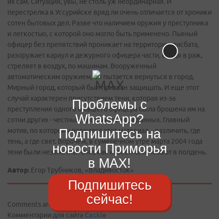
их сам. Ситуация, увы, не столь уж неординарная. И
перестрелка в Уссурийске вряд ли очень отличается от хроники
сотен бытовых дел. Разве что наличием оружия у преступника
и легкостью, с которой оно могло быть применено. Пьяный
офицер без препятствий проникает на территорию дисбата,
разоружает караул и дежурного офицера части, войдя в раж,
стреляет в воздух, по машинам. Вооруженный
автоматическим оружием, он пытается вернуться в город.
Мирный город, который был призван защищать. И еще этот
случай характерен присутствием тени, которая из-за
Проблемы с
преступления одного бывшего офицера была брошена им на
WhatsApp?
сотни других - честных, достойных и преданных. Главный
Подпишитесь на
мотив, по которому появился этот материал, - различить, где
тень, а где свет. Впрочем, в сумеречном утре марта 2004 года
новости Приморья
тени были незаметны. Они, как известно, исчезают в полдень.
в MAX!
Автор:
Егор Tрубников, «Владивосток»
Подпишитесь
сейчас!
Comments are disabled
Комментарии для сайта
Cackl
e