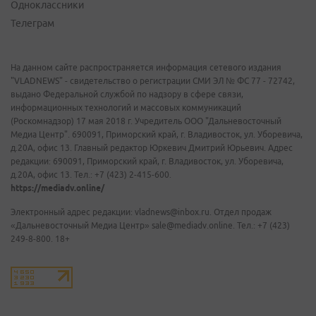
Одноклассники
Телеграм
На данном сайте распространяется информация сетевого издания
"VLADNEWS" - свидетельство о регистрации СМИ ЭЛ № ФС 77 - 72742,
выдано Федеральной службой по надзору в сфере связи,
информационных технологий и массовых коммуникаций
(Роскомнадзор) 17 мая 2018 г. Учредитель ООО "Дальневосточный
Медиа Центр". 690091, Приморский край, г. Владивосток, ул. Уборевича,
д.20А, офис 13. Главный редактор Юркевич Дмитрий Юрьевич. Адрес
редакции: 690091, Приморский край, г. Владивосток, ул. Уборевича,
д.20А, офис 13. Тел.: +7 (423) 2-415-600.
https://mediadv.online/
Электронный адрес редакции: vladnews@inbox.ru. Отдел продаж
«Дальневосточный Медиа Центр» sale@mediadv.online. Тел.: +7 (423)
249-8-800. 18+