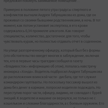
предложил покинуть занимаемое помещение…
Примерно в половине пятого утра градусы спиртного и
конфликтов выгнали Андрея Табунщикова из дома, где он
проживал со своими бывшими родственниками, в ночь. В тот
момент, как потом установит экспертиза, в его крови
содержалось 0,34 промилле алкоголя. Как говорят
специалисты, количество, достаточное для того, чтобы
чувствовать кураж, но полностью отдавать отчет в содеянном.
На улице разгоряченному офицеру, который был без формы
(это обстоятельство введет многих в заблуждение, включая
тех, кто в первые часы трагедии сообщил в газету
«Владивосток» информацию об этом), попалась навстречу
иномарка «Хонда». Водитель подбросил Андрея Табунщикова
до расположения воинской части - дисбата, где тот служил
командиром гауптвахты. Но поскольку пассажир вышел из
дома без денег в кармане, попросил водителя подождать. Но
переступив порог части, офицер, видимо, не совладал с бурей
эмоций. К водителю и машине он вернулся, но только не с
кошельком и словами благодарности, а с боевым оружием. Его