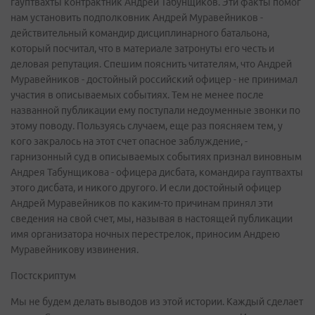
гауптвахты контрактник Андрей Табунщиков. Эти факты помог
нам установить подполковник Андрей Муравейников -
действительный командир дисциплинарного батальона,
который посчитал, что в материале затронуты его честь и
деловая репутация. Спешим пояснить читателям, что Андрей
Муравейников - достойный российский офицер - не принимал
участия в описываемых событиях. Тем не менее после
названной публикации ему поступали недоуменные звонки по
этому поводу. Пользуясь случаем, еще раз поясняем тем, у
кого закралось на этот счет опасное заблуждение, -
гарнизонный суд в описываемых событиях признал виновным
Андрея Табунщикова - офицера дисбата, командира гауптвахты
этого дисбата, и никого другого. И если достойный офицер
Андрей Муравейников по каким-то причинам принял эти
сведения на свой счет, мы, называя в настоящей публикации
имя организатора ночных перестрелок, приносим Андрею
Муравейникову извинения.
Постскриптум
Мы не будем делать выводов из этой истории. Каждый сделает