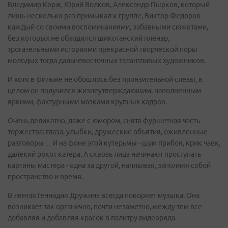
Владимир Корж, Юрий Волков, Александр Пырков, который
лишь несколько раз примыкал к группе, Виктор Федоров -
каждый со своими воспоминаниями, забавными сюжетами,
без которых не обходился шикотанский пленэр,
трогательными историями прекрасной творческой поры
молодых тогда дальневосточных талантливых художников.
И хотя в фильме не обошлось без пронзительной слезы, в
целом он получился жизнеутверждающим, наполненным
яркими, фактурными мазками крупных кадров.
Очень деликатно, даже с юмором, снята фуршетная часть
торжества: глаза, улыбки, дружеские объятия, оживленные
разговоры… И на фоне этой кутерьмы - шум прибоя, крик чаек,
далекий рокот катера. А сквозь лица начинают проступать
картины мастера - одна за другой, наплывая, заполняя собой
пространство и время.
В лентах Геннадия Дружина всегда покоряет музыка. Она
возникает так органично, почти незаметно, между тем все
добавляя и добавляя красок в палитру видеоряда.