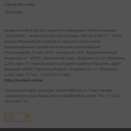
Одноклассники
Телеграм
На данном сайте распространяется информация сетевого издания
"VLADNEWS" - свидетельство о регистрации СМИ ЭЛ № ФС 77 - 72742,
выдано Федеральной службой по надзору в сфере связи,
информационных технологий и массовых коммуникаций
(Роскомнадзор) 17 мая 2018 г. Учредитель ООО "Дальневосточный
Медиа Центр". 690091, Приморский край, г. Владивосток, ул. Уборевича,
д.20А, офис 13. Главный редактор Юркевич Дмитрий Юрьевич. Адрес
редакции: 690091, Приморский край, г. Владивосток, ул. Уборевича,
д.20А, офис 13. Тел.: +7 (423) 2-415-600.
https://mediadv.online/
Электронный адрес редакции: vladnews@inbox.ru. Отдел продаж
«Дальневосточный Медиа Центр» sale@mediadv.online. Тел.: +7 (423)
249-8-800. 18+