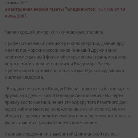
10 июнь 2005
Электронная версия газеты "Владивосток" №1766 от 10
июнь 2005
Таково кредо приморского кинодокументалиста
Профессиональный режиссер и кинооператор, давний друг
многих приморских художников Геннадий Дружин снял
короткометражный фильм об открытии выставки, посвятив
ленту памяти ушедшего из жизни Владимира Рачёва.
Презентация картины состоялась в мастерской художника
Виктора Федорова.
- В кадрах нет самого Володи Рачёва - только его картины, его
друзья, его дочь, - сказал Геннадий Анатольевич. - Но через
призму воспоминаний, через атмосферу того памятного дня,
через работы мастера, запечатленные на киноленте, можно
обмануть время, проложив мостик над забвением, которого в
душе страшится каждый творческий человек…
На экране художники знаменитой Шикотанской группы: