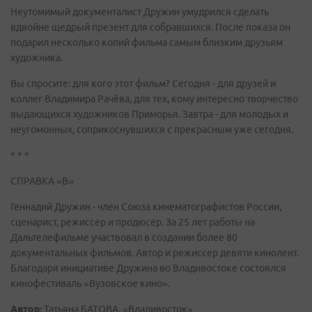
Неутомимый документалист Дружин умудрился сделать
вдвойне щедрый презент для собравшихся. После показа он
подарил несколько копий фильма самым близким друзьям
художника.
Вы спросите: для кого этот фильм? Сегодня - для друзей и
коллег Владимира Рачёва, для тех, кому интересно творчество
выдающихся художников Приморья. Завтра - для молодых и
неугомонных, соприкоснувшихся с прекрасным уже сегодня.
* * *
СПРАВКА «В»
Геннадий Дружин - член Союза кинематографистов России,
сценарист, режиссер и продюсер. За 25 лет работы на
Дальтелефильме участвовал в создании более 80
документальных фильмов. Автор и режиссер девяти кинолент.
Благодаря инициативе Дружина во Владивостоке состоялся
кинофестиваль «Вузовское кино».
Автор:
Татьяна БАТОВА, «Владивосток»