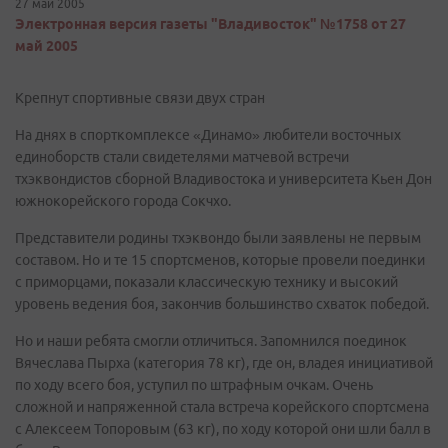
27 май 2005
Электронная версия газеты "Владивосток" №1758 от 27
май 2005
Крепнут спортивные связи двух стран
На днях в спорткомплексе «Динамо» любители восточных
единоборств стали свидетелями матчевой встречи
тхэквондистов сборной Владивостока и университета Кьен Дон
южнокорейского города Сокчхо.
Представители родины тхэквондо были заявлены не первым
составом. Но и те 15 спортсменов, которые провели поединки
с приморцами, показали классическую технику и высокий
уровень ведения боя, закончив большинство схваток победой.
Но и наши ребята смогли отличиться. Запомнился поединок
Вячеслава Пырха (категория 78 кг), где он, владея инициативой
по ходу всего боя, уступил по штрафным очкам. Очень
сложной и напряженной стала встреча корейского спортсмена
с Алексеем Топоровым (63 кг), по ходу которой они шли балл в