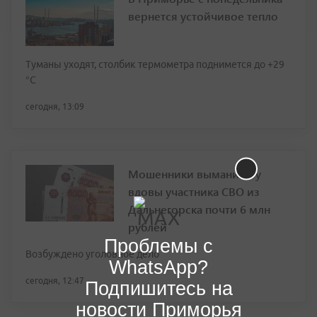
вернется устойчивое тепло
Туманы уходят, столбик термометра поднимется до +29
°С
сегодня, 13:09
Мошенники выманили у
вдовы участника СВО из
Дальнегорска почти 6 млн
рублей
Проблемы с
Возбуждено уголовное дело
WhatsApp?
сегодня, 12:47
Подпишитесь на
новости Приморья