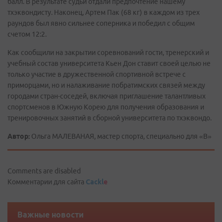
балл. В результате судьи отдали предпочтение нашему
тхэквондисту. Наконец, Артем Пак (68 кг) в каждом из трех
раундов был явно сильнее соперника и победил с общим
счетом 12:2.
Как сообщили на закрытии соревнований гости, тренерский и
учебный состав университета Кьен Дон ставит своей целью не
только участие в дружественной спортивной встрече с
приморцами, но и налаживание побратимских связей между
городами стран-соседей, включая приглашение талантливых
спортсменов в Южную Корею для получения образования и
тренировочных занятий в сборной университета по тхэквондо.
Автор:
Ольга МАЛЕВАНАЯ, мастер спорта, специально для «В»
Comments are disabled
Комментарии для сайта
Cackl
e
Важные новости