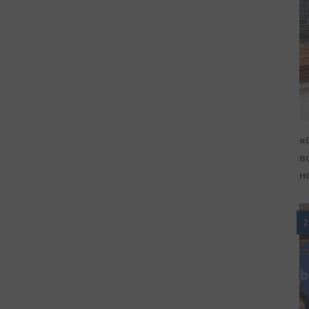
«
в
н
2