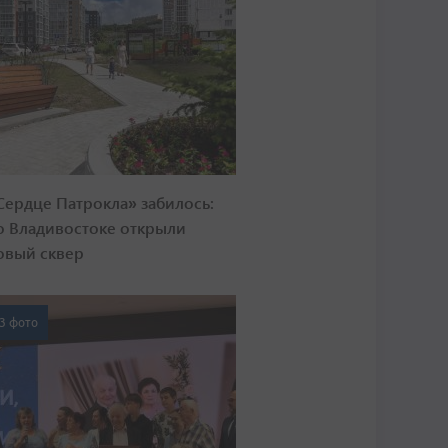
Сердце Патрокла» забилось:
о Владивостоке открыли
овый сквер
3 фото