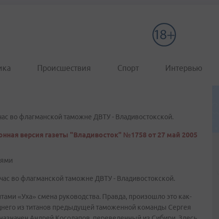
ика
Происшествия
Спорт
Интервью
час во флагманской таможне ДВТУ - Владивостокской.
онная версия газеты "Владивосток" №1758 от 27 май 2005
тями
час во флагманской таможне ДВТУ - Владивостокской.
ами «Уха» смена руководства. Правда, произошло это как-
еднего из титанов предыдущей таможенной команды Сергея
 назначен Андрей Косолапов, переведенный из Сибири. Здесь