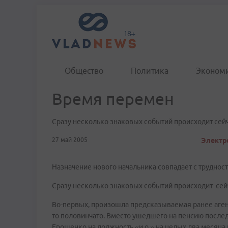
Общество
Политика
Эконом
Время перемен
Сразу несколько знаковых событий происходит сей
27 май 2005
Электр
Назначение нового начальника совпадает с труднос
Сразу несколько знаковых событий происходит сей
Во-первых, произошла предсказываемая ранее агент
то половинчато. Вместо ушедшего на пенсию посл
Ерошенко на должность «и.о.» на целых два месяца