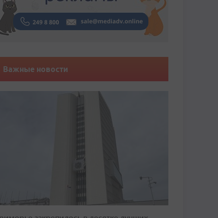
Важные новости
риморье закрепилось в десятке лучших