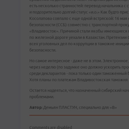
есть несколько странностей: перевод начальника с
и подозрительно долгий статус «и.о.» Как будто при
Косолапова совпало с еще одной встряской: 16 мая 
безопасности (ССБ) совместно с транспортной прок
«Владивосток». Причиной стали якобы имеющиеся 
по железной дороге уехали в Казахстан. Претензии 
всех уголовных дел по коррупции в таможне иници
безопасности.
Но самое интересное - даже не в этом. Электронно
через неделю (по задумке оно должно ускорить пр
среди декларантов - пока только один таможенны
Хотя планы по платежам Владивостокская таможня
Остается надеяться, что назначенный сибирский на
проблемами.
Автор:
Демьян ПЛАСТУН, специально для «В»
Comments are disabled