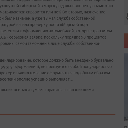
 сухопутной сибирской в морскую дальневосточную таможню
сматриваются: справится или нет? Во-вторых, назначение
он был назначен, а уже 18 мая служба собственной
уратурой начала проверку поста «Морской порт
претензии к оформлению автомобилей, которые транзитом
ССБ - серьезная заявка, поскольку порядка 90 процентов
ированы самой таможней в лице службы собственной
е декларирование, которое должно быть внедрено буквально
оцедуру оформления), не пользуется особой популярностью
й брокер изъявил желание оформляться подобным образом…
 все-таки вполне успешно выполняет…
чальник все-таки сумеет справиться с возникшими
П