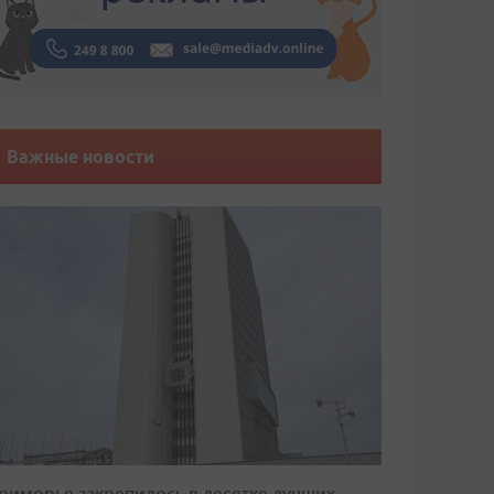
Важные новости
риморье закрепилось в десятке лучших