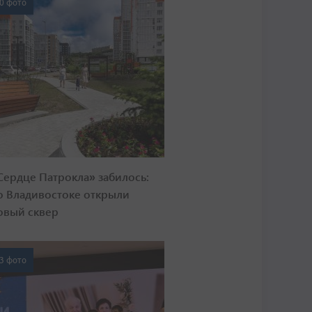
0 фото
Сердце Патрокла» забилось:
о Владивостоке открыли
овый сквер
3 фото