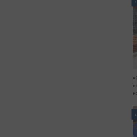
2
«
в
н
2