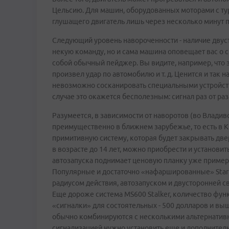
Цельсию. Для машин, оборудованных моторами с турб
глушащего двигатель лишь через несколько минут п
Следующий уровень навороченности - наличие двуст
некую команду, но и сама машина оповещает вас о 
собой обычный пейджер. Вы видите, например, что з
произвел удар по автомобилю и т. д. Ценится и так
невозможно сосканировать специальными устройства
случае это окажется бесполезным: сигнал раз от раз
Разумеется, в зависимости от наворотов (во Влади
преимущественно в ближнем зарубежье, то есть в К
примитивную систему, которая будет закрывать две
в возрасте до 14 лет, можно приобрести и установи
автозапуска поднимает ценовую планку уже примерн
Популярные и достаточно «нафаршированные» Starli
радиусом действия, автозапуском и двусторонней с
Еще дороже система MS600 Stalker, количество фун
«сигналки» для состоятельных - 500 долларов и вы
обычно комбинируются с несколькими альтернатив
сигнализацией нужно установить еще и дополнител