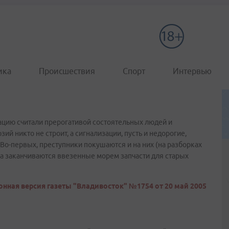
ика
Происшествия
Спорт
Интервью
ацию считали прерогативой состоятельных людей и
й никто не строит, а сигнализации, пусть и недорогие,
Во-первых, преступники покушаются и на них (на разборках
ка заканчиваются ввезенные морем запчасти для старых
онная версия газеты "Владивосток" №1754 от 20 май 2005