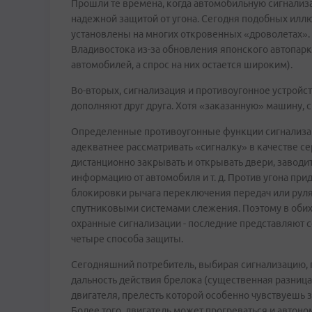
Прошли те времена, когда автомобильную сигнализ
надежной защитой от угона. Сегодня подобных иллюзи
установлены на многих откровенных «дроволетах». 
Владивостока из-за обновления японского автопар
автомобилей, а спрос на них остается широким).
Во-вторых, сигнализация и противоугонное устройс
дополняют друг друга. Хотя «заказанную» машину, с
Определенные противоугонные функции сигнализация
адекватнее рассматривать «сигналку» в качестве 
дистанционно закрывать и открывать двери, заводит
информацию от автомобиля и т. д. Против угона пр
блокировки рычага переключения передач или рул
спутниковыми системами слежения. Поэтому в оби
охранные сигнализации - последние представляют со
четыре способа защиты.
Сегодняшний потребитель, выбирая сигнализацию, п
дальность действия брелока (существенная разница 
двигателя, прелесть которой особенно чувствуешь з
Более того, двигатель может прогреваться и автоном