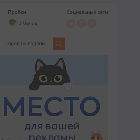
Пробки
Социальные сети
3 балла
Город на ладони