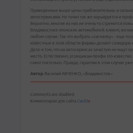
Приведенные выше цены приблизительны и сильно
автосервисами. Но точно так же варьируется и про
Вероятно, многие из них не очень-то стремятся по
Владивостоке японских автомобилей: клиент, желаю
любом случае. Так что выбрать «сигналку» - еще по
известные в этой области фирмы делают солидную на
Дело в том, что на автосервисах зачастую не ищут о
место. Естественно, угонщикам-профи это известно.
самостоятельно. Правда, гарантии в этом случае уж
Автор:
Василий АВЧЕНКО, «Владивосток»
Comments are disabled
Комментарии для сайта
Cackl
e