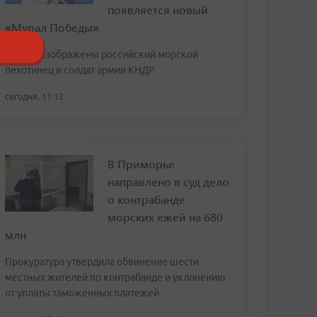
появляется новый
«Мурал Победы»
На нем изображены российский морской
пехотинец и солдат армии КНДР
сегодня, 11:12
В Приморье
направлено в суд дело
о контрабанде
морских ежей на 680
млн
Прокуратура утвердила обвинение шести
местных жителей по контрабанде и уклонению
от уплаты таможенных платежей