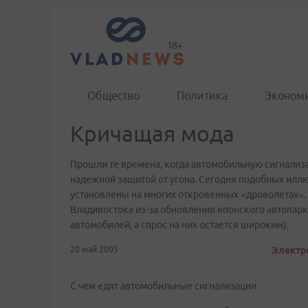
Общество
Политика
Эконом
Кричащая мода
Прошли те времена, когда автомобильную сигнализ
надежной защитой от угона. Сегодня подобных иллюзи
установлены на многих откровенных «дроволетах». 
Владивостока из-за обновления японского автопар
автомобилей, а спрос на них остается широким).
20 май 2005
Электр
С чем едят автомобильные сигнализации