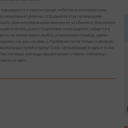
 варьируются в нашем городе, набитом всевозможными
фессиональный уровень сотрудников этих организаций.
вышать свою квалификацию именно из-за обилия в транзитном
щий получить услугу подешевле и посердитее, найдется в
лдела: не менее важен выбор установщика (правда, давно
ценку как раз «за имя»). Проблема тут не только в деньгах.
ригинальных путей и прячут блок сигнализации в одно и то же
 Так что иные умельцы предпочитают ставить «сигналку»
е никто не даст…