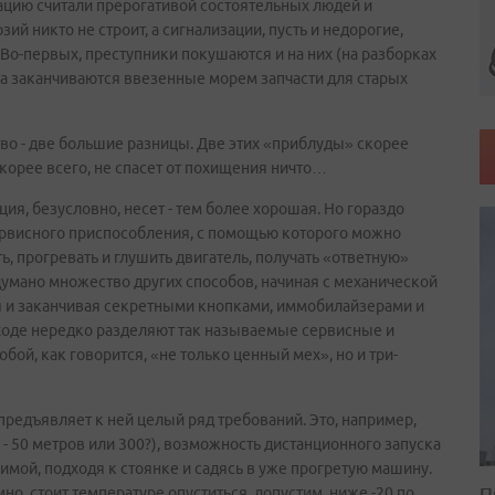
ацию считали прерогативой состоятельных людей и
й никто не строит, а сигнализации, пусть и недорогие,
Во-первых, преступники покушаются и на них (на разборках
ка заканчиваются ввезенные морем запчасти для старых
тво - две большие разницы. Две этих «приблуды» скорее
корее всего, не спасет от похищения ничто…
, безусловно, несет - тем более хорошая. Но гораздо
сервисного приспособления, с помощью которого можно
ь, прогревать и глушить двигатель, получать «ответную»
идумано множество других способов, начиная с механической
я и заканчивая секретными кнопками, иммобилайзерами и
ходе нередко разделяют так называемые сервисные и
бой, как говорится, «не только ценный мех», но и три-
редъявляет к ней целый ряд требований. Это, например,
- 50 метров или 300?), возможность дистанционного запуска
имой, подходя к стоянке и садясь в уже прогретую машину.
П
но, стоит температуре опуститься, допустим, ниже -20 по