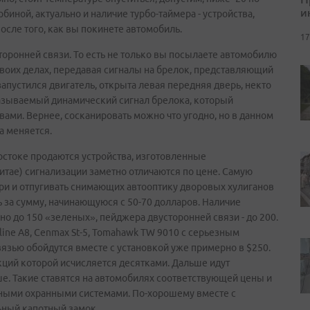
и
иной, актуально и наличие турбо-таймера - устройства,
осле того, как вы покинете автомобиль.
17
оронней связи. То есть не только вы посылаете автомобилю
своих делах, передавая сигналы на брелок, представляющий
апустился двигатель, открыта левая передняя дверь, некто
 называемый динамический сигнал брелока, который
ми. Вернее, сосканировать можно что угодно, но в данном
а меняется.
востоке продаются устройства, изготовленные
итае) сигнализации заметно отличаются по цене. Самую
ри и отпугивать снимающих автооптику дворовых хулиганов
ть за сумму, начинающуюся с 50-70 долларов. Наличие
о до 150 «зеленых», пейджера двусторонней связи - до 200.
ne А8, Cenmax St-5, Tomahawk TW 9010 с серьезным
вязью обойдутся вместе с установкой уже примерно в $250.
кций которой исчисляется десятками. Дальше идут
ше. Такие ставятся на автомобилях соответствующей цены и
ными охранными системами. По-хорошему вместе с
ьный капотный замок.