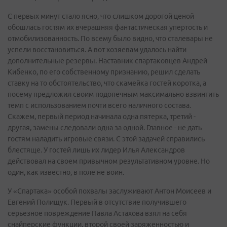
С первых минут стало ясно, что слишком дорогой ценой
обошлась гостям их вчерашняя фантастическая упертость и
отмобилизованность. По всему было видно, что сталевары не
успели восстановиться. А вот хозяевам удалось найти
дополнительные резервы. Наставник спартаковцев Андрей
Кибенко, по его собственному признанию, решил сделать
ставку на то обстоятельство, что скамейка гостей коротка, а
посему предложил своим подопечным максимально взвинтить
темп с использованием почти всего наличного состава.
Скажем, первый период начинала одна пятерка, третий -
другая, замены следовали одна за одной. Главное - не дать
гостям наладить игровые связи. С этой задачей справились
блестяще. У гостей лишь их лидер Илья Александров
действовал на своем привычном результативном уровне. Но
один, как известно, в поле не воин.
У «Спартака» особой похвалы заслуживают Антон Моисеев и
Евгений Полищук. Первый в отсутствие получившего
серьезное повреждение Павла Астахова взял на себя
снайперские функции, второй своей заряженностью и