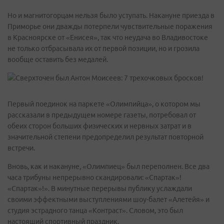
Но и магнитогорцам нельзя было уступать. Накануне приезда в
Приморье они дважды потерпели чувствительные поражения
в Красноярске от «Енисея», так что неудача во Владивостоке
не только отбрасывала их от первой позиции, но и грозила
вообще оставить без медалей.
Первый поединок на паркете «Олимпийца», о котором мы
рассказали в предыдущем номере газеты, потребовал от
обеих сторон больших физических и нервных затрат и в
значительной степени предопределил результат повторной
встречи.
Вновь, как и накануне, «Олимпиец» был переполнен. Все два
часа трибуны непрерывно скандировали: «Спартак»!
«Спартак»!». В минутные перерывы публику услаждали
своими эффектными выступлениями шоу-балет «Алетейя» и
студия эстрадного танца «Контраст». Словом, это был
настоящий спортивный праздник.