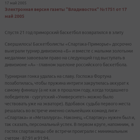
17 май 2005
Электронная версия газеты "Владивосток" №1751 от 17
май 2005
Спустя 21 год приморский баскетбол возвратился в элиту
Свершилось! Баскетболисты «Спартака-Приморье» досрочно
выиграли турнир дивизиона «Б» и вместе с малыми золотыми
медалями завоевали право на следующий год выступать в
дивизионе «А» - главном эшелоне российского баскетбола.
Турнирная гонка удалась на славу. Госпожа Фортуна
позаботилась, чтобы пружина интриги закрутилась аккурат к
самому финишу (а не как в прошлом году, когда тогдашнего
победителя - сургутский «Университет» можно было
чествовать уже на экваторе). Вдобавок судьба первого места
решалась во встрече именно сильнейших команд лиги -
«Спартака» и «Металлурга». Наконец, «Спартаку» нужен был и,
так сказать, персональный успех. В первом круге, напомним, в
гостях спартаковцы обе встречи проиграли с минимальным
счетом - 87:91 и 91:94.