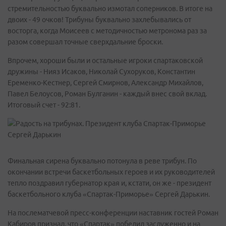
стремительностью буквально измотал соперников. В итоге на
двоих - 49 очков! Трибуны буквально захлебывались от
восторга, когда Моисеев с методичностью метронома раз за
разом совершал точные сверхдальние броски.
Впрочем, хороши были и остальные игроки спартаковской
дружины - Нияз Исаков, Николай Сухоруков, Константин
Еременко-Кестнер, Сергей Смирнов, Александр Михайлов,
Павел Белоусов, Роман Булганин - каждый внес свой вклад.
Итоговый счет - 92:81.
Финальная сирена буквально потонула в реве трибун. По
окончании встречи баскетбольных героев и их руководителей
тепло поздравил губернатор края и, кстати, он же - президент
баскетбольного клуба «Спартак-Приморье» Сергей Дарькин.
На послематчевой пресс-конференции наставник гостей Роман
Кабиров признал, что «Спартак» победил заслуженно и на