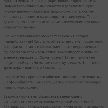
Вот фрагменты. «Энерго-информационный препарат «И.».
Получает свои уникальные свойства в результате энерго-
информационной обработки. Традиционно считалось, что
катаракта устраняется только хирургическим путем. Теперь
доказано, что после применения «И.» помутнение хрусталика
исчезает полностью».
Звоню по указанному в Москве телефону. «Препарат
чудодейственный! Хрусталик обязательно станет прозрачным.
А катаракта прямо слезой вытекает – раз, и нету. А женщина
одна рассказывала – прямо хлопьями выпадает. И отличное
зрение возвращается. Сколько стоит? 15 тысяч рублей на
полугодовой курс. Но мы вам скидочку сделаем. И еще очки-
тренажеры в подарок, и бальзам…».
Спросили мы и про состав таблеток. Оказалось, это мелисса и
шалфей, обработанные на специальных приборах с помощью
«торсионных полей».
За комментарием мы обратились к заведующему
офтальмологическим отделением краевой клинической
больницы № 2, заслуженному врачу России, ведущему хирургу,