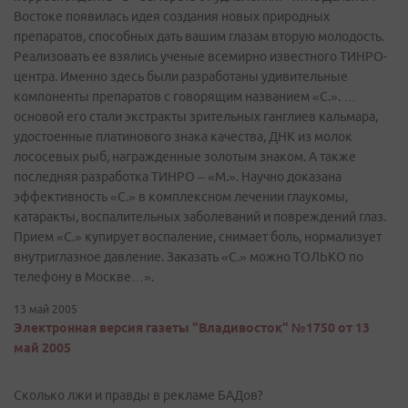
Востоке появилась идея создания новых природных
препаратов, способных дать вашим глазам вторую молодость.
Реализовать ее взялись ученые всемирно известного ТИНРО-
центра. Именно здесь были разработаны удивительные
компоненты препаратов с говорящим названием «С.». …
основой его стали экстракты зрительных ганглиев кальмара,
удостоенные платинового знака качества, ДНК из молок
лососевых рыб, награжденные золотым знаком. А также
последняя разработка ТИНРО – «М.». Научно доказана
эффективность «С.» в комплексном лечении глаукомы,
катаракты, воспалительных заболеваний и повреждений глаз.
Прием «С.» купирует воспаление, снимает боль, нормализует
внутриглазное давление. Заказать «С.» можно ТОЛЬКО по
телефону в Москве…».
13 май 2005
Электронная версия газеты "Владивосток" №1750 от 13
май 2005
Сколько лжи и правды в рекламе БАДов?