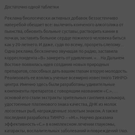
Достаточно одной таблетки
Реклама биологически активных добавок беззастенчиво
наперебой обещает все: вылечить конченого алкоголика от
пьянства, обновить больные суставы, растворить камни в
почках, заставить больное сердце пожилого человека биться
как у 20-летнего. И даже, судя по всему, прозреть слепому…
Одна реклама, бесконечно звучащая по радио, заставила
корреспондента «В» замереть от удивления. «…На Дальнем
Востоке появилась идея создания новых природных
препаратов, способных дать вашим глазам вторую молодость.
Реализовать ее взялись ученые всемирно известного ТИНРО-
центра. Именно здесь были разработаны удивительные
компоненты препаратов с говорящим названием «С.». …
основой его стали экстракты зрительных ганглиев кальмара,
удостоенные платинового знака качества, ДНК из молок
лососевых рыб, награжденные золотым знаком. А также
последняя разработка ТИНРО – «М.». Научно доказана
эффективность «С.» в комплексном лечении глаукомы,
катаракты, воспалительных заболеваний и повреждений глаз.