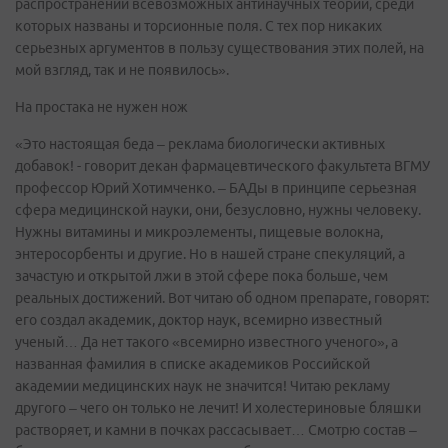
распространении всевозможных антинаучных теорий, среди
которых названы и торсионные поля. С тех пор никаких
серьезных аргументов в пользу существования этих полей, на
мой взгляд, так и не появилось».
На простака не нужен нож
«Это настоящая беда – реклама биологически активных
добавок! - говорит декан фармацевтического факультета ВГМУ
профессор Юрий Хотимченко. – БАДы в принципе серьезная
сфера медицинской науки, они, безусловно, нужны человеку.
Нужны витамины и микроэлементы, пищевые волокна,
энтеросорбенты и другие. Но в нашей стране спекуляций, а
зачастую и открытой лжи в этой сфере пока больше, чем
реальных достижений. Вот читаю об одном препарате, говорят:
его создал академик, доктор наук, всемирно известный
ученый… Да нет такого «всемирно известного ученого», а
названная фамилия в списке академиков Российской
академии медицинских наук не значится! Читаю рекламу
другого – чего он только не лечит! И холестериновые бляшки
растворяет, и камни в почках рассасывает… Смотрю состав –