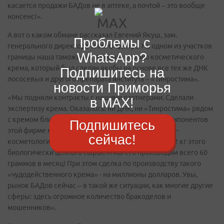
касается продажи БАДов не в аптеке, а почтой – это вообще
нонсенс!».
А вот о каком обмане рассказал Евгений Якуш, зам.
Проблемы с
генерального директора ТИНРО-центра. На одном из участков
WhatsApp?
границы наша таможня остановила партию косметического
крема, который был сделан якобы на основе все тех же ДНК
Подпишитесь на
лососевых и другого препарата института – «Тинростима».
новости Приморья
«Мы подняли контракты с нашими партнерами. Сделали
в MAX!
экспертизу крема. Оказалось: ни ДНК, ни «Тинростима» рядом
с кремом близко не лежали! Никаких поставок компонентов
Подпишитесь
этой фирме мы никогда не делали. Более того, горе-
сейчас!
косметологи заявили, что якобы получили от нас 32 кг этого
биологически ценного сырья. А мы его производим всего 60
граммов в месяц! При этом сделка по производству такого
«чудодейственного крема» - на миллионы долларов. Увы,
рынок БАДов сейчас – в такой же ситуации, как многие другие
сферы: здесь огромное количество бракоделов и
мошенников».