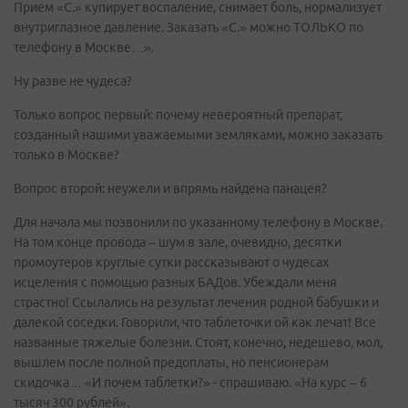
Прием «С.» купирует воспаление, снимает боль, нормализует
внутриглазное давление. Заказать «С.» можно ТОЛЬКО по
телефону в Москве…».
Ну разве не чудеса?
Только вопрос первый: почему невероятный препарат,
созданный нашими уважаемыми земляками, можно заказать
только в Москве?
Вопрос второй: неужели и впрямь найдена панацея?
Для начала мы позвонили по указанному телефону в Москве.
На том конце провода – шум в зале, очевидно, десятки
промоутеров круглые сутки рассказывают о чудесах
исцеления с помощью разных БАДов. Убеждали меня
страстно! Ссылались на результат лечения родной бабушки и
далекой соседки. Говорили, что таблеточки ой как лечат! Все
названные тяжелые болезни. Стоят, конечно, недешево, мол,
вышлем после полной предоплаты, но пенсионерам
скидочка… «И почем таблетки?» - спрашиваю. «На курс – 6
тысяч 300 рублей».