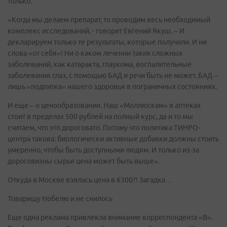
только.
«Когда мы делаем препарат, то проводим весь необходимый
комплекс исследований, - говорит Евгений Якуш. – И
декларируем только те результаты, которые получили. И ни
слова «от себя»! Ни о каком лечении таких сложных
заболеваний, как катаракта, глаукома, воспалительные
заболевания глаз, с помощью БАД и речи быть не может. БАД –
лишь «подпитка» нашего здоровья в пограничных состояниях.
И еще – о ценообразовании. Наш «Моллюскам» в аптеках
стоит в пределах 500 рублей на полный курс, да и то мы
считаем, что это дороговато. Потому что политика ТИНРО-
центра такова: биологически активные добавки должны стоить
умеренно, чтобы быть доступными людям. И только из-за
дороговизны сырья цена может быть выше».
Откуда в Москве взялась цена в 6300?! Загадка…
Товарищу Нобелю и не снилось
Еще одна реклама привлекла внимание корреспондента «В».