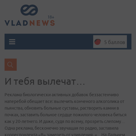
5 баллов
И тебя вылечат…
Реклама биологически активных добавок беззастенчиво
наперебой обещает все: вылечить конченого алкоголика от
пьянства, обновить больные суставы, растворить камни в
почках, заставить больное сердце пожилого человека биться
как у 20-летнего. И даже, судя по всему, прозреть слепому…
Одна реклама, бесконечно звучащая по радио, заставила
корреспондента «В» замереть от удивления. «…На Дальнем