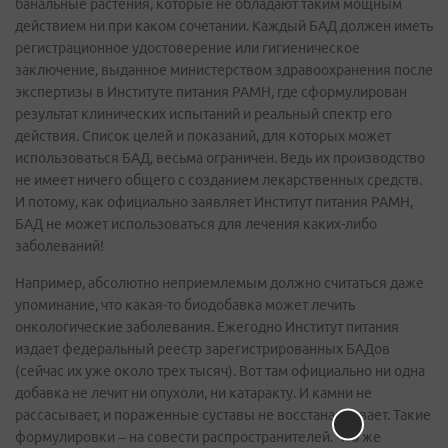
банальные растения, которые не обладают таким мощным
действием ни при каком сочетании. Каждый БАД должен иметь
регистрационное удостоверение или гигиеническое
заключение, выданное министерством здравоохранения после
экспертизы в Институте питания РАМН, где сформулирован
результат клинических испытаний и реальный спектр его
действия. Список целей и показаний, для которых может
использоваться БАД, весьма ограничен. Ведь их производство
не имеет ничего общего с созданием лекарственных средств.
И потому, как официально заявляет Институт питания РАМН,
БАД не может использоваться для лечения каких-либо
заболеваний!
Например, абсолютно неприемлемым должно считаться даже
упоминание, что какая-то биодобавка может лечить
онкологические заболевания. Ежегодно Институт питания
издает федеральный реестр зарегистрированных БАДов
(сейчас их уже около трех тысяч). Вот там официально ни одна
добавка не лечит ни опухоли, ни катаракту. И камни не
рассасывает, и пораженные суставы не восстанавливает. Такие
формулировки – на совести распространителей. Что же