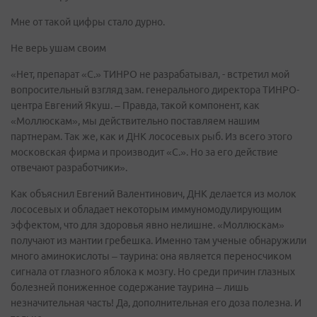
Мне от такой цифры стало дурно.
Не верь ушам своим
«Нет, препарат «С.» ТИНРО не разрабатывал, - встретил мой
вопросительный взгляд зам. генерального директора ТИНРО-
центра Евгений Якуш. – Правда, такой компонент, как
«Моллюскам», мы действительно поставляем нашим
партнерам. Так же, как и ДНК лососевых рыб. Из всего этого
московская фирма и производит «С.». Но за его действие
отвечают разработчики».
Как объяснил Евгений Валентинович, ДНК делается из молок
лососевых и обладает некоторым иммуномодулирующим
эффектом, что для здоровья явно нелишне. «Моллюскам»
получают из мантии гребешка. Именно там ученые обнаружили
много аминокислоты – таурина: она является переносчиком
сигнала от глазного яблока к мозгу. Но среди причин глазных
болезней пониженное содержание таурина – лишь
незначительная часть! Да, дополнительная его доза полезна. И