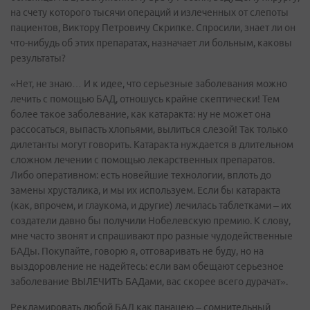
на счету которого тысячи операций и излеченных от слепоты
пациентов, Виктору Петровичу Скрипке. Спросили, знает ли он
что-нибудь об этих препаратах, назначает ли больным, каковы
результаты?
«Нет, не знаю… И к идее, что серьезные заболевания можно
лечить с помощью БАД, отношусь крайне скептически! Тем
более такое заболевание, как катаракта: ну не может она
рассосаться, выпасть хлопьями, вылиться слезой! Так только
дилетанты могут говорить. Катаракта нуждается в длительном
сложном лечении с помощью лекарственных препаратов.
Либо оперативном: есть новейшие технологии, вплоть до
замены хрусталика, и мы их используем. Если бы катаракта
(как, впрочем, и глаукома, и другие) лечилась таблетками – их
создатели давно бы получили Нобелевскую премию. К слову,
мне часто звонят и спрашивают про разные чудодейственные
БАДы. Покупайте, говорю я, отговаривать не буду, но на
выздоровление не надейтесь: если вам обещают серьезное
заболевание ВЫЛЕЧИТЬ БАДами, вас скорее всего дурачат».
Рекламировать любой БАД как панацею – сомнительный