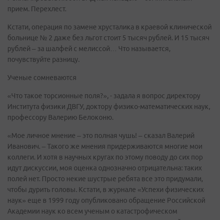
прием. Перехлест.
Кстати, операция по замене хрусталика в краевой клинической
больнице № 2 даже без льгот стоит 5 тысяч рублей. И 15 тысяч
рублей – за шалфей с мелиссой… Что называется,
почувствуйте разницу.
Ученые сомневаются
«Что такое торсионные поля?», - задала я вопрос директору
Института физики ДВГУ, доктору физико-математических наук,
профессору Валерию Белоконю.
«Мое личное мнение – это полная чушь! – сказал Валерий
Иванович. – Такого же мнения придерживаются многие мои
коллеги. И хотя в научных кругах по этому поводу до сих пор
идут дискуссии, моя оценка однозначно отрицательна: таких
полей нет. Просто некие шустрые ребята все это придумали,
чтобы дурить головы. Кстати, в журнале «Успехи физических
наук» еще в 1999 году опубликовано обращение Российской
Академии наук ко всем ученым о катастрофическом