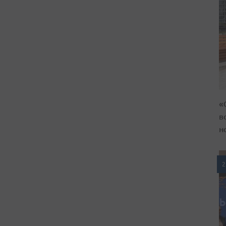
«
в
н
2