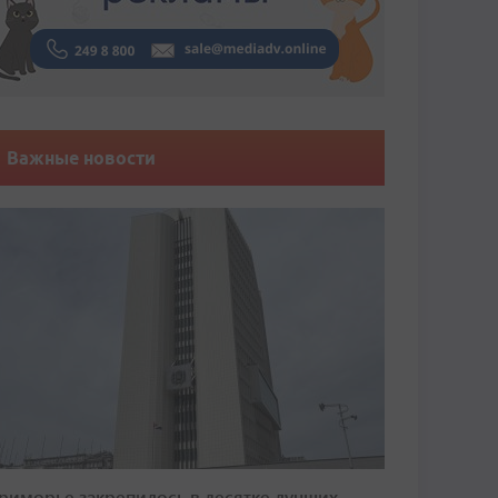
Важные новости
риморье закрепилось в десятке лучших