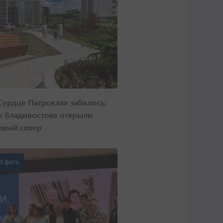
Сердце Патрокла» забилось:
о Владивостоке открыли
овый сквер
3 фото