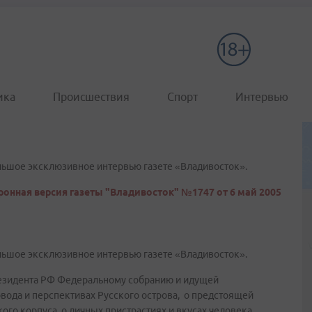
ика
Происшествия
Спорт
Интервью
льшое эксклюзивное интервью газете «Владивосток».
ронная версия газеты "Владивосток" №1747 от 6 май 2005
льшое эксклюзивное интервью газете «Владивосток».
резидента РФ Федеральному собранию и идущей
вода и перспективах Русского острова, о предстоящей
го корпуса, о личных пристрастиях и вкусах человека,