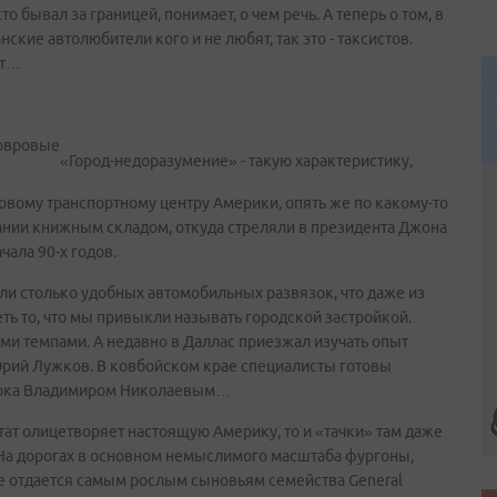
то бывал за границей, понимает, о чем речь. А теперь о том, в
кие автолюбители кого и не любят, так это - таксистов.
ют…
«Город-недоразумение» - такую характеристику,
ловому транспортному центру Америки, опять же по какому-то
нии книжным складом, откуда стреляли в президента Джона
ала 90-х годов.
ли столько удобных автомобильных развязок, что даже из
еть то, что мы привыкли называть городской застройкой.
ми темпами. А недавно в Даллас приезжал изучать опыт
ий Лужков. В ковбойском крае специалисты готовы
стока Владимиром Николаевым…
тат олицетворяет настоящую Америку, то и «тачки» там даже
 На дорогах в основном немыслимого масштаба фургоны,
ие отдается самым рослым сыновьям семейства Genеral