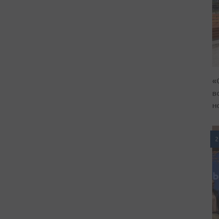
«
в
н
2