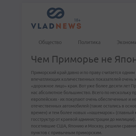
Общество
Политика
Эконом
Чем Приморье не Япо
Приморский край давно и по праву считается одним
впечатляющих количественных показателей очень х
«дорожное лицо» края. Вот уже более десяти лет П
нас абсолютное большинство. Всего по нескольку про
европейских - их покупают очень обеспеченные и 
отечественных автомобилей (такие остались в осн
времен) и тем более новых «нашемарок» (главный к
госструктур от краевой администрации до милиции).
посетившие США, Японию и Москву, решили сравнит
пунктов с привычным приморским.