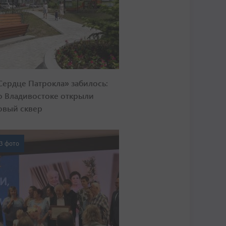
Сердце Патрокла» забилось:
о Владивостоке открыли
овый сквер
3 фото