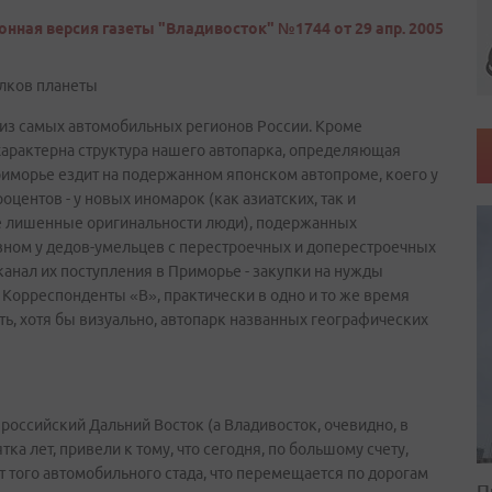
онная версия газеты "Владивосток" №1744 от 29 апр. 2005
олков планеты
 из самых автомобильных регионов России. Кроме
арактерна структура нашего автопарка, определяющая
риморье ездит на подержанном японском автопроме, коего у
центов - у новых иномарок (как азиатских, так и
не лишенные оригинальности люди), подержанных
овном у дедов-умельцев с перестроечных и доперестроечных
анал их поступления в Приморье - закупки на нужды
 Корреспонденты «В», практически в одно и то же время
ь, хотя бы визуально, автопарк названных географических
оссийский Дальний Восток (а Владивосток, очевидно, в
ка лет, привели к тому, что сегодня, по большому счету,
т того автомобильного стада, что перемещается по дорогам
П