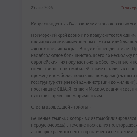
29 апр. 2005
Электр
Корреспонденты «В» сравнили автопарк разных уг
Приморский край давно и по праву считается одним
впечатляющих количественных показателей очень х
«дорожное лицо» края. Вот уже более десяти лет П
нас абсолютное большинство. Всего по нескольку про
европейских - их покупают очень обеспеченные и 
отечественных автомобилей (такие остались в осн
времен) и тем более новых «нашемарок» (главный к
госструктур от краевой администрации до милиции).
посетившие США, Японию и Москву, решили сравнит
пунктов с привычным приморским.
Страна взошедшей «Тойоты»
Бешеные темпы, с которыми автомобилизировался р
первую очередь) в течение последних полутора десят
автопарк краевого центра практически не отличим о