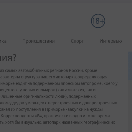
ика
Происшествия
Спорт
Интервью
ния?
 из самых автомобильных регионов России. Кроме
арактерна структура нашего автопарка, определяющая
риморье ездит на подержанном японском автопроме, коего у
центов - у новых иномарок (как азиатских, так и
не лишенные оригинальности люди), подержанных
овном у дедов-умельцев с перестроечных и доперестроечных
анал их поступления в Приморье - закупки на нужды
 Корреспонденты «В», практически в одно и то же время
ь, хотя бы визуально, автопарк названных географических