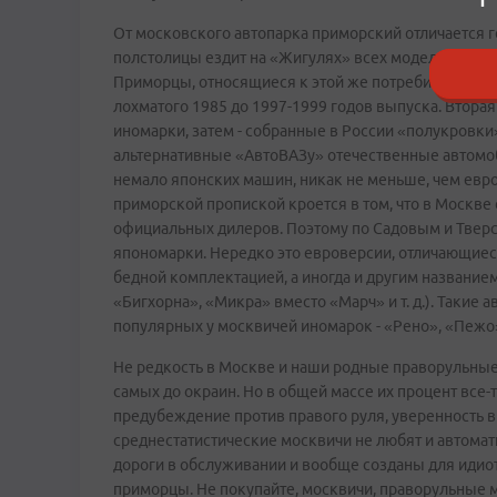
От московского автопарка приморский отличается гор
полстолицы ездит на «Жигулях» всех моделей - от
Приморцы, относящиеся к этой же потребительской 
лохматого 1985 до 1997-1999 годов выпуска. Втора
иномарки, затем - собранные в России «полукровк
альтернативные «АвтоВАЗу» отечественные автомоб
немало японских машин, никак не меньше, чем евро
приморской пропиской кроется в том, что в Москв
официальных дилеров. Поэтому по Садовым и Твер
япономарки. Нередко это евроверсии, отличающиес
бедной комплектацией, а иногда и другим название
«Бигхорна», «Микра» вместо «Марч» и т. д.). Такие
популярных у москвичей иномарок - «Рено», «Пежо
Не редкость в Москве и наши родные праворульные 
самых до окраин. Но в общей массе их процент все
предубеждение против правого руля, уверенность в 
среднестатистические москвичи не любят и автомат
дороги в обслуживании и вообще созданы для идио
приморцы. Не покупайте, москвичи, праворульные м