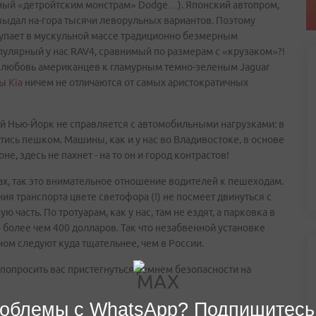
тивный «детройтским монстрам» Dodge…). Японский автопром,
выдал на-гора тысячи леворульных вариантов. Поэтому
ступает в мускульной массе традиционно безмерным
пулярный у нас RAV4, сравнимый по размерам с «крузаком»?!
е любовь американцев к гламурным темно-зеленым Jaguar
мы
Kia
ничем не отличаются от самых аристократичных
й Нью-Йорк не справляется с автомобильными нагрузками: в
тись пешком. Машины, как и у нас во Владивостоке, в основе
е, здесь не пахнет - на то он и город контрастов!
х, так это внимательное отношение водителей к пешеходам.
я транспорта цвете светофора (!) не посмеет двинуться с
часть. По тротуарам, как у нас, там не ездят, а парковка в
более чем 400 долларов. Так что незабвенной установке
ом следуют куда тщательнее, чем в России.
 попросить вас пристегнуться ремнем безопасности на
облемы с WhatsApp? Подпишитесь