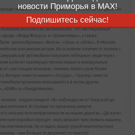
новости Приморья в MAX!
аздо сильнее, чем от японского. Взять хотя бы тот факт, что
 гниющих «копеек» до модных обвешанных «десяток».
Подпишитесь сейчас!
группе, сплошь ездят на подержанных японках - от
я половина московских автомобилей - это чистокровные
и» вроде «Форд-Фокуса» и «Шеви-Нивы», а также
или - разнообразные «Волги», «Оки» и «УАЗы». В Москве
пейских или американских. Их основное отличие от японок с
е самурайские автомобили покупают небедные люди через
ским колесят преимущественно новые и леворульные
я от «настоящих японцев» помимо левого руля более
м («Витара» вместо нашего «Эскудо», «Трупер» вместо
 автомобили органично вписываются в поток других
», «БМВ» и «Лендроверов».
японки - корреспондент «В» наблюдал их от Тверской до
-таки ничтожен. В столице по-прежнему живуче
его опасности и непрактичности на наших дорогах. «До кучи»
ические коробки передач - мол, мешают чувствовать машину,
тов или пижонов. Ну и ладно, машут рукой многоопытные
ашины - нам больше (и дешевле) останется!