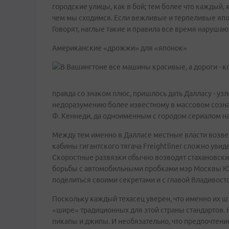
городские улицы, как в бой; тем более что каждый, к
чем мы сходимся. Если вежливые и терпеливые японс
Говорят, наглые такие и правила все время наруша
Американские «дрожжи» для «японок»
правда со знаком плюс, пришлось дать Далласу - уз
недоразумению более известному в массовом созна
Ф. Кеннеди, да одноименным с городом сериалом нач
Между тем именно в Далласе местные власти возве
кабины гигантского тягача Freightliner сложно увид
Скоростные развязки обычно возводят стахановски
борьбы с автомобильными пробками мэр Москвы Юр
поделиться своими секретами и с главой Владиво
Поскольку каждый техасец уверен, что именно их ш
«шире» традиционных для этой страны стандартов.
пикапы и джипы. И необязательно, что предпочтен