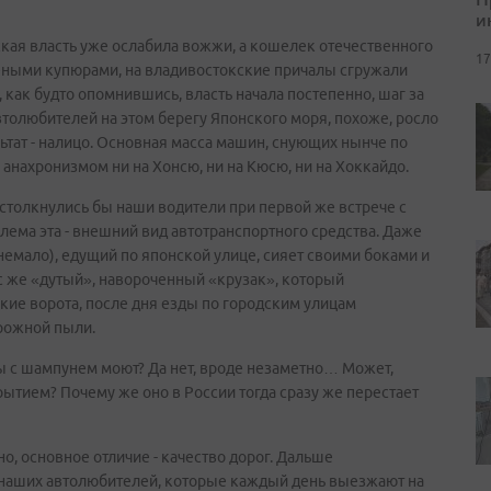
и
ская власть уже ослабила вожжи, а кошелек отечественного
17
еными купюрами, на владивостокские причалы сгружали
 как будто опомнившись, власть начала постепенно, шаг за
втолюбителей на этом берегу Японского моря, похоже, росло
ьтат - налицо. Основная масса машин, снующих нынче по
анахронизмом ни на Хонсю, ни на Кюсю, ни на Хоккайдо.
 столкнулись бы наши водители при первой же встрече с
ема эта - внешний вид автотранспортного средства. Даже
 немало), едущий по японской улице, сияет своими боками и
ас же «дутый», навороченный «крузак», который
кие ворота, после дня езды по городским улицам
орожной пыли.
цы с шампунем моют? Да нет, вроде незаметно… Может,
тием? Почему же оно в России тогда сразу же перестает
но, основное отличие - качество дорог. Дальше
а наших автолюбителей, которые каждый день выезжают на