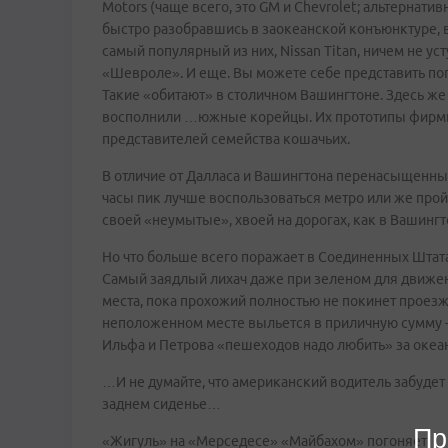
Motors (чаще всего, это GM и Chevrolet; альтерна
быстро разобравшись в заокеанской конъюнктуре, 
самый популярный из них, Nissan Titan, ничем не у
«Шевроле». И еще. Вы можете себе представить по
Такие «обитают» в столичном Вашингтоне. Здесь ж
восполнили …южные корейцы. Их прототипы фир
представителей семейства кошачьих.
В отличие от Далласа и Вашингтона перенасыщенны
часы пик лучше воспользоваться метро или же прой
своей «неумытые», хвоей на дорогах, как в Вашингтон
Но что больше всего поражает в Соединенных Штата
Самый заядлый лихач даже при зеленом для движени
места, пока прохожий полностью не покинет проезжую 
неположенном месте выльется в приличную сумму - 
Ильфа и Петрова «пешеходов надо любить» за океан
…И не думайте, что американский водитель забудет
заднем сиденье…
Пр
«Жигуль» на «Мерседесе» «Майбахом» погоняет