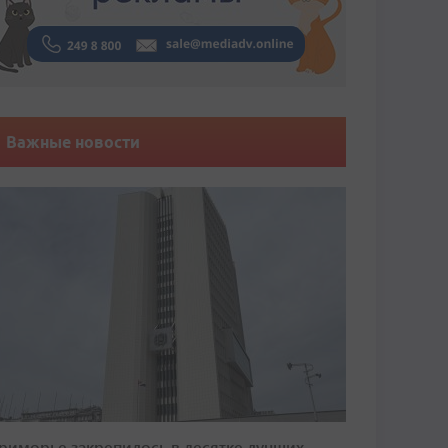
Важные новости
риморье закрепилось в десятке лучших