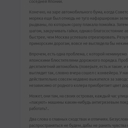
соседней Японии.
Конечно, на заре автомобильного бума, когда Совет
моряка еще был отнюдь не туго нафарширован зел
рыдваны, по которым сразу плакала помойка. Затем,
шагом, закручивать гайки, однако благосостояние а
быстрее, чем Москва успевала отреагировать. Резул
приморским дорогам, вовсе не выглядела бы неким 
Впрочем, есть одна проблема, с которой неминуемо
японскими блюстителями дорожного порядка. Пробл
десятилетний автомобиль (поверьте, есть и такие, и
выглядит так, словно вчера сошел с конвейера. У н
действительно совсем недавно выкатился за заводс
независимо от родного колера приобретает цвет д
Может, они там, на своих островах, каждый час ули
«пакуют» машины каким-нибудь антигрязевым покры
работать?..
Два слова о главных сходствах и отличиях. Безуслов
распространяться не будем, дабы не ранить чувств