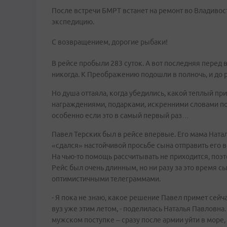
После встречи БМРТ встанет на ремонт во Владивос
экспедицию.
C возвращением, дорогие рыбаки!
В рейсе пробыли 283 суток. А вот последняя перед 
никогда. К Преображению подошли в полночь, и до ра
Но душа оттаяла, когда убедились, какой теплый пр
награждениями, подарками, искренними словами поз
особенно если это в самый первый раз…
Павел Терских был в рейсе впервые. Его мама Натал
«сдался» настойчивой просьбе сына отправить его в 
На чью-то помощь рассчитывать не приходится, поэто
Рейс был очень длинным, но ни разу за это время 
оптимистичными телеграммами.
- Я пока не знаю, какое решение Павел примет сейча
вуз уже этим летом, - поделилась Наталья Павловна. 
мужском поступке – сразу после армии уйти в море, 