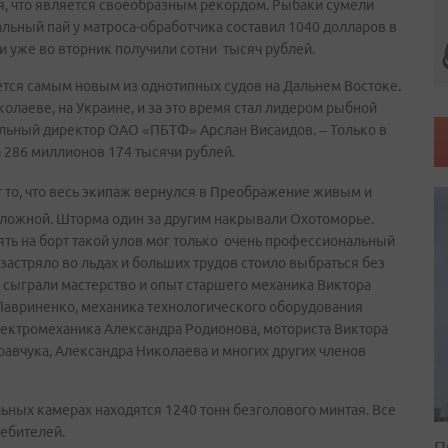
я, что является своеобразным рекордом. Рыбаки сумели
льный пай у матроса-обработчика составил 1040 долларов в
и уже во вторник получили сотни тысяч рублей.
ется самым новым из однотипных судов на Дальнем Востоке.
колаеве, на Украине, и за это время стал лидером рыбной
альный директор ОАО «ПБТФ» Арслан Висаидов. – Только в
 286 миллионов 174 тысячи рублей.
т то, что весь экипаж вернулся в Преображение живым и
ложной. Шторма один за другим накрывали Охотоморье.
ять на борт такой улов мог только очень профессиональный
о застряло во льдах и больших трудов стоило выбраться без
 сыграли мастерство и опыт старшего механика Виктора
Лавриненко, механика технологического оборудования
лектромеханика Александра Родионова, моториста Виктора
равчука, Александра Николаева и многих других членов
ьных камерах находятся 1240 тонн безголового минтая. Все
ребителей.
П