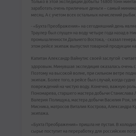
Только в этой экспедиции добыты 16800 тонн минта
заработать очень приличные деньги – самый минима
месяц. А с учетом всех остальных начислений рыбак
- «Бухта Преображения» на сегодняшний день явля
Траулер был спущен на воду четыре года назад в Ни
промышленности Дальнего Востока, - сказал генер
этом рейсе экипаж выпустил товарной продукции на
Капитан Александр Вайнутис своей заслугой считае
здоровым. Минувшая экспедиция оказалась очень с
Поэтому на высокой волне, при сильном ветре подн
экипаж. Более того, в рейсе был случай, когда судн
повреждений на чистую воду. Конечно, важную роль
Пономарева, старшего мастера добычи Станислава 
Валерия Полищука, мастера добычи Василия Роя, э
Мисника, матросов Виталия Кострова, Александра К
экипажа.
«Бухта Преображения» пришла не пустая. В холодил
сырье поступит на переработку для российских пот