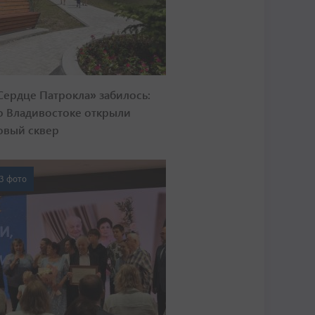
Сердце Патрокла» забилось:
о Владивостоке открыли
овый сквер
3 фото