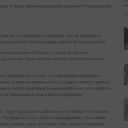
и
токе. А через пару месяцев вновь отправится в длительную
17
встречей с родными ночь, казалось, уже не закончится
ссвета, пока стояли на рейде, многие не сомкнули глаз.
ием приготовлен на берегу. С музыкой, цветами,
дравлений. Такие минуты навсегда остаются в памяти,
ья Павловна рассказала, что отдел кадров буквально
море. А главная причина в том, что парень мечтает учиться.
му остается полагаться только на себя и на свои заработки.
сын не пожаловался, еще и маму подбадривал
с – будет продолжать работать или попробует поступить в
– Но уверена в том, что он не разочаровался. Ни в своем
ни в экипаже судна. Этот рейс станет для него хорошей