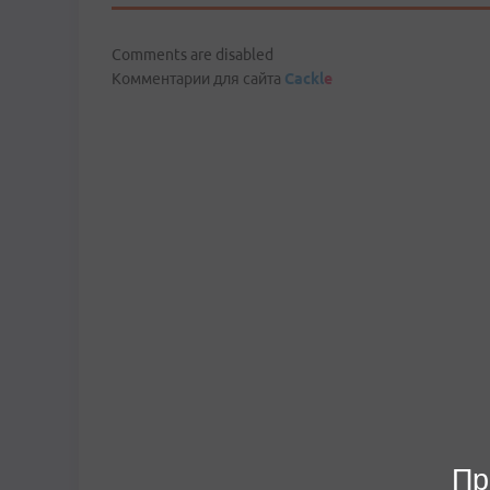
Comments are disabled
Комментарии для сайта
Cackl
e
Пр