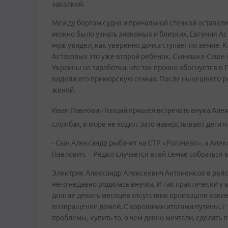
закалкой.
Между бортом судна и причальной стенкой оставал
можно было узнать знакомых и близких. Евгения Аст
муж увидел, как уверенно дочка ступает по земле. 
Астаховых это уже второй ребенок. Сынишке Саше ш
Украины на заработки, что так прочно обоснуется в
видели его приморскую семью. После нынешнего рейс
женой.
Иван Павлович Гопций пришел встречать внука Алекс
службах, в море не ходил. Зато наверстывают дети и
- Сын Александр рыбачит на СТР «Рогачево», а Алекс
Павлович. – Редко случается всей семье собраться 
Электрик Александр Алексеевич Антоненков в рейсе,
него недавно родилась внучка. И так практически 
долгие девять месяцев отсутствия произошли какие-
возвращение домой. С хорошими итогами путины, с 
проблемы, купить то, о чем давно мечтали, сдел