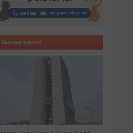
Важные новости
риморье закрепилось в десятке лучших