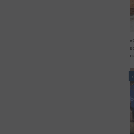
«
в
н
2