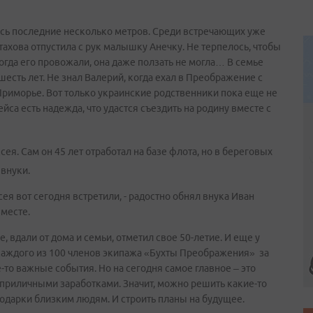
ись последние несколько метров. Среди встречающих уже
ахова отпустила с рук малышку Анечку. Не терпелось, чтобы
Когда его провожали, она даже ползать не могла… В семье
есть лет. Не знал Валерий, когда ехал в Преображение с
 Приморье. Вот только украинские родственники пока еще не
а есть надежда, что удастся съездить на родину вместе с
ея. Сам он 45 лет отработал на базе флота, но в береговых
 внуки.
ея вот сегодня встретили, - радостно обнял внука Иван
вместе.
 вдали от дома и семьи, отметил свое 50-летие. И еще у
у каждого из 100 членов экипажа «Бухты Преображения» за
то важные события. Но на сегодня самое главное – это
приличными заработками. Значит, можно решить какие-то
ать подарки близким людям. И строить планы на будущее.