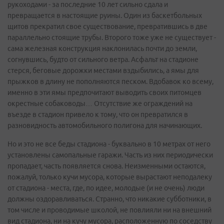
рукоходами - за последние 10 лет сильно сдала и
превращается в настоящие руины. Один из баскетбольных
щитов прекратил свое существование, превратившись в две
параллельно стоящие трубы. Второго тоже уже не существует -
сама железная конструкция наклонилась почти до земли,
согнувшись, будто от сильного ветра. Асфальт на стадионе
стерся, беговые дорожки местами вздыбились, а ямы для
прыжков в длину не пополняются песком. Вдобавок ко всему,
именно в эти ямы предпочитают выводить своих питомцев
окрестные собаководы… Отсутствие же ограждений на
въезде в стадион привело к тому, что он превратился в
разновидность автомобильного полигона для начинающих.
Но и это не все беды стадиона - буквально в 10 метрах от него
установлены самопальные гаражи. Часть из них периодически
пропадает, часть появляется снова. Неизменными остаются,
пожалуй, только кучи мусора, которые вырастают неподалеку
от стадиона - места, где, по идее, молодые (и не очень) люди
должны оздоравливаться. Странно, что никакие субботники, в
том числе и проводимые школой, не повлияли ни на внешний
вид стадиона, ни на кучу мусора, расположенную по соседству