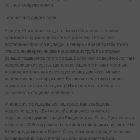
со спортсооружениями.
Теплица для дикого поля
А еще у 53-й школы когда-то была собственная теплица -
красивое сооружение из стекла и железа. Потом оно
постепенно пришло в упадок, а теперь и вовсе позабыто: ни
стекол, ни дверей, ни даже уцелевших труб, по которым
раньше подавались тепло и вода. Более чем за десяток лет там
проросли дикие кусты, где теперь радостно играет местная
детвора, которая даже не подозревает, для чего раньше
использовалось сооружение. Возникает еще один вопрос:
неужели и это тоже не нужно? И кто должен отвечать за
сохранность стадиона и теплицы?
Мнение же официальных лиц такое. Как сообщила
корреспонденту «В» главный специалист комитета
образования администрации Владивостока Елена Протченко, в
планах на 2005 год ремонт спортивной площадки при школе №
53 не предусмотрен. Может быть, эта школа попадет в планы
на следующий год. А вот песок обещали завезти. Хотя