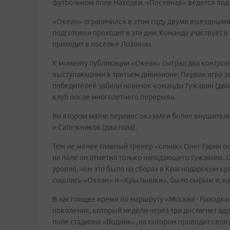
футбольном поле Находки. «Посевная» ведется под
«Океан» ограничился в этом году двумя выездными
подготовки проходит в эти дни. Команда участвует
проходит в поселке Лозовом.
К моменту публикации «Океан» сыграл два контрол
выступающими в третьем дивизионе. Первая игра зак
победителей забили новичок команды Гужавин (два
клуб после многолетнего перерыва.
Во втором матче перевес оказался более внушительн
и Сапежников (два гола).
Тем не менее главный тренер «синих» Олег Гарин о
на поле он отметил только нападающего Гужавина. О
уровня, чем это было на сборах в Краснодарском кр
сошлись «Океан» и «Крылышки», было сырым и, к
В настоящее время по маршруту «Москва - Находка»
поколения, который недели через три достигнет адр
поле стадиона «Водник», на котором проводит свои