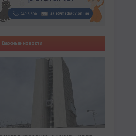
Важные новости
риморье закрепилось в десятке лучших