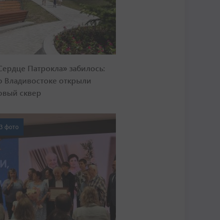
Сердце Патрокла» забилось:
о Владивостоке открыли
овый сквер
3 фото