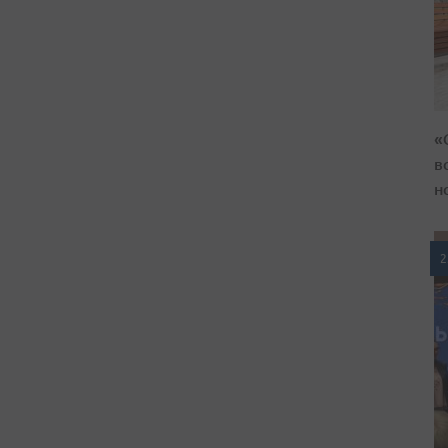
«
в
н
2