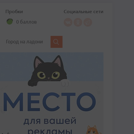
Пробки
Социальные сети
0 баллов
Город на ладони