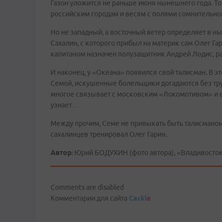
Газон уложится не раньше июня нынешнего года. То
российским городам и весям с полями сомнительно
Но не западный, а восточный ветер определяет в н
Сахалин, с которого прибыл на материк сам Олег Г
капитаном назначен полузащитник Андрей Лодис, ра
И наконец, у «Океана» появился свой талисман. В эт
Семой, искушенные болельщики догадаются без тру
многое связывает с московским «Локомотивом» и его
узнает…
Между прочим, Семе не привыкать быть талисманом.
сахалинцев тренировал Олег Гарин.
Автор:
Юрий БОДУХИН (фото автора), «Владивосто
Comments are disabled
Комментарии для сайта
Cackl
e