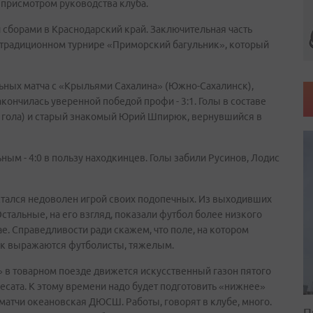
 присмотром руководства клуба.
 сборами в Краснодарский край. Заключительная часть
 в традиционном турнире «Приморский багульник», который
ьных матча с «Крыльями Сахалина» (Южно-Сахалинск),
ончилась уверенной победой профи - 3:1. Голы в составе
 гола) и старый знакомый Юрий Шпирюк, вернувшийся в
ым - 4:0 в пользу находкинцев. Голы забили Русинов, Лодис
стался недоволен игрой своих подопечных. Из выходивших
стальные, на его взгляд, показали футбол более низкого
ае. Справедливости ради скажем, что поле, на котором
ак выражаются футболисты, тяжелым.
 в товарном поезде движется искусственный газон пятого
есата. К этому времени надо будет подготовить «нижнее»
 матчи океановская ДЮСШ. Работы, говорят в клубе, много.
П