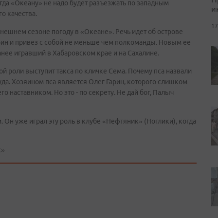
гда «Океану» не надо будет разъезжать по западным
и
го качества.
17
ынешнем сезоне погоду в «Океане». Речь идет об острове
арин и привез с собой не меньше чем полкоманды. Новым ее
нее игравший в Хабаровском крае и на Сахалине.
ой роли выступит такса по кличке Сема. Почему пса назвали
да. Хозяином пса является Олег Гарин, которого слишком
 наставником. Но это - по секрету. Не дай бог, Палыч
 Он уже играл эту роль в клубе «Нефтяник» (Ноглики), когда
к»