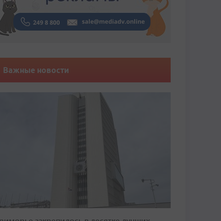
Важные новости
риморье закрепилось в десятке лучших