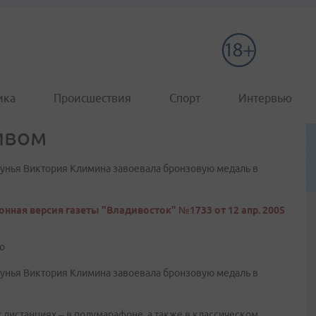
ика
Происшествия
Спорт
Интервью
ивом
гунья Виктория Климина завоевала бронзовую медаль в
онная версия газеты "Владивосток" №1733 от 12 апр. 2005
о
гунья Виктория Климина завоевала бронзовую медаль в
дистанциях – в полумарафоне, а также в классическом