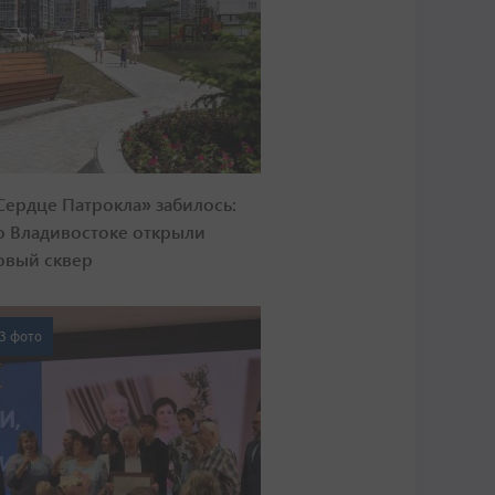
Сердце Патрокла» забилось:
о Владивостоке открыли
овый сквер
3 фото