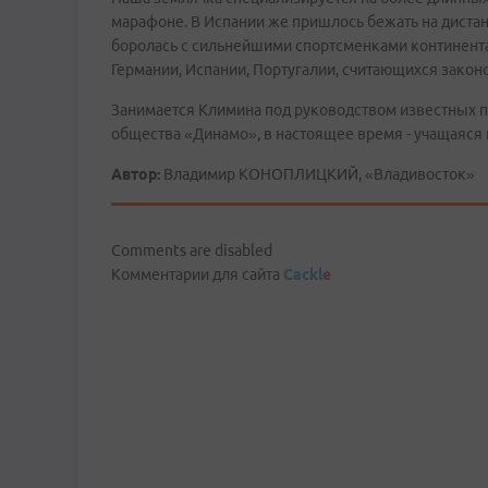
марафоне. В Испании же пришлось бежать на диста
боролась с сильнейшими спортсменками континента
Германии, Испании, Португалии, считающихся закон
Занимается Климина под руководством известных п
общества «Динамо», в настоящее время - учащаяся
Автор:
Владимир КОНОПЛИЦКИЙ, «Владивосток»
Comments are disabled
Комментарии для сайта
Cackl
e