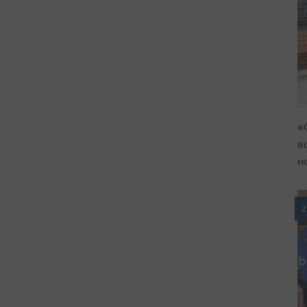
«
в
н
2