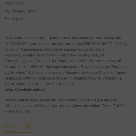
vkontakte
Одноклассники
Телеграм
На данном сайте распространяется информация сетевого издания
"VLADNEWS" - свидетельство о регистрации СМИ ЭЛ № ФС 77 - 72742,
выдано Федеральной службой по надзору в сфере связи,
информационных технологий и массовых коммуникаций
(Роскомнадзор) 17 мая 2018 г. Учредитель ООО "Дальневосточный
Медиа Центр". 690091, Приморский край, г. Владивосток, ул. Уборевича,
д.20А, офис 13. Главный редактор Юркевич Дмитрий Юрьевич. Адрес
редакции: 690091, Приморский край, г. Владивосток, ул. Уборевича,
д.20А, офис 13. Тел.: +7 (423) 2-415-600.
https://mediadv.online/
Электронный адрес редакции: vladnews@inbox.ru. Отдел продаж
«Дальневосточный Медиа Центр» sale@mediadv.online. Тел.: +7 (423)
249-8-800. 18+