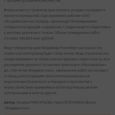
с третьим пусковым комплексом.
Вчера на мосту строители приступили к укладке последнего
пролета перекрытий. Одновременно рабочие ОАО
«Уссурийский мостоотряд» производят бетонирование
готовых конструкций сооружения. Следом ведется подготовка
к монтажу дорожных стыков. Объем планируемых работ
составит 286,803 млн. рублей.
Вице-губернатор края Владимир Розенберг рассказал, что
полностью путепровод будет готов летом. Ведь строительство
предусматривает не только реконструкцию старого моста, но и
расширение дороги от остановки транспорта «Молодежная»
до «100-летия Владивостока», завершение работ на съездах с
эстакад, реконструкцию транспортной развязки на
пересечении Океанского и Народного проспектов с
переустройством трамвайных путей под Некрасовским
путепроводом и многое другое.
Автор:
Татьяна ГРИГОРЬЕВА, Нина ПЕТРУХИНА (фото),
«Владивосток»