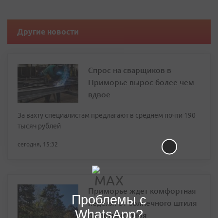
Другие новости
Спрос на сварщиков в
Приморье вырос более чем
вдвое
За вахту специалистам предлагают в среднем почти 190
тысяч рублей
сегодня, 15:32
Приморье ждет комфортная
Проблемы с
неделя: от солнечного штиля
WhatsApp?
до летнего зноя