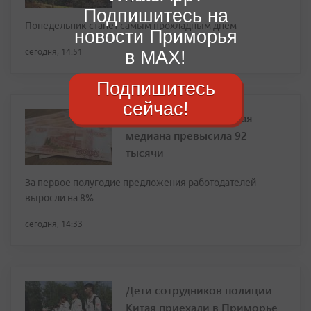
Подпишитесь на
Понедельник станет самым прохладным днем
новости Приморья
в MAX!
сегодня, 14:51
Подпишитесь
сейчас!
В Приморье зарплатная
медиана превысила 92
тысячи
За первое полугодие предложения работодателей
выросли на 8%
сегодня, 14:33
Дети сотрудников полиции
Китая приехали в Приморье