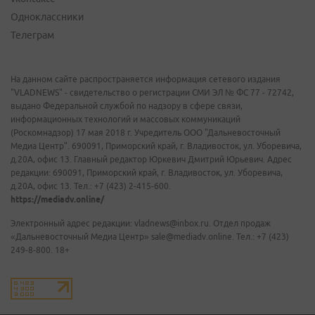
Одноклассники
Телеграм
На данном сайте распространяется информация сетевого издания
"VLADNEWS" - свидетельство о регистрации СМИ ЭЛ № ФС 77 - 72742,
выдано Федеральной службой по надзору в сфере связи,
информационных технологий и массовых коммуникаций
(Роскомнадзор) 17 мая 2018 г. Учредитель ООО "Дальневосточный
Медиа Центр". 690091, Приморский край, г. Владивосток, ул. Уборевича,
д.20А, офис 13. Главный редактор Юркевич Дмитрий Юрьевич. Адрес
редакции: 690091, Приморский край, г. Владивосток, ул. Уборевича,
д.20А, офис 13. Тел.: +7 (423) 2-415-600.
https://mediadv.online/
Электронный адрес редакции: vladnews@inbox.ru. Отдел продаж
«Дальневосточный Медиа Центр» sale@mediadv.online. Тел.: +7 (423)
249-8-800. 18+