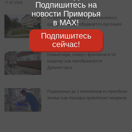
Подпишитесь на
17.07.2026
новости Приморья
От уютного двора до горнолыжного
в MAX!
курорта: как преображается Арсеньев
Подпишитесь
сейчас!
Новый парк, сквер с фонтаном и 50
квартир: как преображается
Дальнегорск
Подъемные до 2 миллионов и служебное
жилье: как Находка привлекает медиков