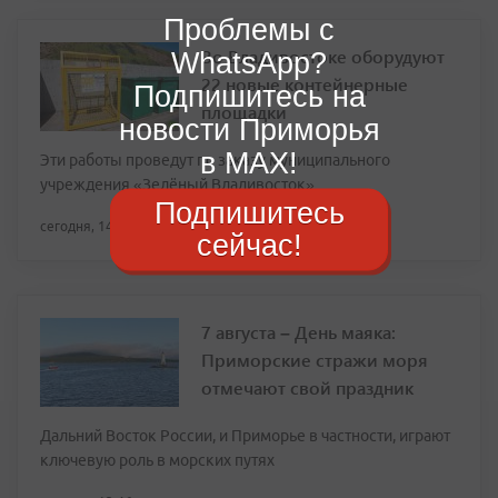
Проблемы с
Во Владивостоке оборудуют
WhatsApp?
22 новые контейнерные
Подпишитесь на
площадки
новости Приморья
в MAX!
Эти работы проведут по заказу муниципального
учреждения «Зелёный Владивосток»
Подпишитесь
сегодня, 14:21
сейчас!
7 августа – День маяка:
Приморские стражи моря
отмечают свой праздник
Дальний Восток России, и Приморье в частности, играют
ключевую роль в морских путях