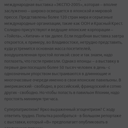
международная выставка «ЭКСПО-2005», которая – вполне
заслуженно – широко освещается в японской и мировой
прессе. Представлены более 120 стран мира и серьезные
международные организации, такие как ООН и Красный Крест.
Солидно присутствуют и ведущие японские корпорации –
«Тойота», «Хитачи» и так далее. Если подобная выставка завтра
откроется, к примеру, во Владивостоке, нетрудно представить,
куда устремится основная масса посетителей,
воодушевленная простой логикой: свое и так знаем, надо
поглазеть, что гости привезли. Однако японцы – а выставку в
первые дни посещало более 50 тысяч человек в день - с
однозначным упорством выстраиваются в длиннющие и
многочасовые очереди именно в свои японские павильоны. В
американский - свободно, в российский, французский и сотню
других - свободно. Но чтобы попасть в павильон Японии, надо
простоять минимум три часа.
Суперпатриотизм? Ярко выраженный эгоцентризм? С ходу
ответить трудно. Попытка разобраться - в большом репортаже
с выставки, который «В» предполагает опубликовать в