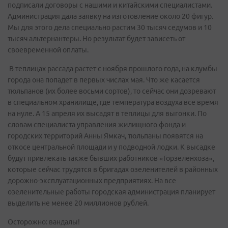
подписали договоры с нашими и китайскими специалистами.
Администрация дала заявку на изготовление около 20 фигур.
Мы для этого дела специально растим 30 тысяч седумов и 10
тысяч альтернантеры. Но результат будет зависеть от
своевременной оплаты.
В теплицах рассада растет с ноября прошлого года, на клумбы
города она попадет в первых числах мая. Что же касается
тюльпанов (их более восьми сортов), то сейчас они дозревают
в специальном хранилище, где температура воздуха все время
на нуле. А 15 апреля их высадят в теплицы для выгонки. По
словам специалиста управления жилищного фонда и
городских территорий Анны Ямкач, тюльпаны появятся на
откосе центральной площади и у подводной лодки. К высадке
будут привлекать также бывших работников «Горзеленхоза»,
которые сейчас трудятся в бригадах озеленителей в районных
дорожно-эксплуатационных предприятиях. На все
озеленительные работы городская администрация планирует
выделить не менее 20 миллионов рублей.
Осторожно: вандалы!