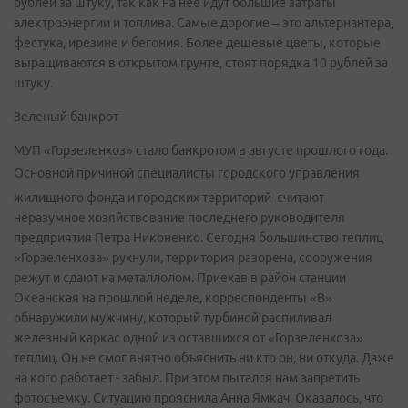
рублей за штуку, так как на нее идут большие затраты
электроэнергии и топлива. Самые дорогие – это альтернантера,
фестука, ирезине и бегония. Более дешевые цветы, которые
выращиваются в открытом грунте, стоят порядка 10 рублей за
штуку.
Зеленый банкрот
МУП «Горзеленхоз» стало банкротом в августе прошлого года.
Основной причиной специалисты городского управления
жилищного фонда и городских территорий считают
неразумное хозяйствование последнего руководителя
предприятия Петра Никоненко. Сегодня большинство теплиц
«Горзеленхоза» рухнули, территория разорена, сооружения
режут и сдают на металлолом. Приехав в район станции
Океанская на прошлой неделе, корреспонденты «В»
обнаружили мужчину, который турбиной распиливал
железный каркас одной из оставшихся от «Горзеленхоза»
теплиц. Он не смог внятно объяснить ни кто он, ни откуда. Даже
на кого работает - забыл. При этом пытался нам запретить
фотосъемку. Ситуацию прояснила Анна Ямкач. Оказалось, что