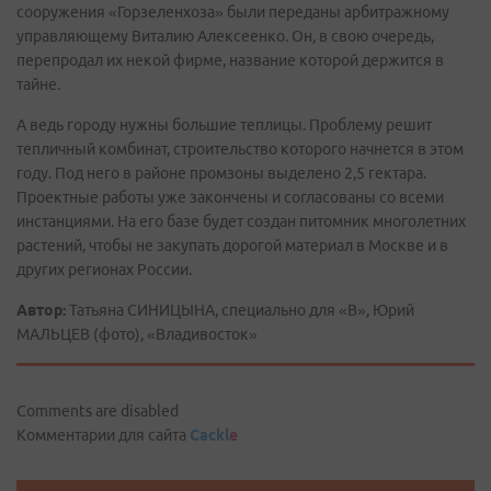
сооружения «Горзеленхоза» были переданы арбитражному
управляющему Виталию Алексеенко. Он, в свою очередь,
перепродал их некой фирме, название которой держится в
тайне.
А ведь городу нужны большие теплицы. Проблему решит
тепличный комбинат, строительство которого начнется в этом
году. Под него в районе промзоны выделено 2,5 гектара.
Проектные работы уже закончены и согласованы со всеми
инстанциями. На его базе будет создан питомник многолетних
растений, чтобы не закупать дорогой материал в Москве и в
других регионах России.
Автор:
Татьяна СИНИЦЫНА, специально для «В», Юрий
МАЛЬЦЕВ (фото), «Владивосток»
Comments are disabled
Комментарии для сайта
Cackl
e