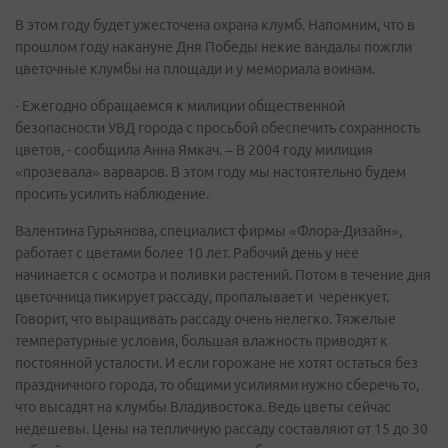
В этом году будет ужесточена охрана клумб. Напомним, что в
прошлом году накануне Дня Победы некие вандалы пожгли
цветочные клумбы на площади и у мемориала воинам.
- Ежегодно обращаемся к милиции общественной
безопасности УВД города с просьбой обеспечить сохранность
цветов, - сообщила Анна Ямкач. – В 2004 году милиция
«прозевала» варваров. В этом году мы настоятельно будем
просить усилить наблюдение.
Валентина Гурьянова, специалист фирмы «Флора-Дизайн»,
работает с цветами более 10 лет. Рабочий день у нее
начинается с осмотра и поливки растений. Потом в течение дня
цветочница пикирует рассаду, пропалывает и черенкует.
Говорит, что выращивать рассаду очень нелегко. Тяжелые
температурные условия, большая влажность приводят к
постоянной усталости. И если горожане не хотят остаться без
праздничного города, то общими усилиями нужно сберечь то,
что высадят на клумбы Владивостока. Ведь цветы сейчас
недешевы. Цены на тепличную рассаду составляют от 15 до 30