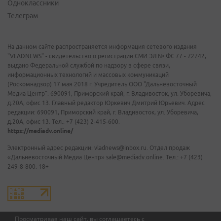
Одноклассники
Телеграм
На данном сайте распространяется информация сетевого издания
"VLADNEWS" - свидетельство о регистрации СМИ ЭЛ № ФС 77 - 72742,
выдано Федеральной службой по надзору в сфере связи,
информационных технологий и массовых коммуникаций
(Роскомнадзор) 17 мая 2018 г. Учредитель ООО "Дальневосточный
Медиа Центр". 690091, Приморский край, г. Владивосток, ул. Уборевича,
д.20А, офис 13. Главный редактор Юркевич Дмитрий Юрьевич. Адрес
редакции: 690091, Приморский край, г. Владивосток, ул. Уборевича,
д.20А, офис 13. Тел.: +7 (423) 2-415-600.
https://mediadv.online/
Электронный адрес редакции: vladnews@inbox.ru. Отдел продаж
«Дальневосточный Медиа Центр» sale@mediadv.online. Тел.: +7 (423)
249-8-800. 18+
Просматривая наш сайт, вы соглашаетесь с