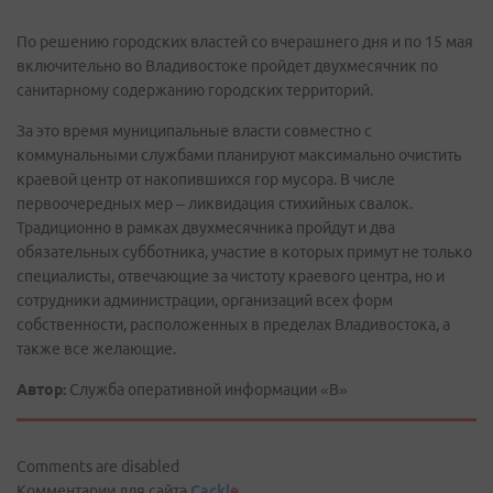
По решению городских властей со вчерашнего дня и по 15 мая
включительно во Владивостоке пройдет двухмесячник по
санитарному содержанию городских территорий.
За это время муниципальные власти совместно с
коммунальными службами планируют максимально очистить
краевой центр от накопившихся гор мусора. В числе
первоочередных мер – ликвидация стихийных свалок.
Традиционно в рамках двухмесячника пройдут и два
обязательных субботника, участие в которых примут не только
специалисты, отвечающие за чистоту краевого центра, но и
сотрудники администрации, организаций всех форм
собственности, расположенных в пределах Владивостока, а
также все желающие.
Автор:
Служба оперативной информации «В»
Comments are disabled
Комментарии для сайта
Cackl
e