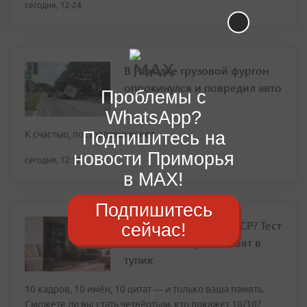
сегодня, 12:24
В Находке грузовой фургон
опрокинулся и повредил авто
Проблемы с
WhatsApp?
Подпишитесь на
К счастью, пострадавших нет
новости Приморья
сегодня, 12:12
в MAX!
Подпишитесь
А точно выросли в СССР? Тест
сейчас!
по кино, который ставят в
тупик
10 кадров, 10 имён, 10 цитат — и только ваша память.
Сможете ли вы стать четвёртым, кто покажет 10/10?