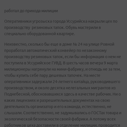
работал до прихода милиции
Оперативники угрозыска города Уссурийска накрыли цех по
производству резиновых тапок. Обувь мастерили в
специально оборудованной квартире.
Неизвестно, сколько бы еще в доме № 24 на улице Ровной
проработал автоматический конвейер по незаконному
производству резиновых тапок, если бы информация о нем не
поступила в Уссурийское ГУВД. В шесть часов вечера 9 марта
милиционеры нагрянули на мини-фабрику, и отнюдь не за тем,
чтобы купить себе пару дешевых тапочек. На месте
оперативники задержали 24-летнего китайца, руководившего
производством, и около десятка нелегальных мигрантов из
Поднебесной, обосновавшихся здесь в качестве рабочих. Ни о
каких лицензиях и разрешительных документах на свою
деятельность организатор и его команда, естественно, не
слышали. Соответственно, не задумывались о ГОСТах товара и
экологической безопасности своей фабрики. А потому всех
работников цеха доставили в отделение милиции, проводится