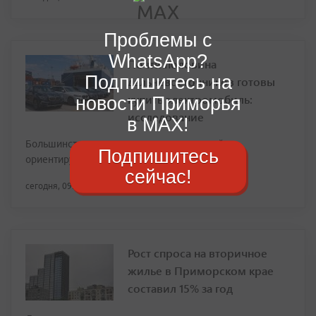
Проблемы с
WhatsApp?
Почти половина
Подпишитесь на
дальневосточников готовы
купить электромобиль:
новости Приморья
исследование
в MAX!
Большинство потенциальных покупателей
Подпишитесь
ориентируются на бюджет до 3 млн рублей
сейчас!
сегодня, 09:55
Рост спроса на вторичное
жилье в Приморском крае
составил 15% за год