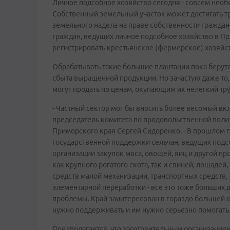
Личное подсобное хозяйство сегодня - совсем необ
Собственный земельный участок может достигать т
земельного надела на праве собственности гражда
граждан, ведущих личное подсобное хозяйство в Пр
регистрировать крестьянское (фермерское) хозяйст
Обрабатывать такие большие плантации пока берутс
сбыта выращенной продукции. Но зачастую даже то, 
могут продать по ценам, окупающим их нелегкий тр
- Частный сектор мог бы вносить более весомый вкла
председатель комитета по продовольственной поли
Приморского края Сергей Сидоренко. - В прошлом 
государственной поддержки сельчан, ведущих подс
организации закупок мяса, овощей, яиц и другой п
как крупного рогатого скота, так и свиней, лошаде
средств малой механизации, транспортных средств,
элементарной переработки - все это тоже больших д
проблемы. Край заинтересован в гораздо большей от
нужно поддерживать и им нужно серьезно помогать
Предполагается, что заготовительным организация