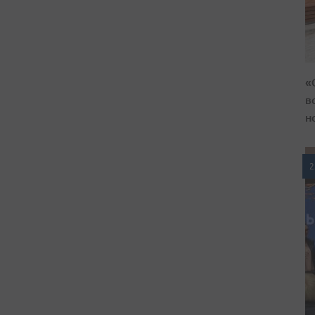
«
в
н
2