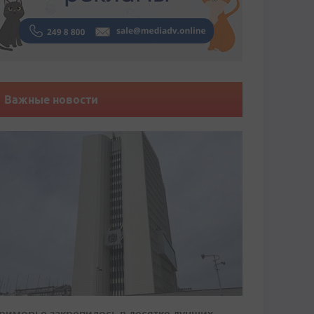
Важные новости
риморье закрепилось в десятке лучших