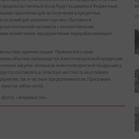
и
ый продовольственный фонд будут выдаваться бюджетные
нными гарантиями для их получения в кредитных
17
ю условий для развития торгово-сбытовых и
орных отношений частников с коллективными
ими хозяйствами, предприятиями перерабатывающей
довольствия администрации Приморского края
чению объемов производства животноводческой продукции
механизм закупок излишков животноводческой продукции у
руется поставлять в сельскую местность на условиях
дприятия, так и частные предприниматели. Программа
пунктов забоя скота.
(фото), «Владивосток»