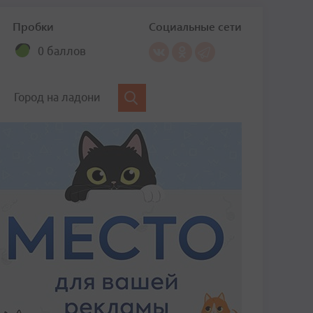
Пробки
Социальные сети
0 баллов
Город на ладони