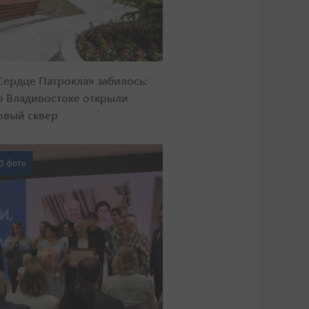
Сердце Патрокла» забилось:
о Владивостоке открыли
овый сквер
3 фото