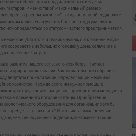
язательно небольшой огород или шесть соток дачи.
рех гектаров! Именно такой максимальный размер
н оговорен в краевом законе «О государственной поддержке
иморском крае». Если участок больше - тогда уже нужно
во или определяться со статусом частного предпринимателя.
я немногие. Для этого и техника нужна, и отлаженные пути
что созревает на небольших огородах у дома, сельчане не
уд и понесенные затраты.
д в развитие нашего сельского хозяйства, - считает
тике и природопользованию Законодательного собрания
году депутаты приняли закон, определяющий механизм
обное хозяйство. Прежде всего им нужна помощь в
родукции, которую они выращивают, приобретении молодняка
й, а также племенного поголовья птицы. Приобретение
 технологического оборудования для организации хотя бы
енег требует, а где их взять? И это лишь самые болевые
даче, чем сейчас, личных подворий, поэтому частников
.
П
м для закупки сельскохозяйственной продукции в личных