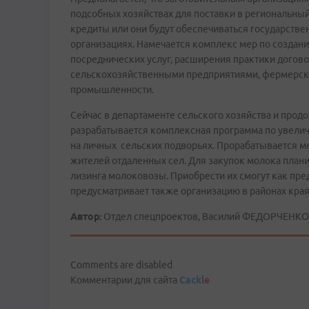
подсобных хозяйствах для поставки в региональн
кредиты или они будут обеспечиваться государстве
организациях. Намечается комплекс мер по создани
посреднических услуг, расширения практики догов
сельскохозяйственными предприятиями, фермерск
промышленности.
Сейчас в департаменте сельского хозяйства и про
разрабатывается комплексная программа по увели
на личных сельских подворьях. Прорабатывается 
жителей отдаленных сел. Для закупок молока плани
лизинга молоковозы. Приобрести их смогут как пре
предусматривает также организацию в районах края 
Автор:
Отдел спецпроектов, Василий ФЕДОРЧЕНКО 
Comments are disabled
Комментарии для сайта
Cackl
e