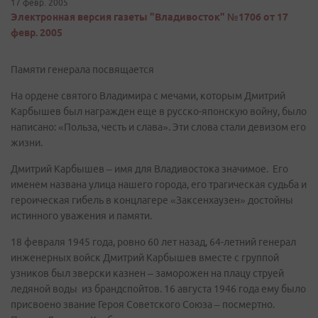
17 февр. 2005
Электронная версия газеты "Владивосток" №1706 от 17
февр. 2005
Памяти генерала посвящается
На ордене святого Владимира с мечами, которым Дмитрий
Карбышев был награжден еще в русско-японскую войну, было
написано: «Польза, честь и слава». Эти слова стали девизом его
жизни.
Дмитрий Карбышев – имя для Владивостока значимое. Его
именем названа улица нашего города, его трагическая судьба и
героическая гибель в концлагере «Заксенхаузен» достойны
истинного уважения и памяти.
18 февраля 1945 года, ровно 60 лет назад, 64-летний генерал
инженерных войск Дмитрий Карбышев вместе с группой
узников был зверски казнен – заморожен на плацу струей
ледяной воды из брандспойтов. 16 августа 1946 года ему было
присвоено звание Героя Советского Союза – посмертно.