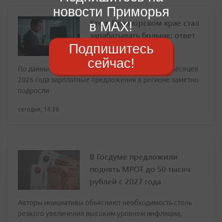
новости Приморья
Кто в Приморском крае стал
в MAX!
зарабатывать больше: ответ
Подпишитесь
сейчас!
По данным аналитиков hh.ru, за первые шесть месяцев
2026 года зарплатные предложения в регионе заметно
подросли
сегодня, 14:26
В Госдуме предложили
поднять МРОТ до 50 тысяч
рублей с 2027 года
Авторы инициативы объясняют необходимость столь
резкого увеличения высоким уровнем инфляции,