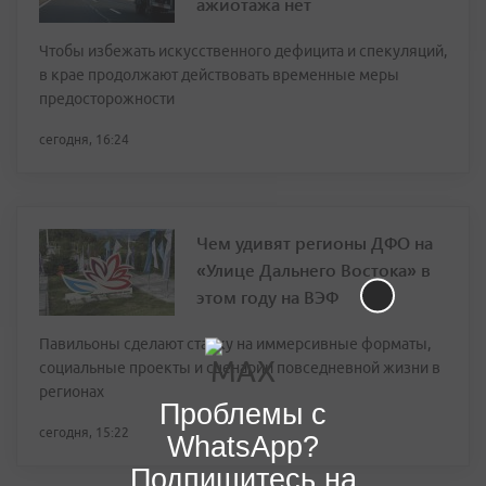
ажиотажа нет
Чтобы избежать искусственного дефицита и спекуляций,
в крае продолжают действовать временные меры
предосторожности
сегодня, 16:24
Чем удивят регионы ДФО на
«Улице Дальнего Востока» в
этом году на ВЭФ
Павильоны сделают ставку на иммерсивные форматы,
социальные проекты и сценарии повседневной жизни в
регионах
Проблемы с
сегодня, 15:22
WhatsApp?
Подпишитесь на