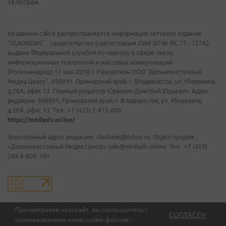
Телеграм
На данном сайте распространяется информация сетевого издания
"VLADNEWS" - свидетельство о регистрации СМИ ЭЛ № ФС 77 - 72742,
выдано Федеральной службой по надзору в сфере связи,
информационных технологий и массовых коммуникаций
(Роскомнадзор) 17 мая 2018 г. Учредитель ООО "Дальневосточный
Медиа Центр". 690091, Приморский край, г. Владивосток, ул. Уборевича,
д.20А, офис 13. Главный редактор Юркевич Дмитрий Юрьевич. Адрес
редакции: 690091, Приморский край, г. Владивосток, ул. Уборевича,
д.20А, офис 13. Тел.: +7 (423) 2-415-600.
https://mediadv.online/
Электронный адрес редакции: vladnews@inbox.ru. Отдел продаж
«Дальневосточный Медиа Центр» sale@mediadv.online. Тел.: +7 (423)
249-8-800. 18+
Просматривая наш сайт, вы соглашаетесь с
СОГЛАСЕН
использованием нами
cookie-файлов
.