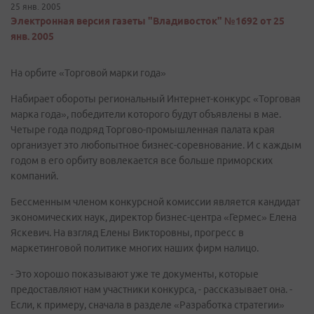
25 янв. 2005
Электронная версия газеты "Владивосток" №1692 от 25
янв. 2005
На орбите «Торговой марки года»
Набирает обороты региональный Интернет-конкурс «Торговая
марка года», победители которого будут объявлены в мае.
Четыре года подряд Торгово-промышленная палата края
организует это любопытное бизнес-соревнование. И с каждым
годом в его орбиту вовлекается все больше приморских
компаний.
Бессменным членом конкурсной комиссии является кандидат
экономических наук, директор бизнес-центра «Гермес» Елена
Яскевич. На взгляд Елены Викторовны, прогресс в
маркетинговой политике многих наших фирм налицо.
- Это хорошо показывают уже те документы, которые
предоставляют нам участники конкурса, - рассказывает она. -
Если, к примеру, сначала в разделе «Разработка стратегии»