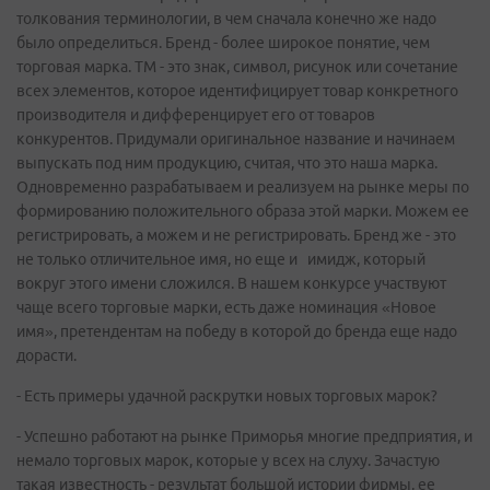
толкования терминологии, в чем сначала конечно же надо
было определиться. Бренд - более широкое понятие, чем
торговая марка. ТМ - это знак, символ, рисунок или сочетание
всех элементов, которое идентифицирует товар конкретного
производителя и дифференцирует его от товаров
конкурентов. Придумали оригинальное название и начинаем
выпускать под ним продукцию, считая, что это наша марка.
Одновременно разрабатываем и реализуем на рынке меры по
формированию положительного образа этой марки. Можем ее
регистрировать, а можем и не регистрировать. Бренд же - это
не только отличительное имя, но еще и имидж, который
вокруг этого имени сложился. В нашем конкурсе участвуют
чаще всего торговые марки, есть даже номинация «Новое
имя», претендентам на победу в которой до бренда еще надо
дорасти.
- Есть примеры удачной раскрутки новых торговых марок?
- Успешно работают на рынке Приморья многие предприятия, и
немало торговых марок, которые у всех на слуху. Зачастую
такая известность - результат большой истории фирмы, ее