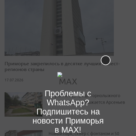
Приморье закрепилось в десятке лучших инвест-
регионов страны
17.07.2026
Проблемы с
От уютного двора до горнолыжного
WhatsApp?
курорта: как преображается Арсеньев
Подпишитесь на
новости Приморья
в MAX!
Новый парк, сквер с фонтаном и 50