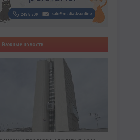
Важные новости
риморье закрепилось в десятке лучших