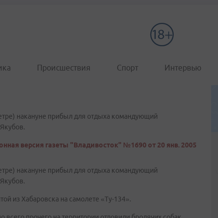
ика
Происшествия
Спорт
Интервью
метре) накануне прибыл для отдыха командующий
Якубов.
онная версия газеты "Владивосток" №1690 от 20 янв. 2005
метре) накануне прибыл для отдыха командующий
Якубов.
ой из Хабаровска на самолете «Ту-134».
о всего прочего на территории отловили бродячих собак,