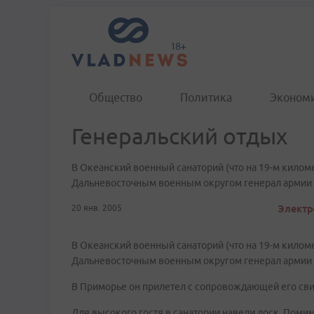
Общество
Политика
Эконом
Генеральский отдых
В Океанский военный санаторий (что на 19-м кило
Дальневосточным военным округом генерал армии 
20 янв. 2005
Электр
В Океанский военный санаторий (что на 19-м кило
Дальневосточным военным округом генерал армии 
В Приморье он прилетел с сопровождающей его свит
Для высокого гостя в санатории навели лоск. Помим