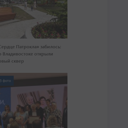
Сердце Патрокла» забилось:
о Владивостоке открыли
овый сквер
3 фото