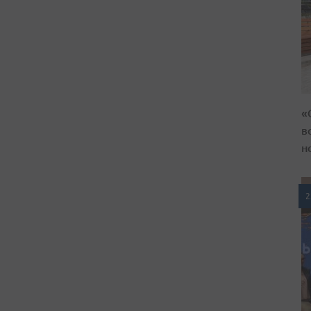
«
в
н
2