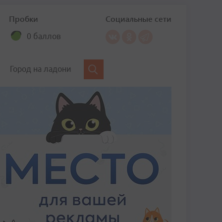
Пробки
Социальные сети
0 баллов
Город на ладони