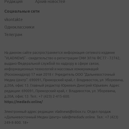
Редакция
Архив новостей
Социальные сети
vkontakte
Одноклассники
Телеграм
На данном сайте распространяется информация сетевого издания
"VLADNEWS" - свидетельство о регистрации СМИ ЭЛ № ФС 77 - 72742,
выдано Федеральной службой по надзору в сфере связи,
информационных технологий и массовых коммуникаций
(Роскомнадзор) 17 мая 2018 г. Учредитель ООО "Дальневосточный
Медиа Центр". 690091, Приморский край, г. Владивосток, ул. Уборевича,
д.20А, офис 13. Главный редактор Юркевич Дмитрий Юрьевич. Адрес
редакции: 690091, Приморский край, г. Владивосток, ул. Уборевича,
д.20А, офис 13. Тел.: +7 (423) 2-415-600.
https://mediadv.online/
Электронный адрес редакции: vladnews@inbox.ru. Отдел продаж
«Дальневосточный Медиа Центр» sale@mediadv.online. Тел.: +7 (423)
249-8-800. 18+