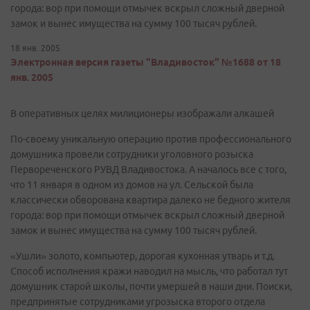
города: вор при помощи отмычек вскрыл сложный дверной
замок и вынес имущества на сумму 100 тысяч рублей.
18 янв. 2005
Электронная версия газеты "Владивосток" №1688 от 18
янв. 2005
В оперативных целях милиционеры изображали алкашей
По-своему уникальную операцию против профессионального
домушника провели сотрудники уголовного розыска
Первореченского РУВД Владивостока. А началось все с того,
что 11 января в одном из домов на ул. Сельской была
классически обворована квартира далеко не бедного жителя
города: вор при помощи отмычек вскрыл сложный дверной
замок и вынес имущества на сумму 100 тысяч рублей.
«Ушли» золото, компьютер, дорогая кухонная утварь и т.д.
Способ исполнения кражи наводил на мысль, что работал тут
домушник старой школы, почти умершей в наши дни. Поиски,
предпринятые сотрудниками угрозыска второго отдела