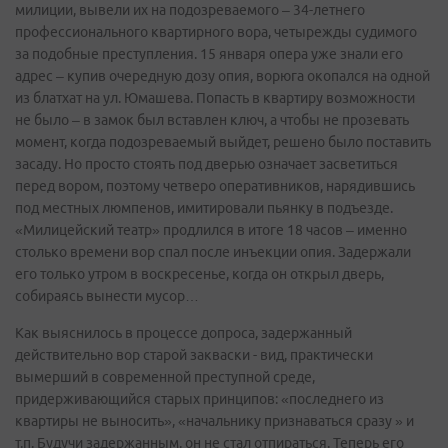
милиции, вывели их на подозреваемого – 34-летнего
профессионального квартирного вора, четырежды судимого
за подобные преступления. 15 января опера уже знали его
адрес – купив очередную дозу опия, ворюга окопался на одной
из блатхат на ул. Юмашева. Попасть в квартиру возможности
не было – в замок был вставлен ключ, а чтобы не прозевать
момент, когда подозреваемый выйдет, решено было поставить
засаду. Но просто стоять под дверью означает засветиться
перед вором, поэтому четверо оперативников, нарядившись
под местных люмпенов, имитировали пьянку в подъезде.
«Милицейский театр» продлился в итоге 18 часов – именно
столько времени вор спал после инъекции опия. Задержали
его только утром в воскресенье, когда он открыл дверь,
собираясь вынести мусор…
Как выяснилось в процессе допроса, задержанный
действительно вор старой закваски - вид, практически
вымерший в современной преступной среде,
придерживающийся старых принципов: «последнего из
квартиры не выносить», «начальнику признаваться сразу » и
т.п. Будучи задержанным, он не стал отпираться. Теперь его