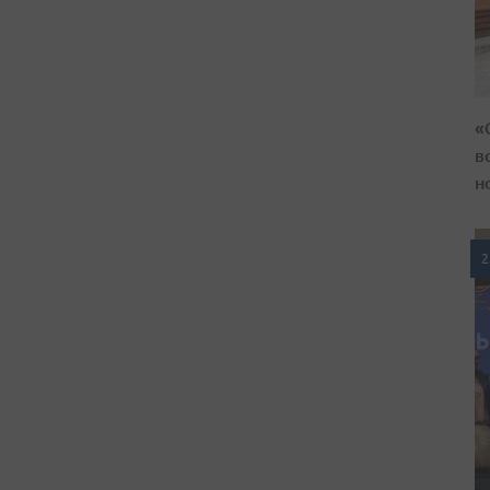
«
в
н
2