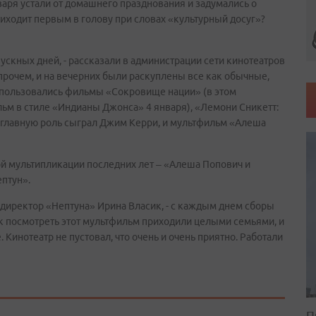
варя устали от домашнего празднования и задумались о
приходит первым в голову при словах «культурный досуг»?
пускных дней, - рассказали в администрации сети кинотеатров
рочем, и на вечерних были раскуплены все как обычные,
й пользовались фильмы «Сокровище нации» (в этом
ьм в стиле «Индианы Джонса» 4 января), «Лемони Сникетт:
ем главную роль сыграл Джим Керри, и мультфильм «Алеша
ой мультипликации последних лет – «Алеша Попович и
ептун».
 директор «Нептуна» Ирина Власик, - с каждым днем сборы
ак посмотреть этот мультфильм приходили целыми семьями, и
. Кинотеатр не пустовал, что очень и очень приятно. Работали
П