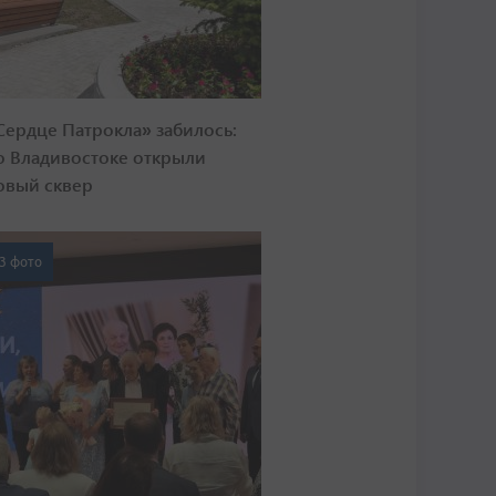
Сердце Патрокла» забилось:
о Владивостоке открыли
овый сквер
3 фото