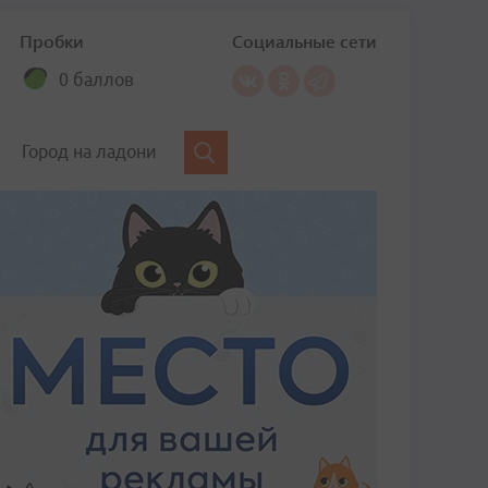
Пробки
Социальные сети
0 баллов
Город на ладони