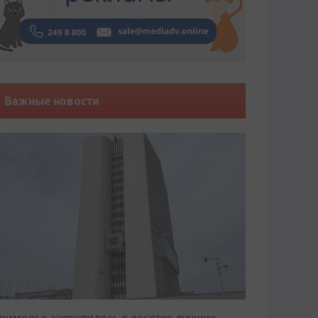
Важные новости
риморье закрепилось в десятке лучших