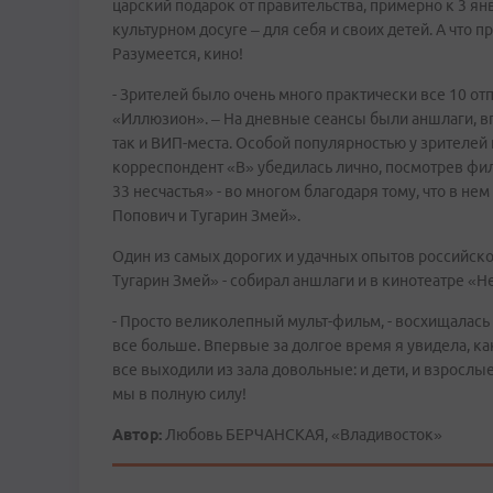
царский подарок от правительства, примерно к 3 ян
культурном досуге – для себя и своих детей. А что 
Разумеется, кино!
- Зрителей было очень много практически все 10 от
«Иллюзион». – На дневные сеансы были аншлаги, вп
так и ВИП-места. Особой популярностью у зрителе
корреспондент «В» убедилась лично, посмотрев фил
33 несчастья» - во многом благодаря тому, что в н
Попович и Тугарин Змей».
Один из самых дорогих и удачных опытов российск
Тугарин Змей» - собирал аншлаги и в кинотеатре «Н
- Просто великолепный мульт-фильм, - восхищалась
все больше. Впервые за долгое время я увидела, к
все выходили из зала довольные: и дети, и взрослые
мы в полную силу!
Автор:
Любовь БЕРЧАНСКАЯ, «Владивосток»