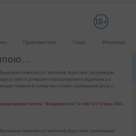
ика
Происшествия
Спорт
Интервью
олпою…
 буквально ломились от зрителей. Взрослые, получившие
варя устали от домашнего празднования и задумались о
приходит первым в голову при словах «культурный досуг»?
онная версия газеты "Владивосток" №1687 от 14 янв. 2005
 буквально ломились от зрителей. Взрослые, получившие