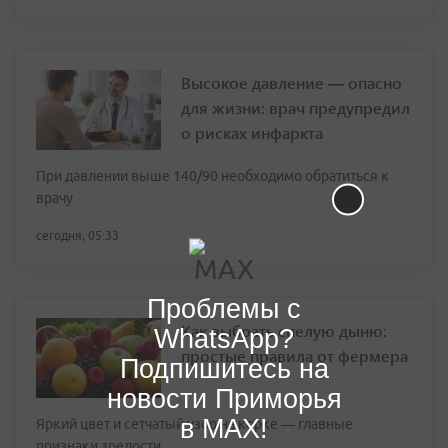
Высокое давление — опасно
для жизни: врач предупредил
о рисках инфаркта
При давлении выше 140/90 необходимо обратиться к
врачу
сегодня, 05:33
Проблемы с
Как выбрать спелую дыню:
WhatsApp?
простые правила от фермера
Подпишитесь на
новости Приморья
в MAX!
Яркий цвет и сетчатый узор на корке — главные
признаки зрелости