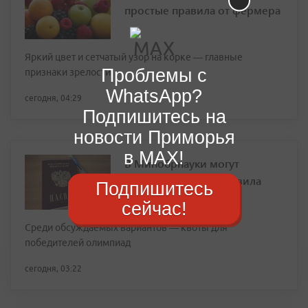
простые правила от фермера
Яркий цвет и сетчатый узор на корке — главные
Проблемы с
признаки зрелости
WhatsApp?
сегодня, 04:29
Подпишитесь на
новости Приморья
в MAX!
В Минобрнауки могут
скорректировать правила
Подпишитесь
приема в вузы
сейчас!
Среди обсуждаемых вариантов — квоты для
победителей олимпиад
сегодня, 03:22