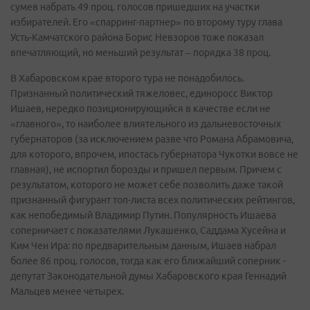
сумев набрать 49 проц. голосов пришедших на участки
избирателей. Его «спарринг-партнер» по второму туру глава
Усть-Камчатского района Борис Невзоров тоже показал
впечатляющий, но меньший результат – порядка 38 проц.
В Хабаровском крае второго тура не понадобилось.
Признанный политический тяжеловес, единоросс Виктор
Ишаев, нередко позиционирующийся в качестве если не
«главного», то наиболее влиятельного из дальневосточных
губернаторов (за исключением разве что Романа Абрамовича,
для которого, впрочем, ипостась губернатора Чукотки вовсе не
главная), не испортил борозды и пришел первым. Причем с
результатом, которого не может себе позволить даже такой
признанный фигурант топ-листа всех политических рейтингов,
как непобедимый Владимир Путин. Популярность Ишаева
соперничает с показателями Лукашенко, Саддама Хусейна и
Ким Чен Ира: по предварительным данным, Ишаев набрал
более 86 проц. голосов, тогда как его ближайший соперник -
депутат Законодательной думы Хабаровского края Геннадий
Мальцев менее четырех.