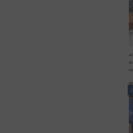
«
в
н
2