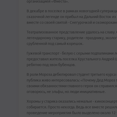
организацией «Фиеста».
В декабре в поселке в рамках новогодней суперакц
сказочной легенде он прибыл на Дальний Восток из 
вместе со своей свитой - Снегурочкой и скоморохам
Театрализованное представление удалось на славу. 
легендарному старику, родители - празднику, эколог
срубленной под самый корешок.
Гужевой транспорт - белую с серыми подпалинами л
предоставил житель поселка Хрустального Андрей Щ
ребятню под звон бубенцов.
В роли Мороза дебютировал студент третьего курса
публика живо интересовалась: «Почему Дед Мороз т
своими обязанностями главного героя он справился
оговорюсь, не эльфы, но люди инициативные.
Хоромы у старика оказались немалые - киноконцерт
собирается. Просто некогда. Ведь все вместе решили
проведение мероприятия было выделено около 12 