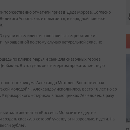
ии торжественно отметили приезд Деда Мороза. Согласно
Великого Устюга, как и полагается, в нарядной повозке
и.
От души веселились и радовались все: ребятишки -
и - украшенной по этому случаю натуральной елке, не
ошадь по кличке Марья и сани для сказочных героев
ербаков. В этот день он с ветерком прокатил местную
 горного техникума Александр Метелев. Восторженная
акой молодой?». Александру исполнилось всего 18 лет, но со
. У приморского «старика» в помощниках 26 человек. Сразу
ный зал кинотеатра «Россия». Морозить их дед не
 создать сказку, в которой участвуют и взрослые, и дети. На
тысяч рублей.
П