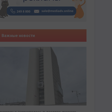
Важные новости
риморье закрепилось в десятке лучших