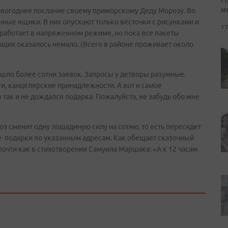
и
овогоднее послание своему приморскому Деду Морозу. Во
ные ящики. В них опускают только весточки с рисунками и
17
аботает в напряженном режиме, но пока все пакеты
щих оказалось немало. (Всего в районе проживает около
шло более сотни заявок. Запросы у детворы разумные.
ти, канцелярские принадлежности. А вот и самое
так и не дождался подарка. Пожалуйста, не забудь обо мне
оз сменит одну лошадиную силу на сотню, то есть пересядет
е подарки по указанным адресам. Как обещает сказочный
 почти как в стихотворении Самуила Маршака: «А к 12 часам