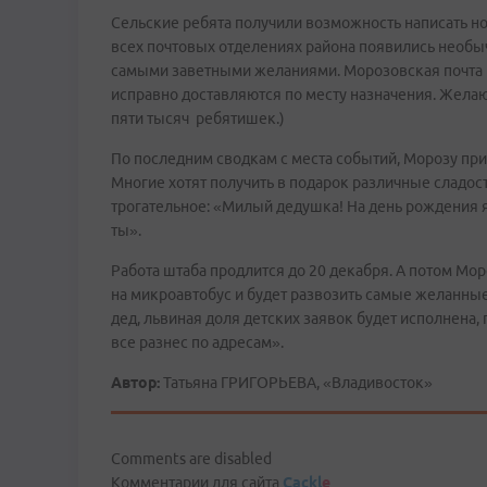
Сельские ребята получили возможность написать н
всех почтовых отделениях района появились необыч
самыми заветными желаниями. Морозовская почта р
исправно доставляются по месту назначения. Желаю
пяти тысяч ребятишек.)
По последним сводкам с места событий, Морозу при
Многие хотят получить в подарок различные сладос
трогательное: «Милый дедушка! На день рождения я 
ты».
Работа штаба продлится до 20 декабря. А потом Мор
на микроавтобус и будет развозить самые желанны
дед, львиная доля детских заявок будет исполнена,
все разнес по адресам».
Автор:
Татьяна ГРИГОРЬЕВА, «Владивосток»
Comments are disabled
Комментарии для сайта
Cackl
e