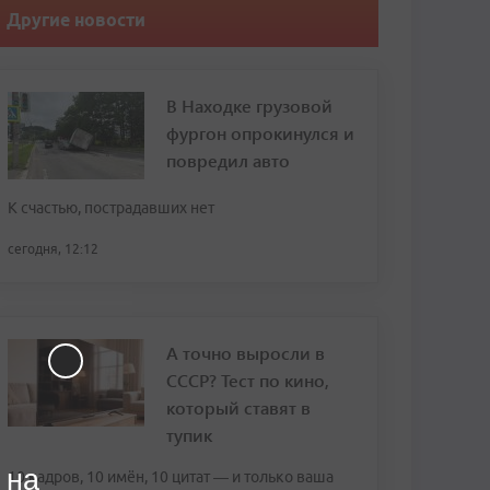
Другие новости
В Находке грузовой
фургон опрокинулся и
повредил авто
К счастью, пострадавших нет
сегодня, 12:12
А точно выросли в
СССР? Тест по кино,
который ставят в
тупик
 на
10 кадров, 10 имён, 10 цитат — и только ваша