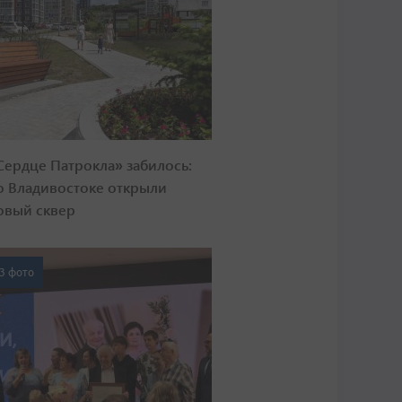
Сердце Патрокла» забилось:
о Владивостоке открыли
овый сквер
3 фото