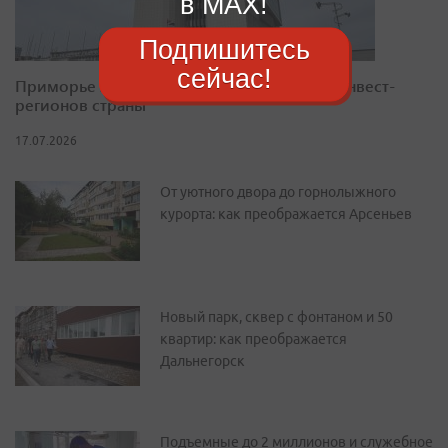
в MAX!
Подпишитесь
сейчас!
Приморье закрепилось в десятке лучших инвест-
регионов страны
17.07.2026
От уютного двора до горнолыжного
курорта: как преображается Арсеньев
Новый парк, сквер с фонтаном и 50
квартир: как преображается
Дальнегорск
Подъемные до 2 миллионов и служебное