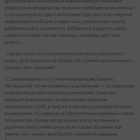
достоверной и качественной информации для приемных
родителей и специалистов, оказания необходимой им помощи.
Хотя проекту всего два с небольшим года, уже есть солидный
информационный банк, создана консультационная служба,
работают клуб усыновителей, библиотека, издаются книги,
недавно на Радио России появилась передача «Детский
вопрос».
- Однако наши соотечественники ребятишек усыновляют
редко. Действительно ли трудностей с чужими детьми намного
больше, чем с родными?
- Страхи рождены отсутствием информации. Широко
обсуждаются случаи неудачных усыновлений – с асоциальным
поведением детей и отменой усыновления. Семьи же,
живущие благополучно, не привлекают внимания
окружающих и СМИ, к тому же в них часто соблюдается тайна
усыновления. На самом деле благополучных приемных семей
большинство, потому что дети в них всегда желанные, а
родители ответственно относятся к своим обязанностям.
Замечу, что «чужие» дети быстро становятся родными.