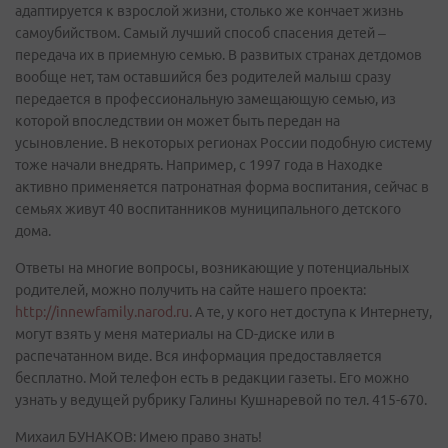
адаптируется к взрослой жизни, столько же кончает жизнь
самоубийством. Самый лучший способ спасения детей –
передача их в приемную семью. В развитых странах детдомов
вообще нет, там оставшийся без родителей малыш сразу
передается в профессиональную замещающую семью, из
которой впоследствии он может быть передан на
усыновление. В некоторых регионах России подобную систему
тоже начали внедрять. Например, с 1997 года в Находке
активно применяется патронатная форма воспитания, сейчас в
семьях живут 40 воспитанников муниципального детского
дома.
Ответы на многие вопросы, возникающие у потенциальных
родителей, можно получить на сайте нашего проекта:
http://innewfamily.narod.ru
. А те, у кого нет доступа к Интернету,
могут взять у меня материалы на CD-диске или в
распечатанном виде. Вся информация предоставляется
бесплатно. Мой телефон есть в редакции газеты. Его можно
узнать у ведущей рубрику Галины Кушнаревой по тел. 415-670.
Михаил БУНАКОВ: Имею право знать!