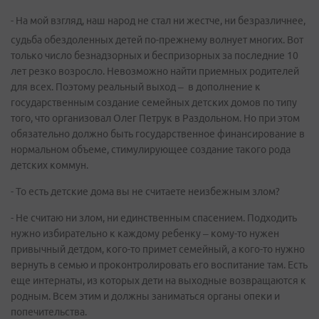
- На мой взгляд, наш народ не стал ни жестче, ни безразличнее,
судьба обездоленных детей по-прежнему волнует многих. Вот
только число безнадзорных и беспризорных за последние 10
лет резко возросло. Невозможно найти приемных родителей
для всех. Поэтому реальный выход – в дополнение к
государственным создание семейных детских домов по типу
того, что организовал Олег Петрук в Раздольном. Но при этом
обязательно должно быть государственное финансирование в
нормальном объеме, стимулирующее создание такого рода
детских коммун.
- То есть детские дома вы не считаете неизбежным злом?
- Не считаю ни злом, ни единственным спасением. Подходить
нужно избирательно к каждому ребенку – кому-то нужен
привычный детдом, кого-то примет семейный, а кого-то нужно
вернуть в семью и проконтролировать его воспитание там. Есть
еще интернаты, из которых дети на выходные возвращаются к
родным. Всем этим и должны заниматься органы опеки и
попечительства.