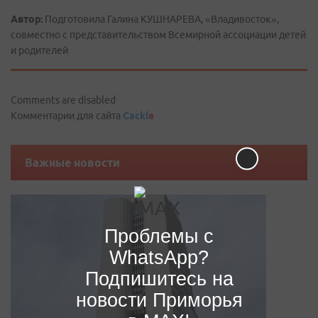
Автор:
Подготовила Галина КУШНАРЕВА, «Владивосток»,
совместно с представительством Всемирной ассоциации детей
и родителей
Comments are disabled
Комментарии для сайта
Cackl
e
Важные новости
Проблемы с
WhatsApp?
Подпишитесь на
новости Приморья