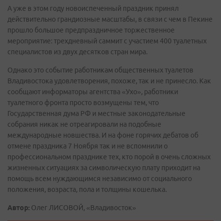
А уже в этом году новоиспеченный праздник принял
действительно грандиозные масштабы, в связи с чем в Пекине
прошло большое предпраздничное торжественное
мероприятие: трехдневный саммит с участием 400 туалетных
специалистов из двух десятков стран мира.
Однако это событие работникам общественных туалетов
Владивостока удовлетворения, похоже, так и не принесло. Как
сообщают информаторы агентства «Ухо», работники
туалетного фронта просто возмущены тем, что
Государственная дума РФ и местные законодательные
собрания никак не отреагировали на подобные
международные новшества. И на фоне горячих дебатов об
отмене праздника 7 Ноября так и не вспомнили о
профессиональном празднике тех, кто порой в очень сложных
жизненных ситуациях за символическую плату приходит на
помощь всем нуждающимся независимо от социального
положения, возраста, пола и толщины кошелька.
Автор:
Олег ЛИСОВОЙ, «Владивосток»