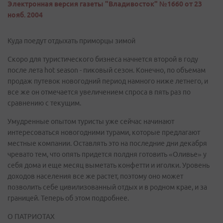
Электронная версия газеты "Владивосток" №1660 от 23
нояб. 2004
Куда поедут отдыхать приморцы зимой
Скоро для туристического бизнеса начнется второй в году
после лета hot season - пиковый сезон. Конечно, по объемам
продаж путевок новогодний период намного ниже летнего, и
все же он отмечается увеличением спроса в пять раз по
сравнению с текущим.
Умудренные опытом туристы уже сейчас начинают
интересоваться новогодними турами, которые предлагают
местные компании. Оставлять это на последние дни декабря
чревато тем, что опять придется полдня готовить «Оливье» у
себя дома и еще месяц выметать конфетти и иголки. Уровень
доходов населения все же растет, поэтому оно может
позволить себе цивилизованный отдых и в родном крае, и за
границей. Теперь об этом подробнее.
О ПАТРИОТАХ