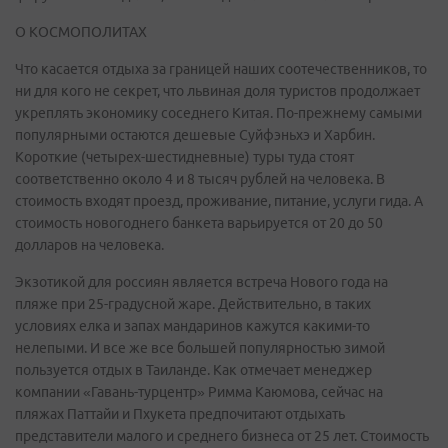
О КОСМОПОЛИТАХ
Что касается отдыха за границей наших соотечественников, то
ни для кого не секрет, что львиная доля туристов продолжает
укреплять экономику соседнего Китая. По-прежнему самыми
популярными остаются дешевые Суйфэньхэ и Харбин.
Короткие (четырех-шестидневные) туры туда стоят
соответственно около 4 и 8 тысяч рублей на человека. В
стоимость входят проезд, проживание, питание, услуги гида. А
стоимость новогоднего банкета варьируется от 20 до 50
долларов на человека.
Экзотикой для россиян является встреча Нового года на
пляже при 25-градусной жаре. Действительно, в таких
условиях елка и запах мандаринов кажутся какими-то
нелепыми. И все же все большей популярностью зимой
пользуется отдых в Таиланде. Как отмечает менеджер
компании «Гавань-турцентр» Римма Каюмова, сейчас на
пляжах Паттайи и Пхукета предпочитают отдыхать
представители малого и среднего бизнеса от 25 лет. Стоимость