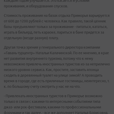
каждым годом улучшается. Это касается и условий
проживания, и оборудования спусков.
Стоимость проживания на базах отдыха Приморья варьируется
от 600 до 1200 рублей с человека. Как правило, такой ценник
базы предъявляют только за проживание - питаться, кататься,
играть в бильярд, петь караоке, париться в бане придется за
отдельную (везде разную) плату.
Другая точка зрения у генерального директора компании
«Гавань-турцентр» Натальи Калачинской. По ее мнению, в крае
нет развития внутреннего туризма, потому что к нему
невозможно привлечь иностранных туристов из-за неприлично
низкого уровня сервиса. Как, простите, заставить японца
сходить в деревянный туалет на улице зимой? А проводить
время в городе, где есть приличные гостиницы, неинтересно, т.
к. по большому счету смотреть у нас не на что.
- Привлекать иностранных туристов в Приморье возможно
только в связи с какими-то интересными событиями типа
джаз- или рок-фестивали, какими-то профессиональными
форумами и так далее, - все же дополняет Наталья Борисовна.