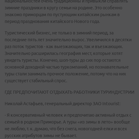
национальностей очень традиционны и привыкли справлять
зимние праздники в кругу семьи на родине. Это особенно
знакомо приморцам по пустующим китайским рынкам в
период празднования китайского Нового года.
Туристический бизнес, не только в зимний период, за
последние пять лет значительно вырос. Увеличился в десятки
раз поток туристов - как выезжающих, так и въезжающих.
Значительно расширилась география мест, которые хотят
увидеть туристы. Конечно, шоп-туры до сих пор остаются
основной доходной частью туркомпаний, но познавательные
туры стали занимать прочное положение, потому что на них
существует стабильный спрос.
ГДЕ ПРЕДПОЧИТАЮТ ОТДЫХАТЬ РАБОТНИКИ ТУРИНДУСТРИИ
Николай Астафьев, генеральный директор ЗАО Intourist:
- Я консервативный человек и предпочитаю активный отдых с
семьей в родном Приморье. А туры «из зимы в лето» вообще
не люблю, т. к. думаю, что без снега, новогодней елки и всех
русских атрибутов зимы не бывает.