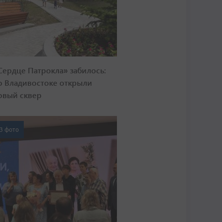
Сердце Патрокла» забилось:
о Владивостоке открыли
овый сквер
3 фото