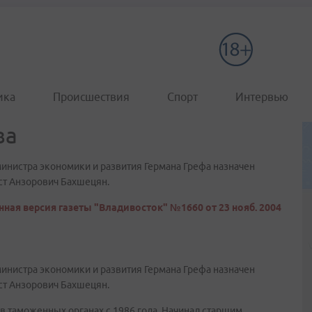
ика
Происшествия
Спорт
Интервью
ва
нистра экономики и развития Германа Грефа назначен
ст Анзорович Бахшецян.
ная версия газеты "Владивосток" №1660 от 23 нояб. 2004
нистра экономики и развития Германа Грефа назначен
ст Анзорович Бахшецян.
в таможенных органах с 1986 года. Начинал старшим