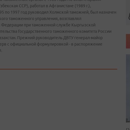
екская ССР), работал в Афганистане (1989 г.),
995 по 1997 год руководил Холмской таможней, был назначен
кого таможенного управления, возглавлял
й Федерации при таможенной службе Кыргызской
вительства Государственного таможенного комитета России
азахстан. Прежний руководитель ДВТУ генерал-майор
ерв с официальной формулировкой - в распоряжение
.
П