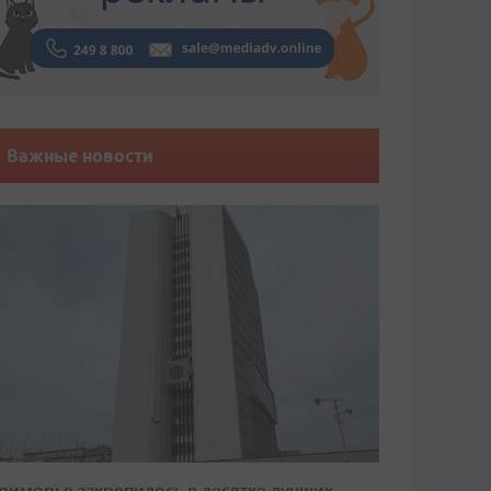
Важные новости
риморье закрепилось в десятке лучших