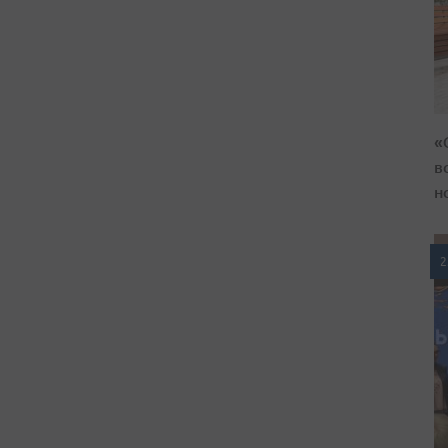
«
в
н
2