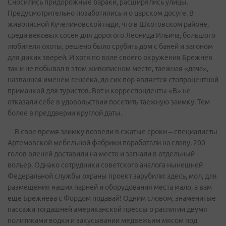
Сносились придорожные бараки, расширялись улицы.
Предусмотрительно позаботились и о царском досуге. В
живописной Кучелиновской пади, что в Шкотовском районе,
среди вековых сосен для дорогого Леонида Ильича, большого
любителя охоты, решено было срубить дом с баней и загоном
для диких зверей. И хотя по воле своего окружения Брежнев
так и не побывал в этом живописном месте, таежная «дача»,
названная именем генсека, до сих пор является стопроцентной
приманкой для туристов. Вот и корреспонденты «В» не
отказали себе в удовольствии посетить таежную заимку. Тем
более в преддверии круглой даты.
…В свое время заимку возвели в сжатые сроки – специалисты
Артемовской мебельной фабрики поработали на славу. 200
голов оленей доставили на место и загнали в отдельный
вольер. Однако сотрудники советского аналога нынешней
Федеральной службы охраны проект зарубили: здесь, мол, для
размещения наших парней и оборудования места мало, а вам
еще Брежнева с Фордом подавай! Одним словом, знаменитые
пассажи тогдашней американской прессы о распитии двумя
политиками водки и закусывании медвежьим мясом под