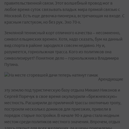
правительственной связи. Этот волшебный провод мог в
любое время суток связывать владык мира прямой связью с
Москвой. Есть еще девочка-пионерка, встречающая на входе. С
красным галстуком, но без рук. Эхо 70-х.
Земляной теннисный корт отличного качества – несомненно,
символ ельцинских времен. Хотя, надо сказать, бум на данный
вид спорта в районе зародился совсем недавно. Ну и,
разумеется, горнолыжная трасса. Кого из политиков она
символизирует? Понятное дело – горнолыжника Владимира
Путина.
Арендующие
эту землю под туристическую базу отдыха Михаил Никонов и
Сергей Поречук в свое время окультурили «брежневскую»
местность. Расширили до приличной трассы охотничью тропу,
построили несколько домиков для приезжих, привели в
порядок старые постройки. В начале 90-х дача стала модным
местом среди политиков местного значения. Впрочем, отдых
здесь открыт для всех желающих, да и цены приемлемы.