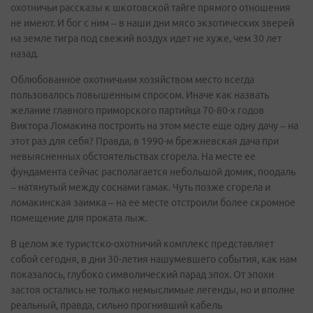
охотничьи рассказы к шкотовской тайге прямого отношения
не имеют. И бог с ним – в наши дни мясо экзотических зверей
на земле тигра под свежий воздух идет не хуже, чем 30 лет
назад.
Облюбованное охотничьим хозяйством место всегда
пользовалось повышенным спросом. Иначе как назвать
желание главного приморского партийца 70-80-х годов
Виктора Ломакина построить на этом месте еще одну дачу – на
этот раз для себя? Правда, в 1990-м брежневская дача при
невыясненных обстоятельствах сгорела. На месте ее
фундамента сейчас располагается небольшой домик, поодаль
– натянутый между соснами гамак. Чуть позже сгорела и
ломакинская заимка – на ее месте отстроили более скромное
помещение для проката лыж.
В целом же туристско-охотничий комплекс представляет
собой сегодня, в дни 30-летия нашумевшего события, как нам
показалось, глубоко символический парад эпох. От эпохи
застоя остались не только немыслимые легенды, но и вполне
реальный, правда, сильно прогнивший кабель