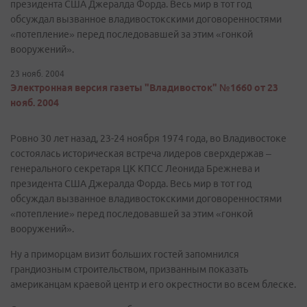
президента США Джералда Форда. Весь мир в тот год
обсуждал вызванное владивостокскими договоренностями
«потепление» перед последовавшей за этим «гонкой
вооружений».
23 нояб. 2004
Электронная версия газеты "Владивосток" №1660 от 23
нояб. 2004
Ровно 30 лет назад, 23-24 ноября 1974 года, во Владивостоке
состоялась историческая встреча лидеров сверхдержав –
генерального секретаря ЦК КПСС Леонида Брежнева и
президента США Джералда Форда. Весь мир в тот год
обсуждал вызванное владивостокскими договоренностями
«потепление» перед последовавшей за этим «гонкой
вооружений».
Ну а приморцам визит больших гостей запомнился
грандиозным строительством, призванным показать
американцам краевой центр и его окрестности во всем блеске.