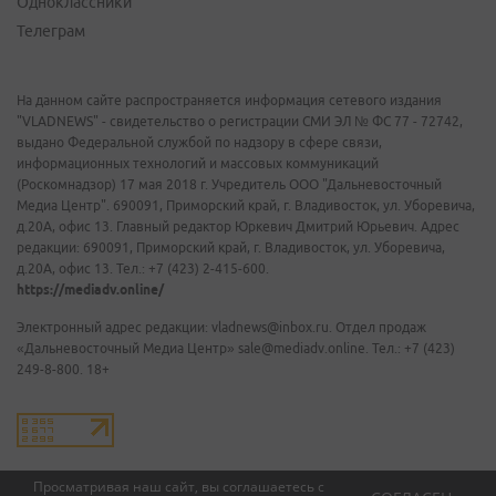
Одноклассники
Телеграм
На данном сайте распространяется информация сетевого издания
"VLADNEWS" - свидетельство о регистрации СМИ ЭЛ № ФС 77 - 72742,
выдано Федеральной службой по надзору в сфере связи,
информационных технологий и массовых коммуникаций
(Роскомнадзор) 17 мая 2018 г. Учредитель ООО "Дальневосточный
Медиа Центр". 690091, Приморский край, г. Владивосток, ул. Уборевича,
д.20А, офис 13. Главный редактор Юркевич Дмитрий Юрьевич. Адрес
редакции: 690091, Приморский край, г. Владивосток, ул. Уборевича,
д.20А, офис 13. Тел.: +7 (423) 2-415-600.
https://mediadv.online/
Электронный адрес редакции: vladnews@inbox.ru. Отдел продаж
«Дальневосточный Медиа Центр» sale@mediadv.online. Тел.: +7 (423)
249-8-800. 18+
Просматривая наш сайт, вы соглашаетесь с