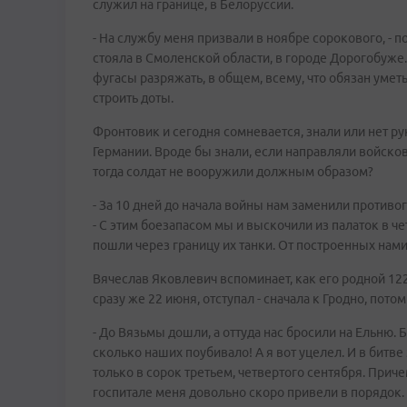
служил на границе, в Белоруссии.
- На службу меня призвали в ноябре сорокового, - по
стояла в Смоленской области, в городе Дорогобуже
фугасы разряжать, в общем, всему, что обязан уметь
строить доты.
Фронтовик и сегодня сомневается, знали или нет р
Германии. Вроде бы знали, если направляли войско
тогда солдат не вооружили должным образом?
- За 10 дней до начала войны нам заменили противог
- С этим боезапасом мы и выскочили из палаток в ч
пошли через границу их танки. От построенных нами
Вячеслав Яковлевич вспоминает, как его родной 12
сразу же 22 июня, отступал - сначала к Гродно, пот
- До Вязьмы дошли, а оттуда нас бросили на Ельню. 
сколько наших поубивало! А я вот уцелел. И в битв
только в сорок третьем, четвертого сентября. Прич
госпитале меня довольно скоро привели в порядок. 