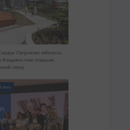
Сердце Патрокла» забилось:
о Владивостоке открыли
овый сквер
3 фото