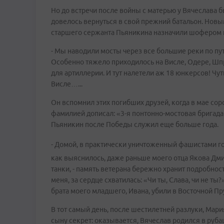
Но до встречи после войны с матерью у Вячеслава 
довелось вернуться в свой прежний батальон. Новы
старшего сержанта Пьяникина назначили шофером 
- Мы наводили мосты через все большие реки по пут
Особенно тяжело приходилось на Висле, Одере, Шп
для артиллерии. И тут налетели аж 18 юнкерсов! Чут
Висле…...
Он вспомнил этих погибших друзей, когда в мае соро
фамилией дописал: «3-я понтонно-мостовая бригада
Пьяникин после Победы служил еще больше года.
- Домой, в практически уничтоженный фашистами гор
как выяснилось, даже раньше моего отца Якова Дми
танки, - память ветерана бережно хранит подробнос
меня, за сердце схватилась: «Чи ты, Слава, чи не ты?»
брата моего младшего, Ивана, убили в Восточной Пр
В тот самый день, после шестилетней разлуки, Ма
сыну секрет: оказывается, Вячеслав родился в руба