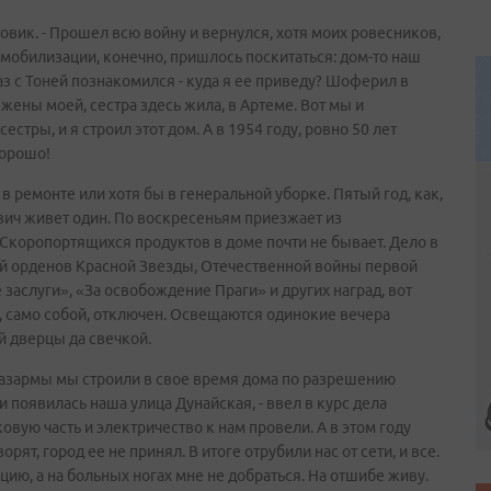
товик. - Прошел всю войну и вернулся, хотя моих ровесников,
емобилизации, конечно, пришлось поскитаться: дом-то наш
аз с Тоней познакомился - куда я ее приведу? Шоферил в
жены моей, сестра здесь жила, в Артеме. Вот мы и
стры, и я строил этот дом. А в 1954 году, ровно 50 лет
хорошо!
в ремонте или хотя бы в генеральной уборке. Пятый год, как,
ич живет один. По воскресеньям приезжает из
 Скоропортящихся продуктов в доме почти не бывает. Дело в
ый орденов Красной Звезды, Отечественной войны первой
заслуги», «За освобождение Праги» и других наград, вот
, само собой, отключен. Освещаются одинокие вечера
й дверцы да свечкой.
 казармы мы строили в свое время дома по разрешению
и появилась наша улица Дунайская, - ввел в курс дела
овую часть и электричество к нам провели. А в этом году
ят, город ее не принял. В итоге отрубили нас от сети, и все.
ию, а на больных ногах мне не добраться. На отшибе живу.