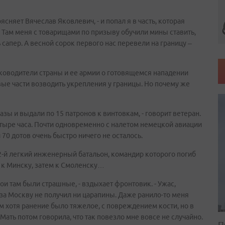
ясняет Вячеслав Яковлевич, - и попал я в часть, которая
. Там меня с товарищами по призыву обучили мины ставить,
 сапер. А весной сорок первого нас перевели на границу –
уководители страны и ее армии о готовящемся нападении
вые части возводить укрепления у границы. Но почему же
азы и выдали по 15 патронов к винтовкам, - говорит ветеран.
етыре часа. Почти одновременно с налетом немецкой авиации
 70 дотов очень быстро ничего не осталось.
2-й легкий инженерный батальон, командир которого погиб
ом к Минску, затем к Смоленску…
Бои там были страшные, - вздыхает фронтовик. - Ужас,
е за Москву не получил ни царапины. Даже ранило-то меня
ем хотя ранение было тяжелое, с повреждением кости, но в
Мать потом говорила, что так повезло мне вовсе не случайно.
П