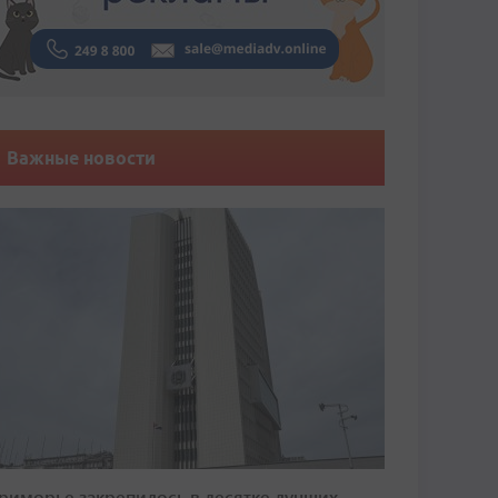
Важные новости
риморье закрепилось в десятке лучших