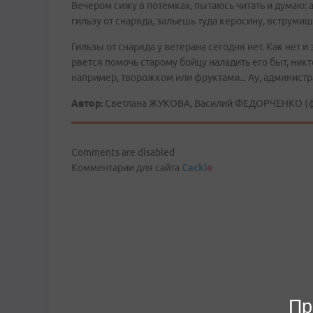
Вечером сижу в потемках, пытаюсь читать и думаю: 
гильзу от снаряда, зальешь туда керосину, вструмиш
Гильзы от снаряда у ветерана сегодня нет. Как нет и
рвется помочь старому бойцу наладить его быт, ник
например, творожком или фруктами... Ау, админист
Автор:
Светлана ЖУКОВА, Василий ФЕДОРЧЕНКО (фо
Comments are disabled
Комментарии для сайта
Cackl
e
Пр