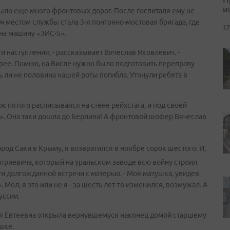
и
было еще много фронтовых дорог. После госпиталя ему не
м местом службы стала 3-я понтонно-мостовая бригада, где
17
на машину «ЗИС-5».
и наступления, - рассказывает Вячеслав Яковлевич. -
рее. Помню, на Висле нужно было подготовить переправу
ь ли не половина нашей роты погибла. Утонули ребята в
к пятого расписывался на стене рейхстага, и под своей
». Она таки дошла до Берлина! А фронтовой шофер Вячеслав
од Саки в Крыму, я возвратился в ноябре сорок шестого. И,
триевича, который на уральском заводе всю войну строил
ти долгожданной встречи с матерью. - Моя матушка, увидев
. Мол, я это или не я - за шесть лет-то изменился, возмужал. А
уссии.
рия Евтеевна открыла вернувшемуся наконец домой старшему
шке.