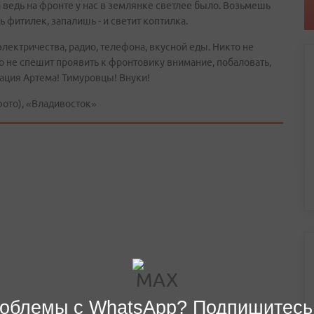
а ведь на фронте у нас в землянке светлее было. Возьмешь
ь фитилек, запалишь - и светит коптилка.
 электричества, радио, телефона, вкусной еды. Никто не
то не спешит проявить к фронтовику внимание, побаловать,
рация Артема! Тимуровцы! Внуки!
то), «Владивосток»
облемы с WhatsApp? Подпишитесь