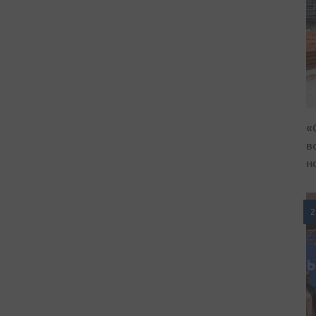
«
в
н
2