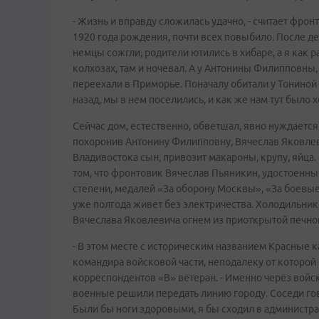
- Жизнь и вправду сложилась удачно, - считает фрон
1920 года рождения, почти всех повыбило. После д
немцы сожгли, родители ютились в хибаре, а я как р
колхозах, там и ночевал. А у Антонины Филипповны, 
переехали в Приморье. Поначалу обитали у Тониной се
назад, мы в нем поселились, и как же нам тут было 
Сейчас дом, естественно, обветшал, явно нуждается 
похоронив Антонину Филипповну, Вячеслав Яковлев
Владивостока сын, привозит макароны, крупу, яйца.
том, что фронтовик Вячеслав Пьяникин, удостоенн
степени, медалей «За оборону Москвы», «За боевые 
уже полгода живет без электричества. Холодильник
Вячеслава Яковлевича огнем из приоткрытой печно
- В этом месте с историческим названием Красные
командира войсковой части, неподалеку от которой 
корреспондентов «В» ветеран. - Именно через войск
военные решили передать линию городу. Соседи говор
Были бы ноги здоровыми, я бы сходил в администрац